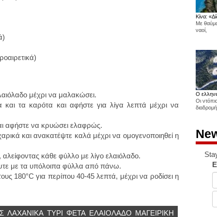
Κίνα: «Δί
Με θαύμα
ναοί,
ά)
ροαιρετικά)
λαιόλαδο μέχρι να μαλακώσει.
Ο ελληνι
Οι ντόπι
 και τα καρότα και αφήστε για λίγα λεπτά μέχρι να
διαδρομή
αι αφήστε να κρυώσει ελαφρώς.
New
χαρικά και ανακατέψτε καλά μέχρι να ομογενοποιηθεί η
Sta
 αλείφοντας κάθε φύλλο με λίγο ελαιόλαδο.
E
ύψτε με τα υπόλοιπα φύλλα από πάνω.
ς 180°C για περίπου 40-45 λεπτά, μέχρι να ροδίσει η
Σ
ΛΑΧΑΝΙΚΑ
ΤΥΡΊ
ΦΕΤΑ
ΕΛΑΙΌΛΑΔΟ
ΜΑΓΕΙΡΙΚΗ