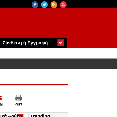
Σύνδεση ή Εγγραφή
il
Print
τικά Άρθρα
(ενεργή
Trending