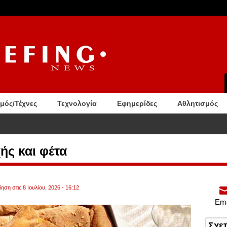
σμός/Τέχνες
Τεχνολογία
Εφημερίδες
Αθλητισμός
ούτηξε σε παραλία και χτύπησε με το κεφάλι σε βράχο
ής και φέτα
ηση στις 8 Ιουλίου, 2026 - 16:12
Ema
Σχε