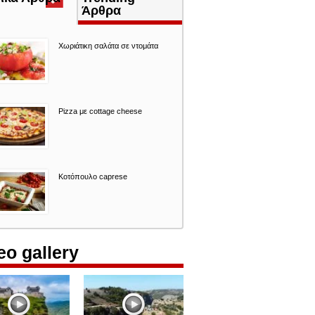
καρτέλα)
Άρθρα
Χωριάτικη σαλάτα σε ντομάτα
Pizza με cottage cheese
Κοτόπουλο caprese
eo gallery