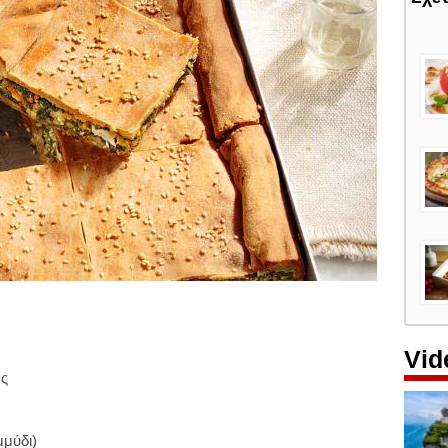
Vid
ας
μμύδι)