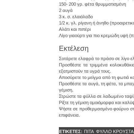
150- 200 γρ. φέτα θρυμματισμένη
2 αυγά
3 κ. σ. ελαιόλαδο
1/2 κ. γλ. ρίγανη ή άνηθο (προαιρετικ
Αλάτι και πιπέρι
Λίγο γιαούρτι για πιο κρεμώδη υφή (π
Εκτέλεση
Σοτάρετε ελαφρά το πράσο σε λίγο ε
Προσθέστε τα τριμμένα κολοκυθάκια
εξατμιστούν τα υγρά τους.
Αποσύρετε το μείγμα από τη φωτιά κ
Προσθέστε τα αυγά, τη φέτα, τα μπα
γέμιση.
Στρώστε τα φύλλα σε λαδωμένο ταψί,
Ρίξτε τη γέμιση ομοιόμορφα και καλ
Ψήστε σε προθερμασμένο φούρνο στου
επιφάνεια.
ΕΤΙΚΈΤΕΣ:
ΠΊΤΑ
ΦΎΛΛΟ ΚΡΟΎΣΤΑ