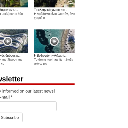
δυμοι» εντυ...
Το ελληνικό χωριό πο...
 μοιάζουν οι δύο
Η Αράδαινα είναι, λοιπόν, ένα
χωριό σ
κός δρόμος μ...
Η βυθισμένη «Ατλαντί...
οι την ξέρουν την
Το drone του haanity πέταξε
 κα
πάνω μια
sletter
y informed on our latest news!
-mail
*
Subscribe