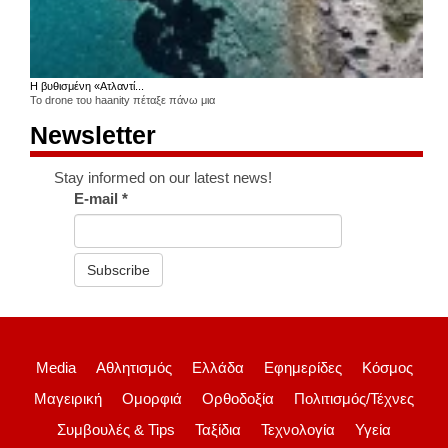
Η βυθισμένη «Ατλαντί...
Το drone του haanity πέταξε πάνω μια
Newsletter
Stay informed on our latest news!
E-mail
*
Subscribe
Media
Αθλητισμός
Ελλάδα
Εφημερίδες
Κόσμος
Μαγειρική
Ομορφιά
Ορθοδοξία
Πολιτισμός/Τέχνες
Συμβουλές & Tips
Ταξίδια
Τεχνολογία
Υγεία