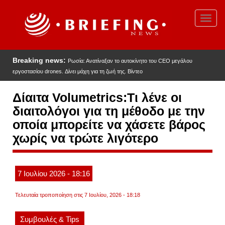
Παράκαμψη
προς
Toggl
το
navig
κυρίως
περιεχόμενο
Breaking news:
Ρωσία: Ανατίναξαν το αυτοκίνητο του CEO μεγάλου
εργοστασίου drones. Δίνει μάχη για τη ζωή της. Βίντεο
Δίαιτα Volumetrics:Τι λένε οι
διαιτολόγοι για τη μέθοδο με την
οποία μπορείτε να χάσετε βάρος
χωρίς να τρώτε λιγότερο
7
Ιουλίου
2026
- 18:16
Τελευταία τροποποίηση στις 7 Ιουλίου, 2026 - 18:18
Συμβουλές & Tips