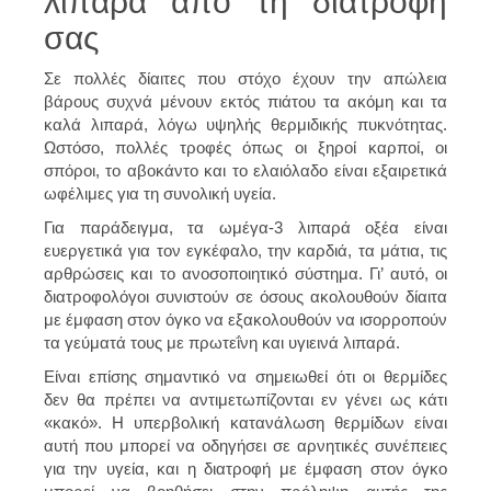
λιπαρά από τη διατροφή
σας
Σε πολλές δίαιτες που στόχο έχουν την απώλεια
βάρους συχνά μένουν εκτός πιάτου τα ακόμη και τα
καλά λιπαρά, λόγω υψηλής θερμιδικής πυκνότητας.
Ωστόσο, πολλές τροφές όπως οι ξηροί καρποί, οι
σπόροι, το αβοκάντο και το ελαιόλαδο είναι εξαιρετικά
ωφέλιμες για τη συνολική υγεία.
Για παράδειγμα, τα ωμέγα-3 λιπαρά οξέα είναι
ευεργετικά για τον εγκέφαλο, την καρδιά, τα μάτια, τις
αρθρώσεις και το ανοσοποιητικό σύστημα. Γι’ αυτό, οι
διατροφολόγοι συνιστούν σε όσους ακολουθούν δίαιτα
με έμφαση στον όγκο να εξακολουθούν να ισορροπούν
τα γεύματά τους με πρωτεΐνη και υγιεινά λιπαρά.
Είναι επίσης σημαντικό να σημειωθεί ότι οι θερμίδες
δεν θα πρέπει να αντιμετωπίζονται εν γένει ως κάτι
«κακό». Η υπερβολική κατανάλωση θερμίδων είναι
αυτή που μπορεί να οδηγήσει σε αρνητικές συνέπειες
για την υγεία, και η διατροφή με έμφαση στον όγκο