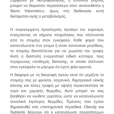
Σύμφωνα με διατροφολόγους, η απώλεια βάρους
μπορεί να διαρκέσει περισσότερο όταν ακολουθείται η
δίαιτα Volumetrics, όμως στη διαδικασία αυτή
διατηρείται υγιής ο μεταβολισμός.
Η συγκεκριμένη προσέγγιση προάγει τον κορεσμό,
ενισχύοντας τα σήματα πληρότητας που στέλνονται
από το στομάχι στον εγκέφαλο. Κάθε φορά που
καταναλώνετε ένα γεύμα ή σνακ κανονικού μεγέθους,
το στομάχι διαστέλλεται για να χωρέσει την τροφή.
Αυτή η διαστολή ενεργοποιεί ειδικά κύτταρα, τους
λεγόμενους υποδοχείς διάτασης, οι οποίοι στέλνουν
στον εγκέφαλο το μήνυμα ότι έχετε φάει αρκετά.
Η διαφορά με τη διατροφή όγκου είναι ότι γεμίζετε το
στομάχι σας με φρούτα, λαχανικά, δημητριακά ολικής
άλεσης και άλλες τροφές με υψηλή περιεκτικότητα σε
νερό και χαμηλές θερμίδες. Αυτό μπορεί να σας
βοηθήσει να νιώθετε χορτάτοι, ώστε να καταναλώνετε
συνολικά λιγότερες θερμίδες. Έρευνες που έχουν
δημοσιευθεί στα επιστημονικά περιοδικά
Obesity
και
Nutrients
δείχνουν ότι η κατανάλωση περισσότερων