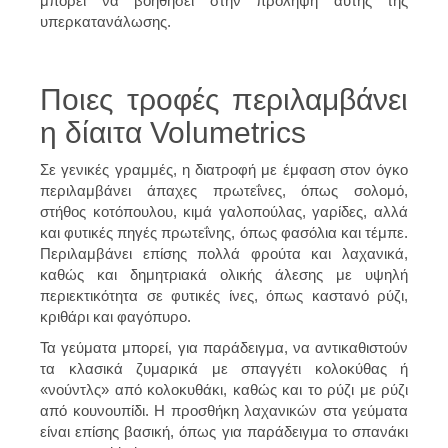
μπορεί να βοηθήσει στην πρόληψη αυτής της
υπερκατανάλωσης.
Ποιες τροφές περιλαμβάνει
η δίαιτα Volumetrics
Σε γενικές γραμμές, η διατροφή με έμφαση στον όγκο
περιλαμβάνει άπαχες πρωτεΐνες, όπως σολομό,
στήθος κοτόπουλου, κιμά γαλοπούλας, γαρίδες, αλλά
και φυτικές πηγές πρωτεΐνης, όπως φασόλια και τέμπε.
Περιλαμβάνει επίσης πολλά φρούτα και λαχανικά,
καθώς και δημητριακά ολικής άλεσης με υψηλή
περιεκτικότητα σε φυτικές ίνες, όπως καστανό ρύζι,
κριθάρι και φαγόπυρο.
Τα γεύματα μπορεί, για παράδειγμα, να αντικαθιστούν
τα κλασικά ζυμαρικά με σπαγγέτι κολοκύθας ή
«νούντλς» από κολοκυθάκι, καθώς και το ρύζι με ρύζι
από κουνουπίδι. Η προσθήκη λαχανικών στα γεύματα
είναι επίσης βασική, όπως για παράδειγμα το σπανάκι