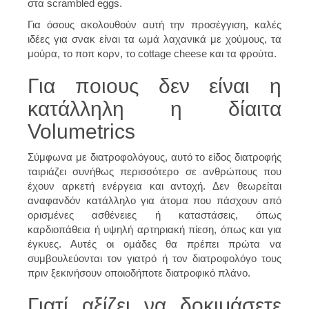
στα scrambled eggs.
Για όσους ακολουθούν αυτή την προσέγγιση, καλές
ιδέες για σνακ είναι τα ωμά λαχανικά με χούμους, τα
μούρα, το ποπ κορν, το cottage cheese και τα φρούτα.
Για ποιους δεν είναι η
κατάλληλη η δίαιτα
Volumetrics
Σύμφωνα με διατροφολόγους, αυτό το είδος διατροφής
ταιριάζει συνήθως περισσότερο σε ανθρώπους που
έχουν αρκετή ενέργεια και αντοχή. Δεν θεωρείται
αναφανδόν κατάλληλο για άτομα που πάσχουν από
ορισμένες ασθένειες ή καταστάσεις, όπως
καρδιοπάθεια ή υψηλή αρτηριακή πίεση, όπως και για
έγκυες. Αυτές οι ομάδες θα πρέπει πρώτα να
συμβουλεύονται τον γιατρό ή τον διατροφολόγο τους
πριν ξεκινήσουν οποιοδήποτε διατροφικό πλάνο.
Γιατί αξίζει να δοκιμάσετε