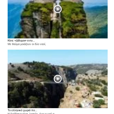
Κίνα: «Δίδυμοι» εντυ...
Με θαύμα μοιάζουν οι δύο ναοί,
Το ελληνικό χωριό πο...
Η Αράδαινα είναι, λοιπόν, ένα χωριό σ