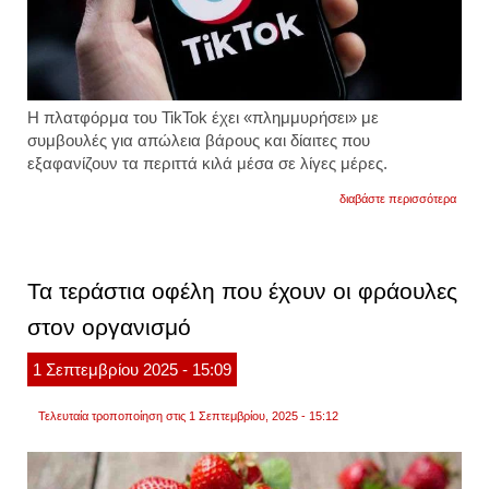
Η πλατφόρμα του TikTok έχει «πλημμυρήσει» με
συμβουλές για απώλεια βάρους και δίαιτες που
εξαφανίζουν τα περιττά κιλά μέσα σε λίγες μέρες.
για
διαβάστε περισσότερα
επικί
οι
δίαιτες
του
tiktok.
Τα τεράστια οφέλη που έχουν οι φράουλες
τι
αποκα
στον οργανισμό
διαιτο
1
Σεπτεμβρίου
2025
- 15:09
Τελευταία τροποποίηση στις 1 Σεπτεμβρίου, 2025 - 15:12