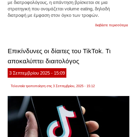
με διατροφολόγους, η απάντηση βρίσκεται σε μια
στρατηγική που ονομάζεται volume eating, δηλαδή
διατροφή με έμφαση στον όγκο των τροφών.
για
διαβάστε περισσότερα
δίαιτα
volume
λένε
οι
διαιτο
Επικίνδυνες οι δίαιτες του TikTok. Τι
για
τη
αποκαλύπτει διαιτολόγος
μέθοδ
με
την
3
Σεπτεμβρίου
2025
- 15:09
οποία
μπορε
να
Τελευταία τροποποίηση στις 3 Σεπτεμβρίου, 2025 - 15:12
χάσετ
βάρος
χωρίς
να
τρώτε
λιγότ