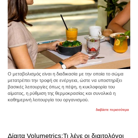
Ο μεταβολισμός είναι η διαδικασία με την οποία το σώμα
μετατρέπει την τροφή σε ενέργεια, ώστε να υποστηρίξει
βασικές λειτουργίες όπως η πέψη, η κυκλοφορία του
αίματος, η ρύθμιση της θερμοκρασίας και συνολικά η
καθημερινή λειτουργία του οργανισμού.
για
διαβάστε περισσότερα
το
καλύτ
πρωι
ρόφη
για
Δίαιτα Volumetrics:Τι λένε οι διαιτολόγοι
τον