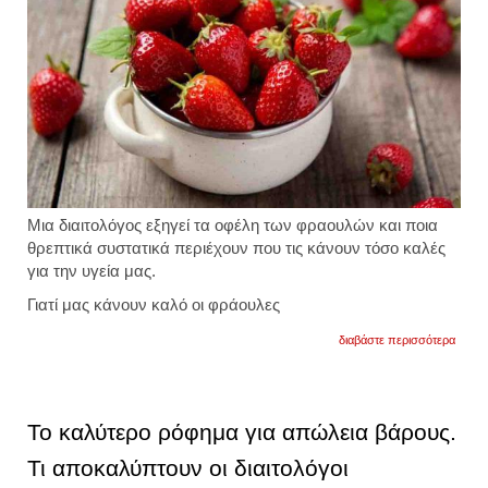
Μια διαιτολόγος εξηγεί τα οφέλη των φραουλών και ποια
θρεπτικά συστατικά περιέχουν που τις κάνουν τόσο καλές
για την υγεία μας.
Γιατί μας κάνουν καλό οι φράουλες
για
διαβάστε περισσότερα
τα
τεράστ
οφέλη
που
έχουν
Το καλύτερο ρόφημα για απώλεια βάρους.
οι
φράου
Τι αποκαλύπτουν οι διαιτολόγοι
στον
οργαν