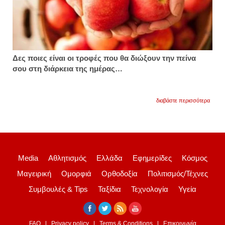
Δες ποιες είναι οι τροφές που θα διώξουν την πείνα
σου στη διάρκεια της ημέρας…
για
διαβάστε περισσότερα
οι
6
τροφέ
που
προτε
οι
διαιτο
Media
Αθλητισμός
Ελλάδα
Εφημερίδες
Κόσμος
αδυνα
και
Μαγειρική
Ομορφιά
Ορθοδοξία
Πολιτισμός/Τέχνες
διώχν
την
Συμβουλές & Tips
Ταξίδια
Τεχνολογία
Υγεία
πείνα
FAQ
Privacy policy
Terms & Conditions
Επικοινωνία