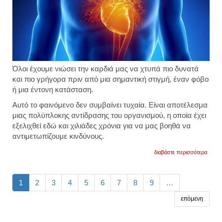
Όλοι έχουμε νιώσει την καρδιά μας να χτυπά πιο δυνατά
και πιο γρήγορα πριν από μια σημαντική στιγμή, έναν φόβο
ή μια έντονη κατάσταση.
Αυτό το φαινόμενο δεν συμβαίνει τυχαία. Είναι αποτέλεσμα
μιας πολύπλοκης αντίδρασης του οργανισμού, η οποία έχει
εξελιχθεί εδώ και χιλιάδες χρόνια για να μας βοηθά να
αντιμετωπίζουμε κινδύνους.
για
διαβάστε περισσότερα
ο
αρχαί
μηχαν
επιβί
1
2
3
4
5
6
7
8
9
…
γιατί
η
επόμενη
καρδι
χτυπά
πιο