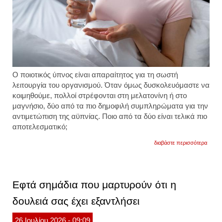
Ο ποιοτικός ύπνος είναι απαραίτητος για τη σωστή
λειτουργία του οργανισμού. Όταν όμως δυσκολευόμαστε να
κοιμηθούμε, πολλοί στρέφονται στη μελατονίνη ή στο
μαγνήσιο, δύο από τα πιο δημοφιλή συμπληρώματα για την
αντιμετώπιση της αϋπνίας. Ποιο από τα δύο είναι τελικά πιο
αποτελεσματικό;
για
διαβάστε περισσότερα
η
μελατ
ή
το
μαγνή
Εφτά σημάδια που μαρτυρούν ότι η
βοηθο
πραγμ
δουλειά σας έχει εξαντλήσει
να
κοιμηθ
καλύτ
26
Ιουλίου
2026
- 09:09