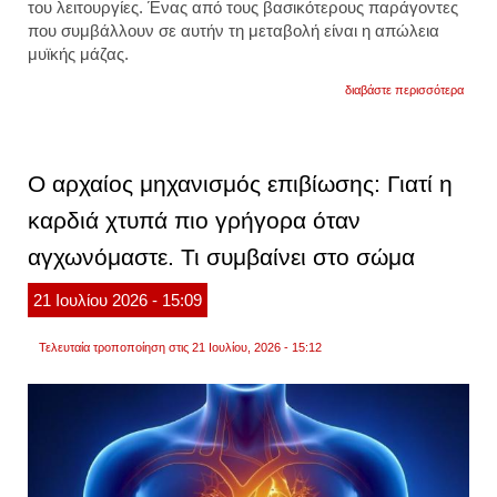
του λειτουργίες. Ένας από τους βασικότερους παράγοντες
που συμβάλλουν σε αυτήν τη μεταβολή είναι η απώλεια
μυϊκής μάζας.
για
διαβάστε περισσότερα
τα
5
θρεπτ
συστα
που
Ο αρχαίος μηχανισμός επιβίωσης: Γιατί η
χρειά
περισ
καρδιά χτυπά πιο γρήγορα όταν
καθώ
μεγαλ
αγχωνόμαστε. Τι συμβαίνει στο σώμα
21
Ιουλίου
2026
- 15:09
Τελευταία τροποποίηση στις 21 Ιουλίου, 2026 - 15:12