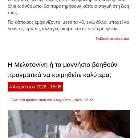
όλοι οι άνθρωποι θα παρατηρήσουν κάποια στιγμή στη ζωή
τους.
Για κάποιους εμφανίζονται μετά τα 40, ενώ άλλοι μπορεί να
δουν τις πρώτες αλλαγές ακόμη και σε νεότερη ηλικία.
για
διαβάστε περισσότερα
λευκέ
τρίχες
γιατί
κάνου
την
Η Μελατονίνη ή το μαγνήσιο βοηθούν
εμφάν
τους
πραγματικά να κοιμηθείτε καλύτερα;
και
τι
αποκ
4
Αυγούστου
2026
- 15:09
για
τον
οργαν
Τελευταία τροποποίηση στις 4 Αυγούστου, 2026 - 15:12