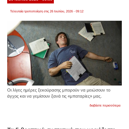
Τελευταία τροποποίηση στις 26 Ιουλίου, 2026 - 09:12
Οι λίγες ημέρες ξεκούρασης μπορούν να μειώσουν το
άγχος και να γεμίσουν ξανά τις «μπαταρίες» μας.
για
διαβάστε περισσότερα
εφτά
σημάδ
που
μαρτυ
ότι