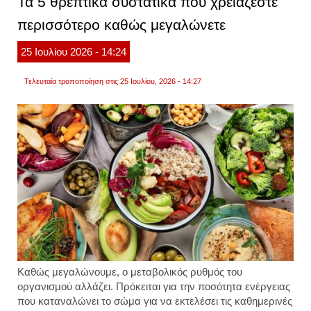
Τα 5 θρεπτικά συστατικά που χρειάζεστε
η
δουλε
περισσότερο καθώς μεγαλώνετε
σας
έχει
εξαντ
25
Ιουλίου
2026
- 14:24
Τελευταία τροποποίηση στις 25 Ιουλίου, 2026 - 14:27
Καθώς μεγαλώνουμε, o μεταβολικός ρυθμός του
οργανισμού αλλάζει. Πρόκειται για την ποσότητα ενέργειας
που καταναλώνει το σώμα για να εκτελέσει τις καθημερινές