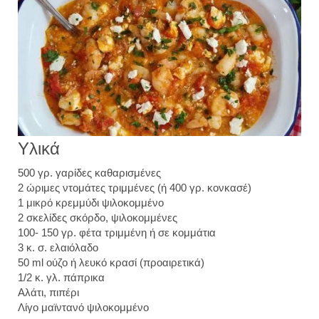
Υλικά
500 γρ. γαρίδες καθαρισμένες
2 ώριμες ντομάτες τριμμένες (ή 400 γρ. κονκασέ)
1 μικρό κρεμμύδι ψιλοκομμένο
2 σκελίδες σκόρδο, ψιλοκομμένες
100- 150 γρ. φέτα τριμμένη ή σε κομμάτια
3 κ. σ. ελαιόλαδο
50 ml ούζο ή λευκό κρασί (προαιρετικά)
1/2 κ. γλ. πάπρικα
Αλάτι, πιπέρι
Λίγο μαϊντανό ψιλοκομμένο