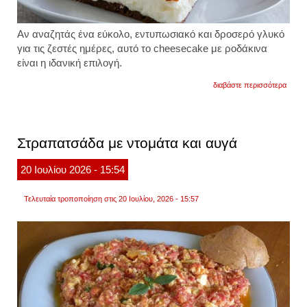
Αν αναζητάς ένα εύκολο, εντυπωσιακό και δροσερό γλυκό
για τις ζεστές ημέρες, αυτό το cheesecake με ροδάκινα
είναι η ιδανική επιλογή.
για
διαβάστε περισσότερα
chees
με
ροδάκ
Στραπατσάδα με ντομάτα και αυγά
20
Ιουλίου
2026
- 15:54
Τελευταία τροποποίηση στις 20 Ιουλίου, 2026 - 15:57