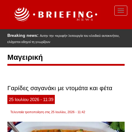
Παράκαμψη
προς
Toggl
το
navig
κυρίως
περιεχόμενο
Breaking news:
Αυτην την «κρυφή» λειτουργία του κλειδιού αυτοκινήτου,
ελάχιστοι οδηγοί τη γνωρίζουν
Μαγειρική
Γαρίδες σαγανάκι με ντομάτα και φέτα
25
Ιουλίου
2026
- 11:39
Τελευταία τροποποίηση στις 25 Ιουλίου, 2026 - 11:42