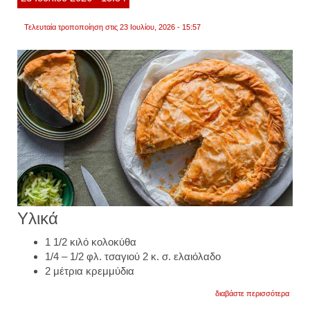
Τελευταία τροποποίηση στις 23 Ιουλίου, 2026 - 15:57
Υλικά
1 1/2 κιλό κολοκύθα
1/4 – 1/2 φλ. τσαγιού 2 κ. σ. ελαιόλαδο
2 μέτρια κρεμμύδια
για
διαβάστε περισσότερα
κολοκ