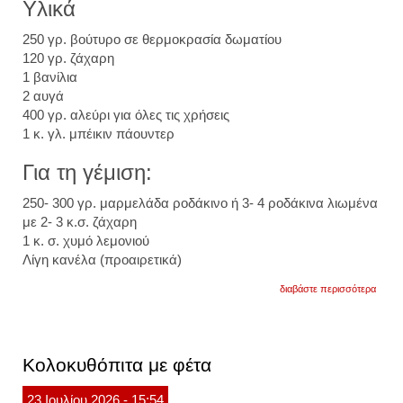
Υλικά
250 γρ. βούτυρο σε θερμοκρασία δωματίου
120 γρ. ζάχαρη
1 βανίλια
2 αυγά
400 γρ. αλεύρι για όλες τις χρήσεις
1 κ. γλ. μπέικιν πάουντερ
Για τη γέμιση:
250- 300 γρ. μαρμελάδα ροδάκινο ή 3- 4 ροδάκινα λιωμένα
με 2- 3 κ.σ. ζάχαρη
1 κ. σ. χυμό λεμονιού
Λίγη κανέλα (προαιρετικά)
για
διαβάστε περισσότερα
πάστ
φλώρ
με
ροδάκ
Κολοκυθόπιτα με φέτα
23
Ιουλίου
2026
- 15:54