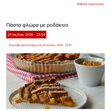
για
διαβάστε περισσότερα
γαρίδ
σαγαν
με
ντομά
και
Πάστα φλώρα με ροδάκινο
φέτα
24
Ιουλίου
2026
- 15:54
Τελευταία τροποποίηση στις 24 Ιουλίου, 2026 - 15:57