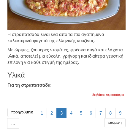
Η στραπατσάδα είναι ένα από τα πιο αγαπημένα
καλοκαιρινά φαγητά της ελληνικής κουζίνας.
Με ώριμες, ζουμερές ντομάτες, φρέσκα αυγά και ελάχιστα
υλικά, αποτελεί μια εύκολη, γρήγορη και ιδιαίτερα γευστική
επιλογή για κάθε στιγμή της ημέρας.
Υλικά
Για τη στραπατσάδα
για
διαβάστε περισσότερα
στραπ
με
ντομά
και
προηγούμενη
1
2
3
4
5
6
7
8
9
αυγά
επόμενη
…