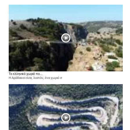
Το ελληνικό χωριό πο...
Η Αράδαινα είναι, λοιπόν, ένα χωριό σ