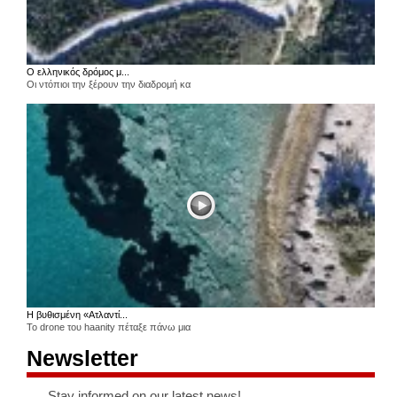
Ο ελληνικός δρόμος μ...
Οι ντόπιοι την ξέρουν την διαδρομή κα
Η βυθισμένη «Ατλαντί...
Το drone του haanity πέταξε πάνω μια
Newsletter
Stay informed on our latest news!