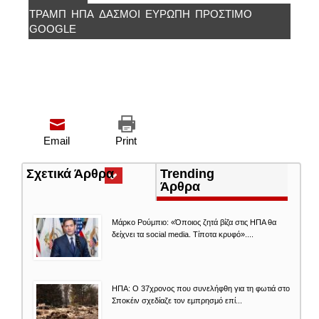
ΤΡΑΜΠ
ΗΠΑ
ΔΑΣΜΟΙ
ΕΥΡΏΠΗ
ΠΡΌΣΤΙΜΟ
GOOGLE
Email
Print
Σχετικά Άρθρα
(ενεργή
Trending
καρτέλα)
Άρθρα
Μάρκο Ρούμπιο: «Όποιος ζητά βίζα στις ΗΠΑ θα
δείχνει τα social media. Τίποτα κρυφό»....
ΗΠΑ: Ο 37χρονος που συνελήφθη για τη φωτιά στο
Σποκέιν σχεδίαζε τον εμπρησμό επί...