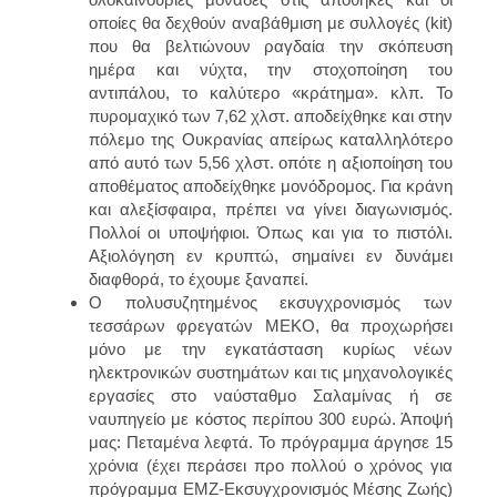
οποίες θα δεχθούν αναβάθμιση με συλλογές (kit)
που θα βελτιώνουν ραγδαία την σκόπευση
ημέρα και νύχτα, την στοχοποίηση του
αντιπάλου, το καλύτερο «κράτημα». κλπ. Το
πυρομαχικό των 7,62 χλστ. αποδείχθηκε και στην
πόλεμο της Ουκρανίας απείρως καταλληλότερο
από αυτό των 5,56 χλστ. οπότε η αξιοποίηση του
αποθέματος αποδείχθηκε μονόδρομος.
Για κράνη
και αλεξίσφαιρα, πρέπει να γίνει διαγωνισμός.
Πολλοί οι υποψήφιοι. Όπως και για το πιστόλι.
Αξιολόγηση εν κρυπτώ, σημαίνει εν δυνάμει
διαφθορά, το έχουμε ξαναπεί.
Ο πολυσυζητημένος εκσυγχρονισμός
των
τεσσάρων φρεγατών ΜΕΚΟ,
θα προχωρήσει
μόνο με την εγκατάσταση κυρίως νέων
ηλεκτρονικών συστημάτων και τις μηχανολογικές
εργασίες στο ναύσταθμο Σαλαμίνας ή σε
ναυπηγείο με κόστος περίπου 300 ευρώ. Άποψή
μας:
Πεταμένα λεφτά.
Το πρόγραμμα άργησε 15
χρόνια (
έχει περάσει προ πολλού ο χρόνος για
πρόγραμμα ΕΜΖ-Εκσυγχρονισμός Μέσης Ζωής
)