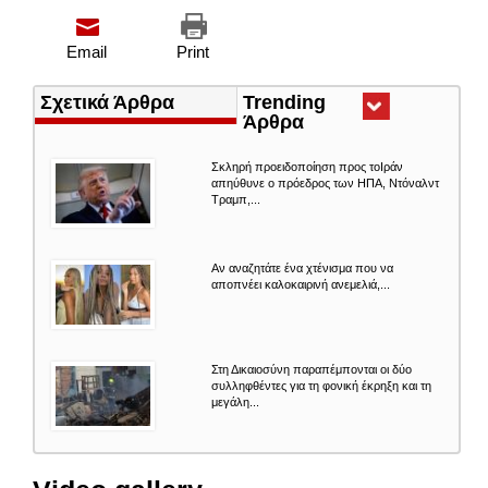
Email
Print
Σχετικά Άρθρα
Trending
Άρθρα
(ενεργή
καρτέλα)
Σκληρή προειδοποίηση προς τοΙράν
απηύθυνε ο πρόεδρος των ΗΠΑ, Ντόναλντ
Τραμπ,...
Αν αναζητάτε ένα χτένισμα που να
αποπνέει καλοκαιρινή ανεμελιά,...
Στη Δικαιοσύνη παραπέμπονται οι δύο
συλληφθέντες για τη φονική έκρηξη και τη
μεγάλη...