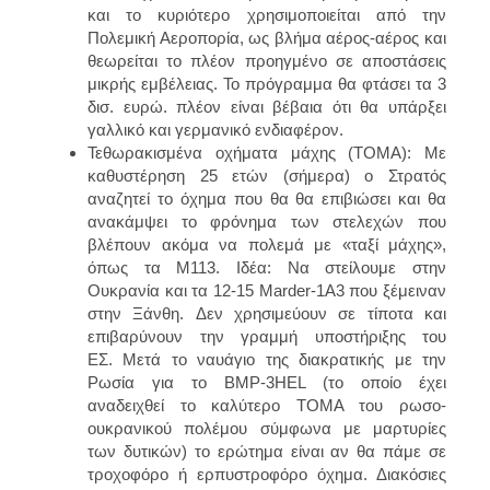
και το κυριότερο χρησιμοποιείται από την
Πολεμική Αεροπορία, ως βλήμα αέρος-αέρος και
θεωρείται το πλέον προηγμένο σε αποστάσεις
μικρής εμβέλειας. Το πρόγραμμα θα φτάσει τα 3
δισ. ευρώ. πλέον είναι βέβαια ότι θα υπάρξει
γαλλικό και γερμανικό ενδιαφέρον.
Τεθωρακισμένα οχήματα μάχης (ΤΟΜΑ):
Με
καθυστέρηση 25 ετών (σήμερα) ο Στρατός
αναζητεί το όχημα που θα θα επιβιώσει και θα
ανακάμψει το φρόνημα των στελεχών που
βλέπουν ακόμα να πολεμά με «ταξί μάχης»,
όπως τα Μ113.
Ιδέα: Να στείλουμε στην
Ουκρανία και τα 12-15 Marder-1A3 που ξέμειναν
στην Ξάνθη.
Δεν χρησιμεύουν σε τίποτα και
επιβαρύνουν την γραμμή υποστήριξης του
ΕΣ.
Μετά το ναυάγιο της διακρατικής με την
Ρωσία για το BMP-3HEL (το οποίο έχει
αναδειχθεί το καλύτερο ΤΟΜΑ του ρωσο-
ουκρανικού πολέμου σύμφωνα με μαρτυρίες
των δυτικών) το ερώτημα είναι αν θα πάμε σε
τροχοφόρο ή ερπυστροφόρο όχημα. Διακόσιες