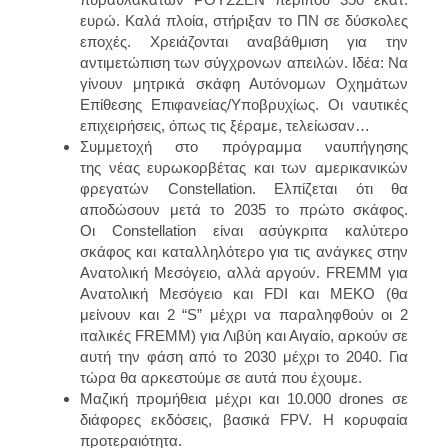
ευρώ. Καλά πλοία, στήριξαν το ΠΝ σε δύσκολες
εποχές. Χρειάζονται αναβάθμιση για την
αντιμετώπιση των σύγχρονων απειλών. Ι
δέα: Να
γίνουν μητρικά σκάφη Αυτόνομων Οχημάτων
Επίθεσης Επιφανείας/Υποβρυχίως. Οι ναυτικές
επιχειρήσεις, όπως τις ξέραμε, τελείωσαν…
Συμμετοχή στο πρόγραμμα ναυπήγησης
της
νέας ευρωκορβέτας και των αμερικανικών
φρεγατών Constellation.
Ελπίζεται ότι θα
αποδώσουν μετά το 2035 το πρώτο σκάφος.
Οι
Constellation
είναι ασύγκριτα καλύτερο
σκάφος και καταλληλότερο για τις ανάγκες στην
Ανατολική Μεσόγειο, αλλά αργούν.
FREMM για
Ανατολική Μεσόγειο και FDI και MEKO (θα
μείνουν και 2 “S” μέχρι να παραληφθούν οι 2
ιταλικές FREMM) για Λιβύη και Αιγαίο, αρκούν σε
αυτή την φάση από το 2030 μέχρι το 2040. Για
τώρα θα αρκεστούμε σε αυτά που έχουμε.
Μαζική
προμήθεια μέχρι και 10.000 drones
σε
διάφορες εκδόσεις, βασικά FPV.
Η κορυφαία
προτεραιότητα.