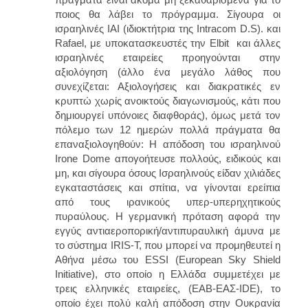
ποιος θα λάβει το πρόγραμμα. Σίγουρα οι
ισραηλινές IAI (ιδιοκτήτρια της Intracom D.S). και
Rafael, με υποκατασκευστές την Elbit και άλλες
ισραηλινές εταιρείες προηγούνται στην
αξιολόγηση (άλλο ένα μεγάλο λάθος που
συνεχίζεται: Α
ξιολογήσεις και διακρατικές εν
κρυπτώ χωρίς ανοικτούς διαγωνισμούς, κάτι που
δημιουργεί υπόνοιες διαφθοράς),
όμως μετά τον
πόλεμο των 12 ημερών πολλά πράγματα θα
επαναξιολογηθούν:
Η απόδοση του ισραηλινού
Irone Dome απογοήτευσε πολλούς, ειδικούς και
μη, και σίγουρα όσους Ισραηλινούς είδαν χιλιάδες
εγκαταστάσεις και σπίτια, να γίνονται ερείπια
από τους ιρανικούς υπερ-υπερηχητικούς
πυραύλους.
Η γερμανική πρόταση αφορά την
εγγύς αντιαεροπορική/αντιπυραυλική άμυνα με
το σύστημα IRIS-T, που μπορεί να προμηθευτεί η
Αθήνα μέσω του ESSI (European Sky Shield
Initiative), στο οποίο η Ελλάδα συμμετέχει με
τρεις ελληνικές εταιρείες, (ΕΑΒ-ΕΑΣ-IDE), το
οποίο έχει πολύ καλή απόδοση στην Ουκρανία