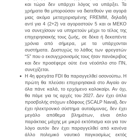
και τώρα δεν υπάρχει λόγος να υπάρξει.
Τα
χρήματα θα μπορούσαν να διατεθούν για αγορά
μιας ακόμα μεταχειρισμένης FREMM,
δηλαδή
αντί για 4 (2+2) να αγοραστούν 5 και οι MEKO
να συνεχίσουν να υπηρετούν μέχρι το τέλος της
επιχειρησιακής τους ζωής, σε δέκα ή δεκαπέντε
χρόνια από σήμερα, με τα υπάρχονται
συστήματα.
Δυστυχώς το λάθος των φρεγατών
“S” που ο εκσυγχρονισμός τους ήταν πανάκριβος
και δεν προσέφερε ούτε ένα νέοόπλο στο ΠΝ,
συνεχίζεται.
Η 4η φρεγάτα
FDI
θα παραγγελθεί οσονούπω. Η
πρώτη θα πλεύσει επιχειρησιακά στο Αιγαίο αν
όλα πάνε καλά, το ερχόμενο καλοκαίρι. Αν όχι,
θα πάμε για τις αρχές του 2027.
Δεν έχει όπλα
προσβολής στόχων εδάφους (SCALP Naval), δεν
έχει ηλεκτρονικό σύστημα αυτοάμυνας, δεν έχει
μεγάλο απόθεμα βλημάτων, είναι όπλο
παράκτιας μάχης με μικρό εκτόπισμα και για τον
λόγο αυτόν δεν έχει παραγγελθεί από κανένα
άλλο πολεμικό ναυτικό παγκοσμίως εκτός