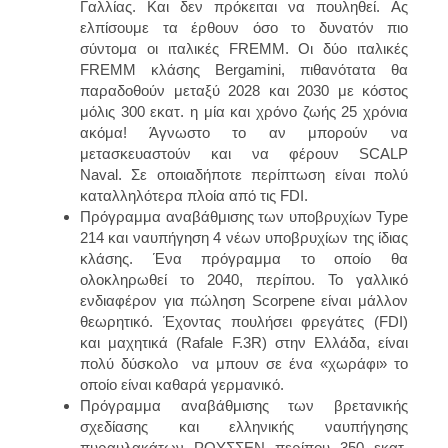
Γαλλίας. Και δεν πρόκειται να πουληθεί.
Ας
ελπίσουμε τα έρθουν όσο το δυνατόν πιο
σύντομα οι ιταλικές
FREMM
. Οι δύο ιταλικές
FREMM κλάσης Bergamini, πιθανότατα θα
παραδοθούν μεταξύ 2028 και 2030
με κόστος
μόλις 300 εκατ. η μία
και χρόνο ζωής 25 χρόνια
ακόμα! Άγνωστο το αν μπορούν να
μετασκευαστούν και να φέρουν SCALP
Naval.
Σε οποιαδήποτε περίπτωση είναι πολύ
καταλληλότερα πλοία από τις FDI.
Πρόγραμμα αναβάθμισης των υποβρυχίων Type
214
και ναυπήγηση 4 νέων υποβρυχίων της ίδιας
κλάσης. Ένα πρόγραμμα το οποίο θα
ολοκληρωθεί το 2040, περίπου.
Το γαλλικό
ενδιαφέρον για πώληση Scorpene είναι μάλλον
θεωρητικό.
Έχοντας πουλήσει φρεγάτες (FDI)
και μαχητικά (Rafale F.3R) στην Ελλάδα, είναι
πολύ δύσκολο να μπουν σε ένα «χωράφι» το
οποίο είναι καθαρά γερμανικό.
Πρόγραμμα αναβάθμισης των βρετανικής
σχεδίασης και ελληνικής ναυπήγησης
πυραυλακάτων
ΡΟΥΣΣΕΝ
περίπου 350 εκατ.