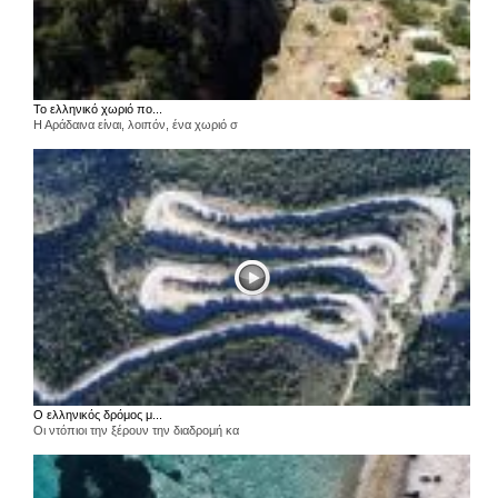
Το ελληνικό χωριό πο...
Η Αράδαινα είναι, λοιπόν, ένα χωριό σ
Ο ελληνικός δρόμος μ...
Οι ντόπιοι την ξέρουν την διαδρομή κα