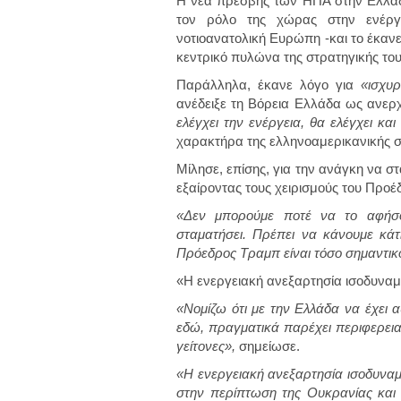
Η νέα πρέσβης των ΗΠΑ στην Ελλάδα
τον ρόλο της χώρας στην ενέργε
νοτιοανατολική Ευρώπη -και το έκαν
κεντρικό πυλώνα της στρατηγικής το
Παράλληλα, έκανε λόγο για
«ισχυ
ανέδειξε τη Βόρεια Ελλάδα ως ανερ
ελέγχει την ενέργεια, θα ελέγχει και
χαρακτήρα της ελληνοαμερικανικής 
Μίλησε, επίσης, για την ανάγκη να σ
εξαίροντας τους χειρισμούς του Προ
«Δεν μπορούμε ποτέ να το αφήσου
σταματήσει. Πρέπει να κάνουμε κάτι
Πρόεδρος Τραμπ είναι τόσο σημαντικ
«Η ενεργειακή ανεξαρτησία ισοδυναμ
«Νομίζω ότι με την Ελλάδα να έχει α
εδώ, πραγματικά παρέχει περιφερεια
γείτονες»,
σημείωσε.
«Η ενεργειακή ανεξαρτησία ισοδυναμ
στην περίπτωση της Ουκρανίας και 