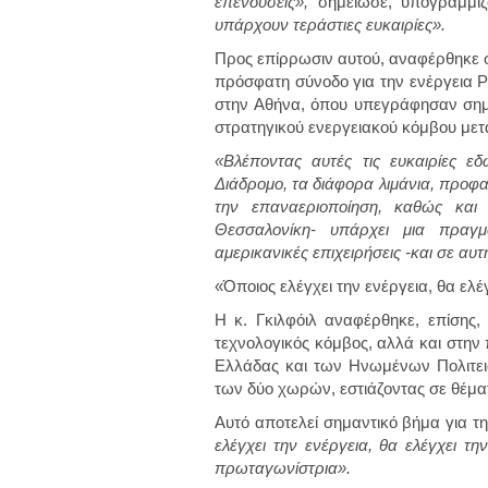
επενδύσεις»,
σημείωσε, υπογραμμί
υπάρχουν τεράστιες ευκαιρίες».
Προς επίρρωσιν αυτού, αναφέρθηκε 
πρόσφατη σύνοδο για την ενέργεια P-T
στην Αθήνα, όπου υπεγράφησαν σημ
στρατηγικού ενεργειακού κόμβου με
«Βλέποντας αυτές τις ευκαιρίες 
Διάδρομο, τα διάφορα λιμάνια, προφ
την επαναεριοποίηση, καθώς και 
Θεσσαλονίκη- υπάρχει μια πραγμ
αμερικανικές επιχειρήσεις -και σε αυτ
«Όποιος ελέγχει την ενέργεια, θα ελέ
Η κ. Γκιλφόιλ αναφέρθηκε, επίσης
τεχνολογικός κόμβος, αλλά και στην
Ελλάδας και των Ηνωμένων Πολιτει
των δύο χωρών, εστιάζοντας σε θέμα
Αυτό αποτελεί σημαντικό βήμα για τη
ελέγχει την ενέργεια, θα ελέγχει τη
πρωταγωνίστρια».