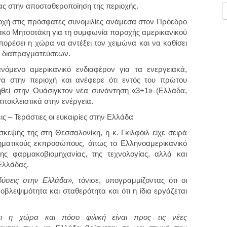
ς στην αποσταθεροποίηση της περιοχής.
οχή στις πρόσφατες συνομιλίες ανάμεσα στον Πρόεδρο
άκο Μητσοτάκη για τη συμφωνία παροχής αμερικανικού
ρέσει η χώρα να αντέξει τον χειμώνα και να καθίσει
ών διαπραγματεύσεων.
νόμενο αμερικανικό ενδιαφέρον για τα ενεργειακά,
γα στην περιοχή και ανέφερε ότι εντός του πρώτου
ηθεί στην Ουάσιγκτον νέα συνάντηση «3+1» (Ελλάδα,
ποκλειστικά στην ενέργεια.
ς – Τεράστιες οι ευκαιρίες στην Ελλάδα
σκεψής της στη Θεσσαλονίκη, η κ. Γκιλφόιλ είχε σειρά
ρηματικούς εκπροσώπους, όπως το Ελληνοαμερικανικό
της φαρμακοβιομηχανίας, της τεχνολογίας, αλλά και
Ελλάδας.
δύσεις στην Ελλάδα»,
τόνισε, υπογραμμίζοντας ότι οι
οβλεψιμότητα και σταθερότητα και ότι η ίδια εργάζεται
ι η χώρα και πόσο φιλική είναι προς τις νέες