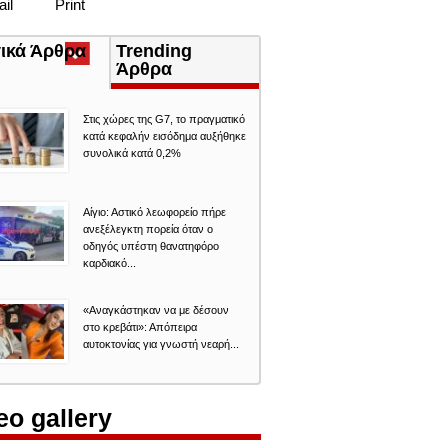
il
Print
τικά Άρθρα
(ενεργή
Trending
καρτέλα)
Άρθρα
Στις χώρες της G7, το πραγματικό
κατά κεφαλήν εισόδημα αυξήθηκε
συνολικά κατά 0,2%
Αίγιο: Αστικό λεωφορείο πήρε
ανεξέλεγκτη πορεία όταν ο
οδηγός υπέστη θανατηφόρο
καρδιακό...
«Αναγκάστηκαν να με δέσουν
στο κρεβάτι»: Απόπειρα
αυτοκτονίας για γνωστή νεαρή...
eo gallery