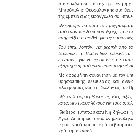
στη συνάντηση που είχε με τον μητρ
Μητρόπολης Θεσσαλονίκης στα θέματα
της εμπειρία ως εισαγγελέα σε υποθέ
«Μιλήσαμε για αυτά τα προγράμματα,
από έναν κύκλο κακοποίησης, που εί
επηρεάζει τα παιδιά, για τις υπηρεσίε
Του είπα, λοιπόν, για μερικά από τ
Success, το Bottomless Closet, το
εργασίας για να φροντίσει τον εαυτ
εξαρτημένη από έναν κακοποιητικό 
Με αφορμή τη συνάντηση με τον μητ
θρησκευτικής ελευθερίας και ανεξ
πλατφόρμας και της ιδεολογίας του 
«Κι εγώ συμμερίζομαι τις ίδιες αξί
καταπληκτικούς λόγους για τους οποί
Ιδιαίτερα εντυπωσιασμένη δήλωσε η 
Αγίου Δημητρίου, όπου ενημερώθηκε 
Ιερού Ναού και τα ιερά σεβάσματα
κρύπτη του ναού.