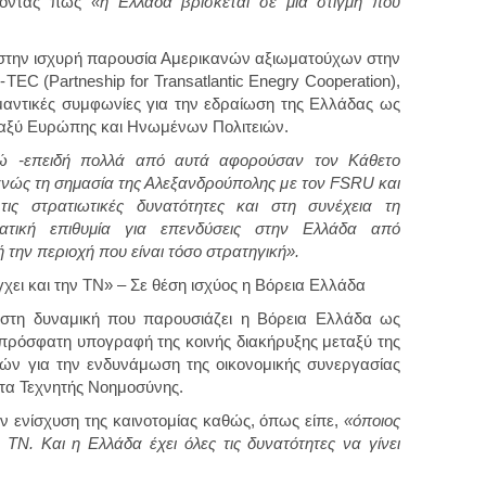
ζοντας πως
«η Ελλάδα βρίσκεται σε μια στιγμή που
στην ισχυρή παρουσία Αμερικανών αξιωματούχων στην
EC (Partneship for Transatlantic Enegry Cooperation),
αντικές συμφωνίες για την εδραίωση της Ελλάδας ως
ταξύ Ευρώπης και Ηνωμένων Πολιτειών.
εδώ -επειδή πολλά από αυτά αφορούσαν τον Κάθετο
ανώς τη σημασία της Αλεξανδρούπολης με τον FSRU και
τις στρατιωτικές δυνατότητες και στη συνέχεια τη
ατική επιθυμία για επενδύσεις στην Ελλάδα από
ή την περιοχή που είναι τόσο στρατηγική».
γχει και την ΤΝ» – Σε θέση ισχύος η Βόρεια Ελλάδα
, στη δυναμική που παρουσιάζει η Βόρεια Ελλάδα ως
 πρόσφατη υπογραφή της κοινής διακήρυξης μεταξύ της
ών για την ενδυνάμωση της οικονομικής συνεργασίας
τα Τεχνητής Νοημοσύνης.
ν ενίσχυση της καινοτομίας καθώς, όπως είπε,
«όποιος
ν ΤΝ. Και η Ελλάδα έχει όλες τις δυνατότητες να γίνει