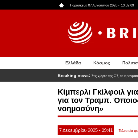
Παράκαμψη
Παρασκευή 07 Αυγούστου 2026
-
13:32:10
προς
το
κυρίως
περιεχόμενο
Ελλάδα
Κόσμος
Πολιτι
Breaking news:
Στις χώρες της G7, το πραγμα
Κίμπερλι Γκίλφοιλ γι
για τον Τραμπ. Όποιος
νοημοσύνη»
7
Δεκεμβρίου
2025
- 09:41
Τελευταία τρ