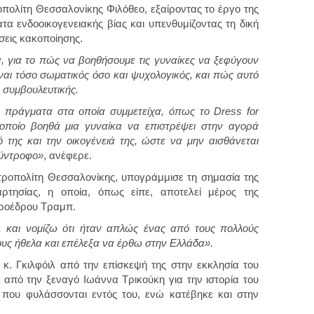
οπολίτη Θεσσαλονίκης Φιλόθεο, εξαίροντας το έργο της
 ενδοοικογενειακής βίας και υπενθυμίζοντας τη δική
σεις κακοποίησης.
 για το πώς να βοηθήσουμε τις γυναίκες να ξεφύγουν
ναι τόσο σωματικός όσο και ψυχολογικός, και πώς αυτό
ς συμβουλευτικής.
α πράγματα στα οποία συμμετείχα, όπως το Dress for
 οποίο βοηθά μια γυναίκα να επιστρέψει στην αγορά
ό της και την οικογένειά της, ώστε να μην αισθάνεται
σύντροφο»
, ανέφερε.
ροπολίτη Θεσσαλονίκης, υπογράμμισε τη σημασία της
αρτησίας, η οποία, όπως είπε, αποτελεί μέρος της
Προέδρου Τραμπ.
ες, και νομίζω ότι ήταν απλώς ένας από τους πολλούς
ους ήθελα και επέλεξα να έρθω στην Ελλάδα».
κ. Γκιλφόιλ από την επίσκεψή της στην εκκλησία του
από την ξεναγό Ιωάννα Τρικούκη για την ιστορία του
 που φυλάσσονται εντός του, ενώ κατέβηκε και στην