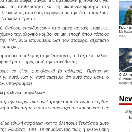
 έδωσε σαφές στίγμα της αμερικανικής πολιτικής για
ια, τη σταθερότητα και τη διασυνδεσιμότητα στη
ε ξεκινώντας από όσα, σύμφωνα με την ίδια, αποτελούν
υ Ντόναλντ Τραμπ.
ρή διάθεση επενδύσεων»
από αμερικανικές εταιρείες,
Κίνα: «Δί
Με θαύμα
χόμενο τεχνολογικό κόμβο, σε μια εποχή όπου
«όποιος
ναοί,
 την ΤΝ»,
ενώ επαναβεβαίωσε τον σταθερό, αξιόπιστο
συμμαχίας.
ταματήσει ο πόλεμος στην Ουκρανία, τη Γάζα και αλλού,
έδρου Τραμπ προς αυτή την κατεύθυνση.
με να είναι φυσιολογικό (ο πόλεμος). Πρέπει να
Ο ελληνι
 γι’ αυτό. Και γι’ αυτό πιστεύω ότι αυτό που κάνει ο
Οι ντόπι
ό»,
υπογράμμισε.
διαδρομή
εί με εθνική ασφάλεια»
New
υτή την ενεργειακή ανεξαρτησία και να είναι ο κόμβος
κή σταθερότητα, η οποία επηρεάζει τον κόσμο και τους
Sta
E
εί με εθνική ασφάλεια -και το βλέπουμε ξεκάθαρα αυτό
της Ρωσίας»,
είπε, επισημαίνοντας πως η ενεργειακή