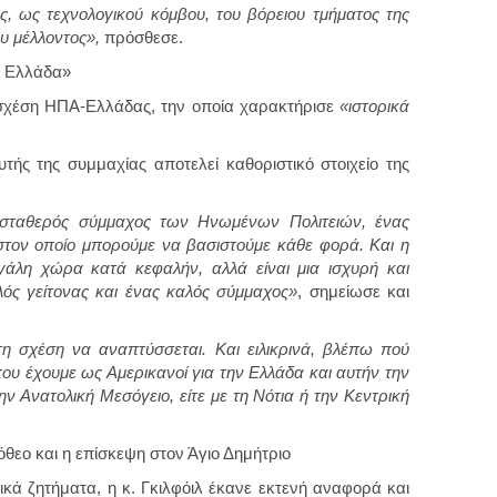
ης, ως τεχνολογικού κόμβου, του βόρειου τμήματος της
υ μέλλοντος»,
πρόσθεσε.
η Ελλάδα»
η σχέση ΗΠΑ-Ελλάδας, την οποία χαρακτήρισε
«ιστορικά
υτής της συμμαχίας αποτελεί καθοριστικό στοιχείο της
σταθερός σύμμαχος των Ηνωμένων Πολιτειών, ένας
στον οποίο μπορούμε να βασιστούμε κάθε φορά. Και η
γάλη χώρα κατά κεφαλήν, αλλά είναι μια ισχυρή και
ός γείτονας και ένας καλός σύμμαχος»
, σημείωσε και
η σχέση να αναπτύσσεται. Και ειλικρινά, βλέπω πού
που έχουμε ως Αμερικανοί για την Ελλάδα και αυτήν την
ην Ανατολική Μεσόγειο, είτε με τη Νότια ή την Κεντρική
θεο και η επίσκεψη στον Άγιο Δημήτριο
ικά ζητήματα, η κ. Γκιλφόιλ έκανε εκτενή αναφορά και