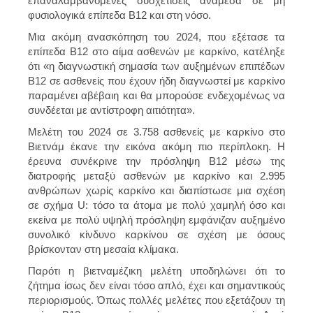
επαναλαμβανόμενες συσχετίσεις ανάμεσα σε μη
φυσιολογικά επίπεδα Β12 και στη νόσο.
Μια ακόμη ανασκόπηση του 2024, που εξέτασε τα
επίπεδα Β12 στο αίμα ασθενών με καρκίνο, κατέληξε
ότι «η διαγνωστική σημασία των αυξημένων επιπέδων
Β12 σε ασθενείς που έχουν ήδη διαγνωστεί με καρκίνο
παραμένει αβέβαιη και θα μπορούσε ενδεχομένως να
συνδέεται με αντίστροφη αιτιότητα».
Μελέτη του 2024 σε 3.758 ασθενείς με καρκίνο στο
Βιετνάμ έκανε την εικόνα ακόμη πιο περίπλοκη. Η
έρευνα συνέκρινε την πρόσληψη Β12 μέσω της
διατροφής μεταξύ ασθενών με καρκίνο και 2.995
ανθρώπων χωρίς καρκίνο και διαπίστωσε μια σχέση
σε σχήμα U: τόσο τα άτομα με πολύ χαμηλή όσο και
εκείνα με πολύ υψηλή πρόσληψη εμφάνιζαν αυξημένο
συνολικό κίνδυνο καρκίνου σε σχέση με όσους
βρίσκονταν στη μεσαία κλίμακα.
Παρότι η βιετναμέζικη μελέτη υποδηλώνει ότι το
ζήτημα ίσως δεν είναι τόσο απλό, έχει και σημαντικούς
περιορισμούς. Όπως πολλές μελέτες που εξετάζουν τη