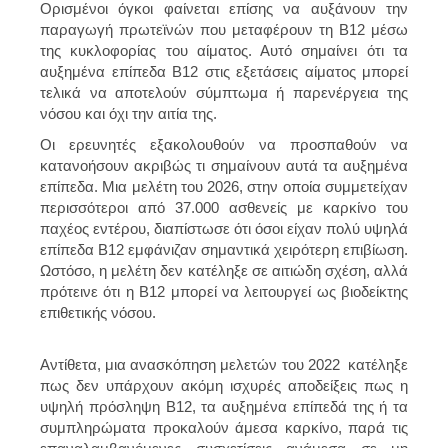
Ορισμένοι όγκοι φαίνεται επίσης να αυξάνουν την
παραγωγή πρωτεϊνών που μεταφέρουν τη Β12 μέσω
της κυκλοφορίας του αίματος. Αυτό σημαίνει ότι τα
αυξημένα επίπεδα Β12 στις εξετάσεις αίματος μπορεί
τελικά να αποτελούν σύμπτωμα ή παρενέργεια της
νόσου και όχι την αιτία της.
Οι ερευνητές εξακολουθούν να προσπαθούν να
κατανοήσουν ακριβώς τι σημαίνουν αυτά τα αυξημένα
επίπεδα. Μια μελέτη του 2026, στην οποία συμμετείχαν
περισσότεροι από 37.000 ασθενείς με καρκίνο του
παχέος εντέρου, διαπίστωσε ότι όσοι είχαν πολύ υψηλά
επίπεδα Β12 εμφάνιζαν σημαντικά χειρότερη επιβίωση.
Ωστόσο, η μελέτη δεν κατέληξε σε αιτιώδη σχέση, αλλά
πρότεινε ότι η Β12 μπορεί να λειτουργεί ως βιοδείκτης
επιθετικής νόσου.
Αντίθετα, μια ανασκόπηση μελετών του 2022 κατέληξε
πως δεν υπάρχουν ακόμη ισχυρές αποδείξεις πως η
υψηλή πρόσληψη Β12, τα αυξημένα επίπεδά της ή τα
συμπληρώματα προκαλούν άμεσα καρκίνο, παρά τις