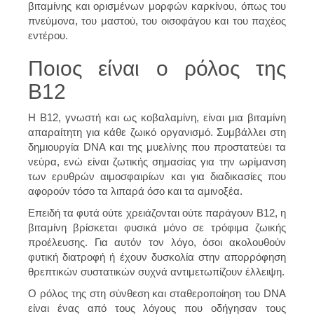
βιταμίνης και ορισμένων μορφών καρκίνου, όπως του
πνεύμονα, του μαστού, του οισοφάγου και του παχέος
εντέρου.
Ποιος είναι ο ρόλος της
B12
Η Β12, γνωστή και ως κοβαλαμίνη, είναι μια βιταμίνη
απαραίτητη για κάθε ζωικό οργανισμό. Συμβάλλει στη
δημιουργία DNA και της μυελίνης που προστατεύει τα
νεύρα, ενώ είναι ζωτικής σημασίας για την ωρίμανση
των ερυθρών αιμοσφαιρίων και για διαδικασίες που
αφορούν τόσο τα λιπαρά όσο και τα αμινοξέα.
Επειδή τα φυτά ούτε χρειάζονται ούτε παράγουν Β12, η
βιταμίνη βρίσκεται φυσικά μόνο σε τρόφιμα ζωικής
προέλευσης. Για αυτόν τον λόγο, όσοι ακολουθούν
φυτική διατροφή ή έχουν δυσκολία στην απορρόφηση
θρεπτικών συστατικών συχνά αντιμετωπίζουν έλλειψη.
Ο ρόλος της στη σύνθεση και σταθεροποίηση του DNA
είναι ένας από τους λόγους που οδήγησαν τους