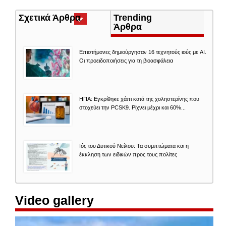
Σχετικά Άρθρα
(ενεργή
Trending
καρτέλα)
Άρθρα
Επιστήμονες δημιούργησαν 16 τεχνητούς ιούς με AI.
Οι προειδοποιήσεις για τη βιοασφάλεια
ΗΠΑ: Εγκρίθηκε χάπι κατά της χοληστερίνης που
στοχεύει την PCSK9. Ρίχνει μέχρι και 60%...
Ιός του Δυτικού Νείλου: Τα συμπτώματα και η
έκκληση των ειδικών προς τους πολίτες
Video gallery