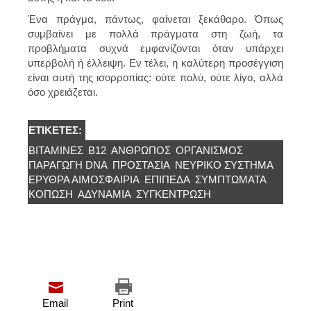
Ένα πράγμα, πάντως, φαίνεται ξεκάθαρο. Όπως
συμβαίνει με πολλά πράγματα στη ζωή, τα
προβλήματα συχνά εμφανίζονται όταν υπάρχει
υπερβολή ή έλλειψη. Εν τέλει, η καλύτερη προσέγγιση
είναι αυτή της ισορροπίας: ούτε πολύ, ούτε λίγο, αλλά
όσο χρειάζεται.
ΕΤΙΚΈΤΕΣ:
ΒΙΤΑΜΙΝΕΣ
Β12
ΆΝΘΡΩΠΟΣ
ΟΡΓΑΝΙΣΜΌΣ
ΠΑΡΑΓΩΓΉ DNA
ΠΡΟΣΤΑΣΊΑ
ΝΕΥΡΙΚΌ ΣΎΣΤΗΜΑ
ΕΡΥΘΡΆ ΑΙΜΟΣΦΑΊΡΙΑ
ΕΠΙΠΕΔΑ
ΣΥΜΠΤΏΜΑΤΑ
ΚΟΠΩΣΗ
ΑΔΥΝΑΜΙΑ
ΣΥΓΚΈΝΤΡΩΣΗ
Email
Print