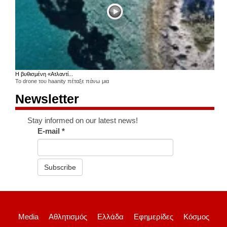
Η βυθισμένη «Ατλαντί...
Το drone του haanity πέταξε πάνω μια
Newsletter
Stay informed on our latest news!
E-mail
*
Subscribe
Media
Αθλητισμός
Ελλάδα
Εφημερίδες
Κόσμος