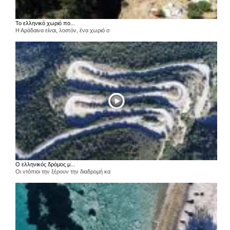
Το ελληνικό χωριό πο...
Η Αράδαινα είναι, λοιπόν, ένα χωριό σ
Ο ελληνικός δρόμος μ...
Οι ντόπιοι την ξέρουν την διαδρομή κα