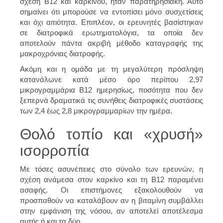
σχέση Β12 και καρκίνου, ήταν παρατηρησιακή. Αυτό
σημαίνει ότι μπορούσε να εντοπίσει μόνο συσχετίσεις
και όχι αιτιότητα. Επιπλέον, οι ερευνητές βασίστηκαν
σε διατροφικά ερωτηματολόγια, τα οποία δεν
αποτελούν πάντα ακριβή μέθοδο καταγραφής της
μακροχρόνιας διατροφής.
Ακόμη και η ομάδα με τη μεγαλύτερη πρόσληψη
κατανάλωνε κατά μέσο όρο περίπου 2,97
μικρογραμμάρια Β12 ημερησίως, ποσότητα που δεν
ξεπερνά δραματικά τις συνήθεις διατροφικές συστάσεις
των 2,4 έως 2,8 μικρογραμμαρίων την ημέρα.
Θολό τοπίο και «χρυσή»
ισορροπία
Με τόσες ασυνέπειες στο σύνολο των ερευνών, η
σχέση ανάμεσα στον καρκίνο και τη Β12 παραμένει
ασαφής. Οι επιστήμονες εξακολουθούν να
προσπαθούν να καταλάβουν αν η βιταμίνη συμβάλλει
στην εμφάνιση της νόσου, αν αποτελεί αποτέλεσμα
αυτής ή και τα δύο.