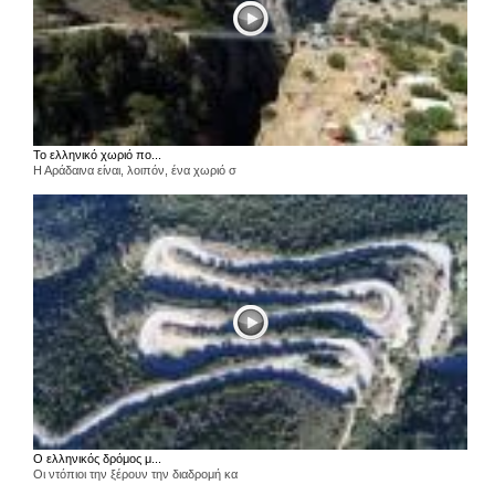
Το ελληνικό χωριό πο...
Η Αράδαινα είναι, λοιπόν, ένα χωριό σ
Ο ελληνικός δρόμος μ...
Οι ντόπιοι την ξέρουν την διαδρομή κα