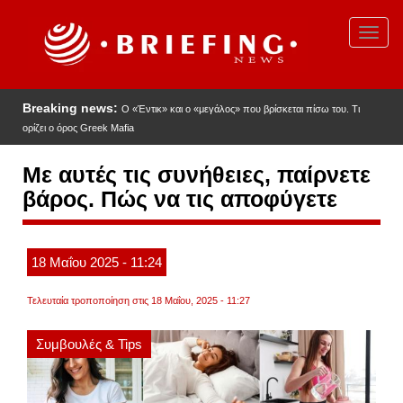
Παράκαμψη
προς
Toggl
το
navig
κυρίως
περιεχόμενο
Breaking news:
Ο «Έντικ» και ο «μεγάλος» που βρίσκεται πίσω του. Τι
ορίζει ο όρος Greek Mafia
Με αυτές τις συνήθειες, παίρνετε
βάρος. Πώς να τις αποφύγετε
18
Μαΐου
2025
- 11:24
Τελευταία τροποποίηση στις 18 Μαΐου, 2025 - 11:27
Συμβουλές & Tips