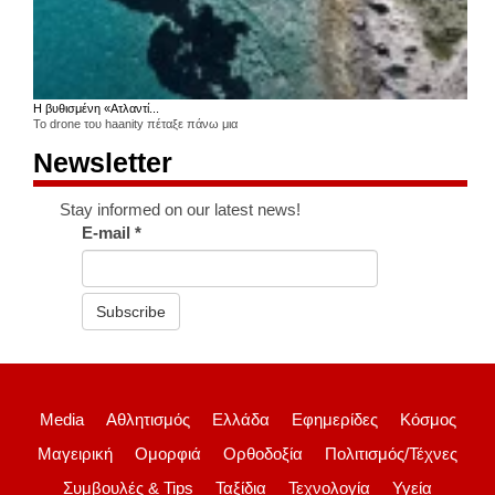
Η βυθισμένη «Ατλαντί...
Το drone του haanity πέταξε πάνω μια
Newsletter
Stay informed on our latest news!
E-mail
*
Subscribe
Media
Αθλητισμός
Ελλάδα
Εφημερίδες
Κόσμος
Μαγειρική
Ομορφιά
Ορθοδοξία
Πολιτισμός/Τέχνες
Συμβουλές & Tips
Ταξίδια
Τεχνολογία
Υγεία