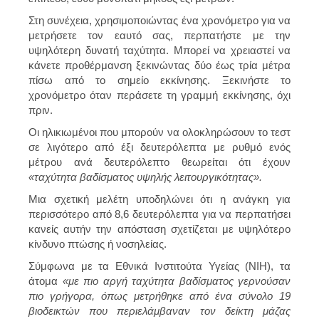
Στη συνέχεια, χρησιμοποιώντας ένα χρονόμετρο για να
μετρήσετε τον εαυτό σας, περπατήστε με την
υψηλότερη δυνατή ταχύτητα. Μπορεί να χρειαστεί να
κάνετε προθέρμανση ξεκινώντας δύο έως τρία μέτρα
πίσω από το σημείο εκκίνησης. Ξεκινήστε το
χρονόμετρο όταν περάσετε τη γραμμή εκκίνησης, όχι
πριν.
Οι ηλικιωμένοι που μπορούν να ολοκληρώσουν το τεστ
σε λιγότερο από έξι δευτερόλεπτα με ρυθμό ενός
μέτρου ανά δευτερόλεπτο θεωρείται ότι έχουν
«ταχύτητα βαδίσματος υψηλής λειτουργικότητας».
Μια σχετική μελέτη υποδηλώνει ότι η ανάγκη για
περισσότερο από 8,6 δευτερόλεπτα για να περπατήσει
κανείς αυτήν την απόσταση σχετίζεται με υψηλότερο
κίνδυνο πτώσης ή νοσηλείας.
Σύμφωνα με τα Εθνικά Ινστιτούτα Υγείας (NIH), τα
άτομα
«με πιο αργή ταχύτητα βαδίσματος γερνούσαν
πιο γρήγορα, όπως μετρήθηκε από ένα σύνολο 19
βιοδεικτών που περιελάμβαναν τον δείκτη μάζας