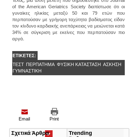
Τέλος, μια άλλη μελέτη που δημοσιεύτηκε στο Journal
of the American Geriatrics Society διαπίστωσε ότι οι
γυναίκες ηλικίας μεταξύ 50 και 79 ετών που
περπατούσαν με γρήγορη ταχύτητα βαδίσματος είδαν
τον κίνδυνο καρδιακής ανεπάρκειας να μειώνεται κατά
34% σε σύγκριση με εκείνες που περπατούσαν πιο
αργά.
ΕΤΙΚΈΤΕΣ:
ΤΕΣΤ
ΠΕΡΠΆΤΗΜΑ
ΦΥΣΙΚΉ ΚΑΤΆΣΤΑΣΗ
ΆΣΚΗΣΗ
ΓΥΜΝΑΣΤΙΚΗ
Email
Print
Σχετικά Άρθρα
(ενεργή
Trending