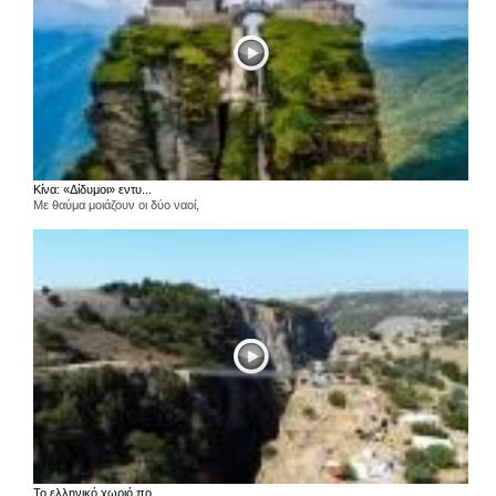
Κίνα: «Δίδυμοι» εντυ...
Με θαύμα μοιάζουν οι δύο ναοί,
Το ελληνικό χωριό πο...