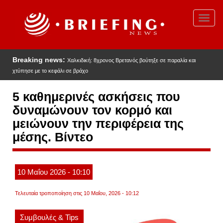
Παράκαμψη
προς
Toggl
το
navig
κυρίως
περιεχόμενο
Breaking news:
Χαλκιδική: 8χρονος Βρετανός βούτηξε σε παραλία και
χτύπησε με το κεφάλι σε βράχο
5 καθημερινές ασκήσεις που
δυναμώνουν τον κορμό και
μειώνουν την περιφέρεια της
μέσης. Βίντεο
10
Μαΐου
2026
- 10:10
Τελευταία τροποποίηση στις 10 Μαΐου, 2026 - 10:12
Συμβουλές & Tips