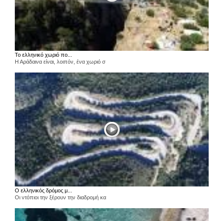
Το ελληνικό χωριό πο...
Η Αράδαινα είναι, λοιπόν, ένα χωριό σ
Ο ελληνικός δρόμος μ...
Οι ντόπιοι την ξέρουν την διαδρομή κα