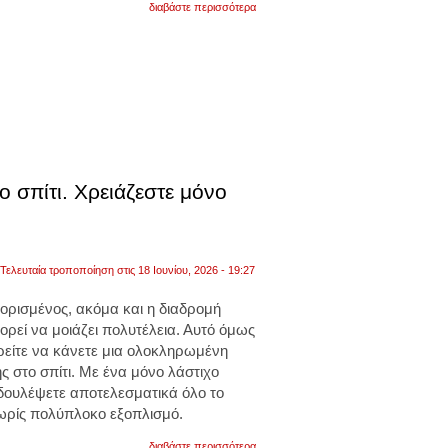
για
διαβάστε περισσότερα
ασκήσεις
ενδυνάμωσης
χωρίς
να
πάτε
στο
γυμναστήριο
 σπίτι. Χρειάζεστε μόνο
Τελευταία τροποποίηση στις 18 Ιουνίου, 2026 - 19:27
ιορισμένος, ακόμα και η διαδρομή
ορεί να μοιάζει πολυτέλεια. Αυτό όμως
ορείτε να κάνετε μια ολοκληρωμένη
στο σπίτι. Με ένα μόνο λάστιχο
 δουλέψετε αποτελεσματικά όλο το
ωρίς πολύπλοκο εξοπλισμό.
για
διαβάστε περισσότερα