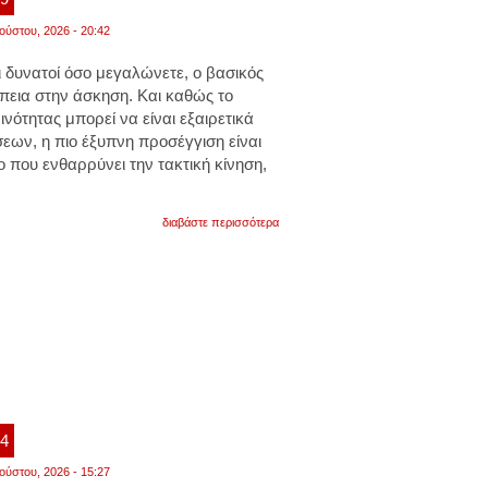
ούστου, 2026 - 20:42
αι δυνατοί όσο μεγαλώνετε, ο βασικός
πεια στην άσκηση. Και καθώς το
ότητας μπορεί να είναι εξαιρετικά
εων, η πιο έξυπνη προσέγγιση είναι
 που ενθαρρύνει την τακτική κίνηση,
για
διαβάστε περισσότερα
η
μέθοδος
προπόνησης
για
γεμάτο
πρόγραμμα.
σε
15
λεπτά
χτίζετε
δύναμη.
βίντεο
24
ούστου, 2026 - 15:27