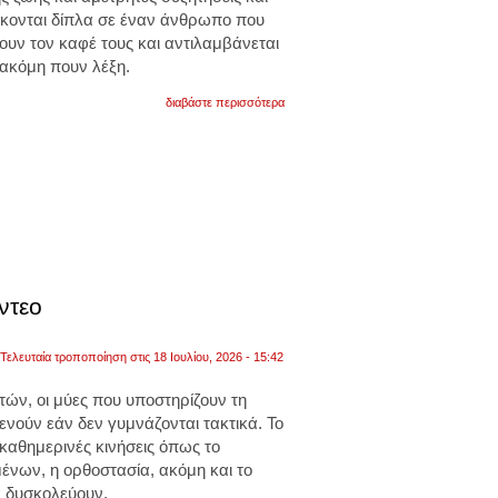
ίσκονται δίπλα σε έναν άνθρωπο που
ουν τον καφέ τους και αντιλαμβάνεται
 ακόμη πουν λέξη.
για
διαβάστε περισσότερα
τα
«μυστικά»
για
να
δυναμώσει
η
σχέση
σας.
πως
θα
τη
διατηρήσετε
ντεο
ζωντανή
Τελευταία τροποποίηση στις 18 Ιουλίου, 2026 - 15:42
ετών, οι μύες που υποστηρίζουν τη
νούν εάν δεν γυμνάζονται τακτικά. Το
καθημερινές κινήσεις όπως το
μένων, η ορθοστασία, ακόμη και το
 δυσκολεύουν.