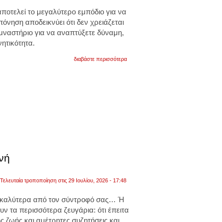
ποτελεί το μεγαλύτερο εμπόδιο για να
πόνηση αποδεικνύει ότι δεν χρειάζεται
μναστήριο για να αναπτύξετε δύναμη,
νητικότητα.
για
διαβάστε περισσότερα
η
ιδανική
προπόνηση
για
όλο
το
σώμα
για
10
λέπτα
με
4
ασκήσεις.
νή
βίντεο
Τελευταία τροποποίηση στις 29 Ιουλίου, 2026 - 17:48
ι καλύτερα από τον σύντροφό σας… Ή
υν τα περισσότερα ζευγάρια: ότι έπειτα
ς ζωής και αμέτρητες συζητήσεις και