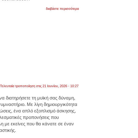
για
διαβάστε περισσότερα
απλές
ασκήσεις
για
ενδυνάμωση
της
μέσης.
χρειάζεστε
λίγα
μόνο
λεπτά.
βίντεο
Τελευταία τροποποίηση στις 21 Ιουνίου, 2026 - 10:27
 να διατηρήσετε τη μυϊκή σας δύναμη,
 γυμναστήριο. Με λίγη δημιουργικότητα
τώσεις, ένα απλό εξοπλισμό άσκησης,
ελεσματικές προπονήσεις που
η με εκείνες που θα κάνατε σε έναν
στικής.