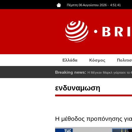
Παράκαμψη
Πέμπτη 06 Αυγούστου 2026
-
4:51:42
προς
το
κυρίως
περιεχόμενο
Ελλάδα
Κόσμος
Πολιτι
Breaking news:
Η Μέγκαν Μαρκλ γιόρτασε τα 4
ενδυναμωση
Η μέθοδος προπόνησης για 