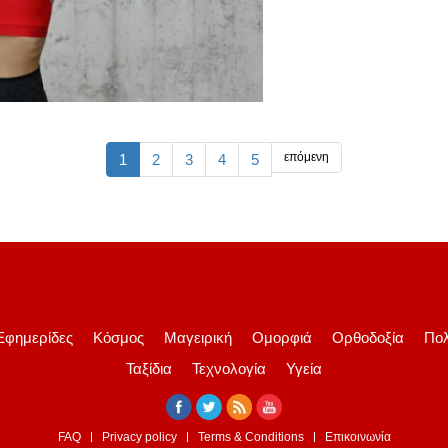
επόμενη
1
2
3
4
5
Εφημερίδες
Κόσμος
Μαγειρική
Ομορφιά
Ορθοδοξία
Πολ
Ταξίδια
Τεχνολογία
Υγεία
FAQ
Privacy policy
Terms & Conditions
Επικοινωνία