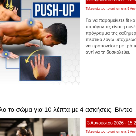
Τελευταία τροποποίηση στις 5 Αυγ
Για να παραμείνετε fit κ
παράγοντας είναι η συνέ
πρόγραμμα της καθημεριν
πιεστικό λόγω υποχρεώσ
να προπονείστε με τρόπο
αντί να τη δυσκολεύει.
ο το σώμα για 10 λέπτα με 4 ασκήσεις. Βίντεο
3
Αυγούστου
2026
- 15:
Τελευταία τροποποίηση στις 3 Αυγ