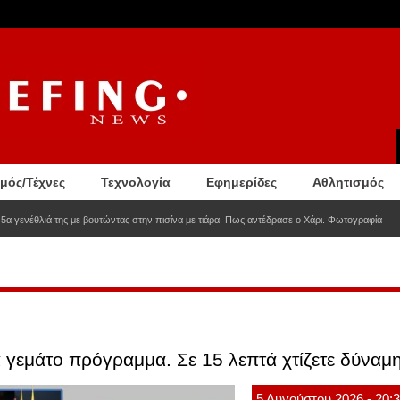
σμός/Τέχνες
Τεχνολογία
Εφημερίδες
Αθλητισμός
5α γενέθλιά της με βουτώντας στην πισίνα με τιάρα. Πως αντέδρασε ο Χάρι. Φωτογραφία
γεμάτο πρόγραμμα. Σε 15 λεπτά χτίζετε δύναμη
5
Αυγούστου
2026
- 20: