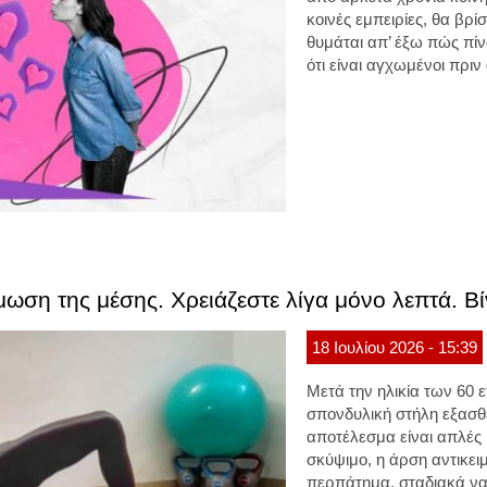
κοινές εμπειρίες, θα βρ
θυμάται απ’ έξω πώς πίν
ότι είναι αγχωμένοι πριν
ωση της μέσης. Χρειάζεστε λίγα μόνο λεπτά. Βί
18
Ιουλίου
2026
- 15:39
Μετά την ηλικία των 60 
σπονδυλική στήλη εξασθε
αποτέλεσμα είναι απλές 
σκύψιμο, η άρση αντικει
περπάτημα, σταδιακά να