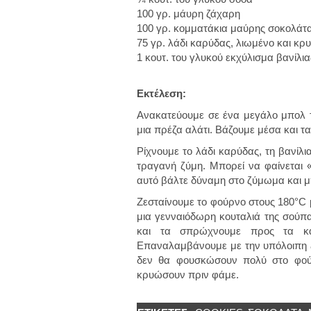
100 γρ. μάυρη ζάχαρη
100 γρ. κομματάκια μαύρης σοκολάτ
75 γρ. λάδι καρύδας, λιωμένο και κ
1 κουτ. του γλυκού εκχύλισμα βανίλια
Εκτέλεση:
Ανακατεύουμε σε ένα μεγάλο μπολ το
μια πρέζα αλάτι. Βάζουμε μέσα και τ
Ρίχνουμε το λάδι καρύδας, τη βανίλι
τραγανή ζύμη. Μπορεί να φαίνεται 
αυτό βάλτε δύναμη στο ζύμωμα και μ
Ζεσταίνουμε το φούρνο στους 180°C 
μια γενναιόδωρη κουταλιά της σούπα
και τα σπρώχνουμε προς τα κά
Επαναλαμβάνουμε με την υπόλοιπη ζ
δεν θα φουσκώσουν πολύ στο φού
κρυώσουν πριν φάμε.