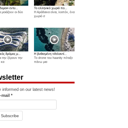
δυμοι» εντυ...
Το ελληνικό χωριό πο...
 μοιάζουν οι δύο
Η Αράδαινα είναι, λοιπόν, ένα
χωριό σ
κός δρόμος μ...
Η βυθισμένη «Ατλαντί...
οι την ξέρουν την
Το drone του haanity πέταξε
 κα
πάνω μια
sletter
y informed on our latest news!
-mail
*
Subscribe