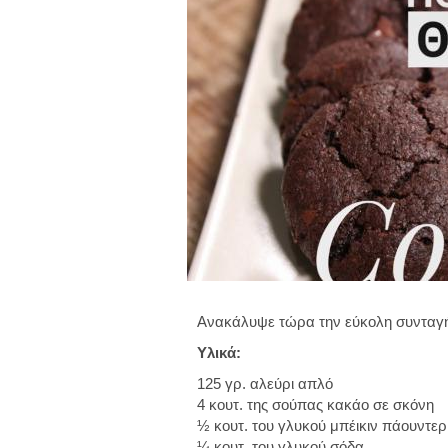
Ανακάλυψε τώρα την εύκολη συνταγή 
Υλικά:
125 γρ. αλεύρι απλό
4 κουτ. της σούπας κακάο σε σκόνη
½ κουτ. του γλυκού μπέικιν πάουντερ
¼ κουτ. του γλυκού σόδα