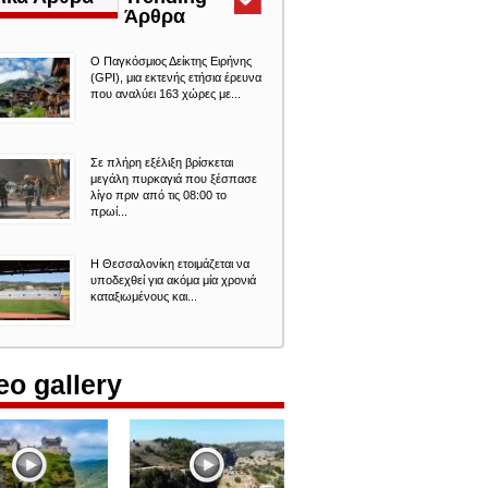
Άρθρα
(ενεργή
καρτέλα)
Ο Παγκόσμιος Δείκτης Ειρήνης
(GPI), μια εκτενής ετήσια έρευνα
που αναλύει 163 χώρες με...
Σε πλήρη εξέλιξη βρίσκεται
μεγάλη πυρκαγιά που ξέσπασε
λίγο πριν από τις 08:00 το
πρωί...
Η Θεσσαλονίκη ετοιμάζεται να
υποδεχθεί για ακόμα μία χρονιά
καταξιωμένους και...
eo gallery