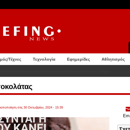
σμός/Τέχνες
Τεχνολογία
Εφημερίδες
Αθλητισμός
Οι Ρώσοι κατέστρεψαν 7 εγκαταστάσεις του ουκρανικού κολοσσού της Naftogaz
σοκολάτας
ροποποίηση στις 30 Οκτωβρίου, 2024 - 15:39
Ema
Σχε