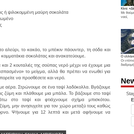
Κίνα: «Δί
ας ή ψιλοκομμένη μαύρη σοκολάτα
Με θαύμα
ναοί,
ρυωμένο
ς
 αλεύρι, το κακάο, το μπέικιν πάουντερ, τη σόδα και
α κομματάκια σοκολάτας και ανακατεύουμε.
Ο ελληνι
Οι ντόπι
α και 2 κουταλιές της σούπας νερό μέχρι να έχουμε μια
διαδρομή
«σπασμένο» το μείγμα, αλλά θα πρέπει να ενωθεί για
πορείτε να προσθέσετε και νερό.
New
με αέρα. Στρώνουμε σε ένα ταψί λαδόκολλα. Βγάζουμε
ς ζύμη και πλάθουμε μια μπάλα. Το βάζουμε στο ταψί
Sta
τω στο ταψί και φτιάχνουμε σχήμα μπισκότου.
E
ύμη, μην ανησυχείτε για τον χώρο μεταξύ τους καθώς
ρνο. Ψήνουμε για 12 λεπτά και μετά αφήνουμε να