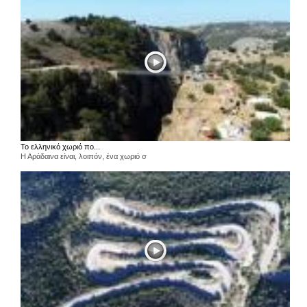
Το ελληνικό χωριό πο...
Η Αράδαινα είναι, λοιπόν, ένα χωριό σ