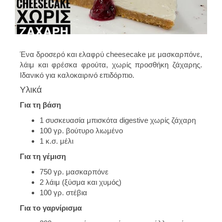
Ένα δροσερό και ελαφρύ cheesecake με μασκαρπόνε,
λάιμ και φρέσκα φρούτα, χωρίς προσθήκη ζάχαρης.
Ιδανικό για καλοκαιρινό επιδόρπιο.
Υλικά
Για τη βάση
1 συσκευασία μπισκότα digestive χωρίς ζάχαρη
100 γρ. βούτυρο λιωμένο
1 κ.σ. μέλι
Για τη γέμιση
750 γρ. μασκαρπόνε
2 λάιμ (ξύσμα και χυμός)
100 γρ. στέβια
Για το γαρνίρισμα