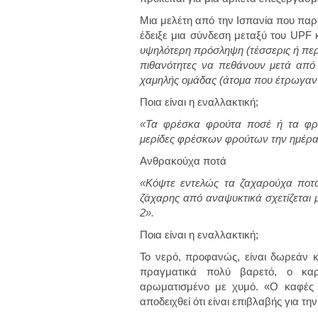
Μια μελέτη από την Ισπανία που παρ
έδειξε μια σύνδεση μεταξύ του UPF 
υψηλότερη πρόσληψη (τέσσερις ή περ
πιθανότητες να πεθάνουν μετά από
χαμηλής ομάδας (άτομα που έτρωγαν δ
Ποια είναι η εναλλακτική;
«Τα φρέσκα φρούτα ποσέ ή τα φρέσ
μερίδες φρέσκων φρούτων την ημέρα
Ανθρακούχα ποτά
«Κόψτε εντελώς τα ζαχαρούχα ποτ
ζάχαρης από αναψυκτικά σχετίζεται 
2».
Ποια είναι η εναλλακτική;
Το νερό, προφανώς, είναι δωρεάν κα
πραγματικά πολύ βαρετό, ο καρ
αρωματισμένο με χυμό. «Ο καφές μ
αποδειχθεί ότι είναι επιβλαβής για τη