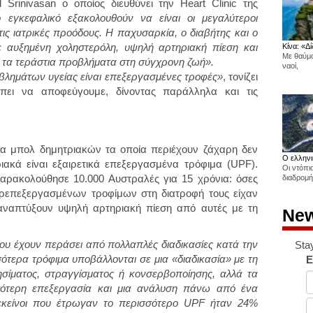
rinivasan ο οποίος διευθύνει την Heart Clinic της
εγκεφαλικό εξακολουθούν να είναι οι μεγαλύτεροι
ις ιατρικές προόδους. Η παχυσαρκία, ο διαβήτης και ο
ε αυξημένη χοληστερόλη, υψηλή αρτηριακή πίεση και
Κίνα: «Δί
Με θαύμα
αι τα τεράστια προβλήματα στη σύγχρονη ζωή».
ναοί,
βλημάτων υγείας είναι επεξεργασμένες τροφές»
, τονίζει
πει να αποφεύγουμε, δίνοντας παράλληλα και τις
να μπολ δημητριακών τα οποία περιέχουν ζάχαρη δεν
Ο ελληνι
τριακά είναι εξαιρετικά επεξεργασμένα τρόφιμα (UPF).
Οι ντόπι
ρακολούθησε 10.000 Αυστραλές για 15 χρόνια: όσες
διαδρομή
ερεπεξεργασμένων τροφίμων στη διατροφή τους είχαν
αναπτύξουν υψηλή αρτηριακή πίεση από αυτές με τη
New
 που έχουν περάσει από πολλαπλές διαδικασίες κατά την
Sta
ότερα τρόφιμα υποβάλλονται σε μια «διαδικασία» με τη
E
ησίματος, στραγγίσματος ή κονσερβοποίησης, αλλά τα
ότερη επεξεργασία και μια ανάλυση πάνω από ένα
 εκείνοι που έτρωγαν το περισσότερο UPF ήταν 24%