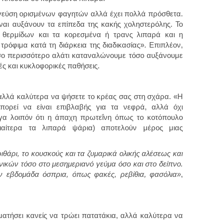
 γεύση ορισμένων φαγητών αλλά έχει πολλά πρόσθετα.
ίναι αυξάνουν τα επίπεδα της κακής χοληστερόλης. Το
ν θερμίδων και τα κορεσμένα ή τρανς λιπαρά και η
όφιμα κατά τη διάρκεια της διαδικασίας». Επιπλέον,
όσο περισσότερο αλάτι καταναλώνουμε τόσο αυξάνουμε
ές και κυκλοφορικές παθήσεις.
, αλλά καλύτερα να ψήσετε το κρέας σας στη σχάρα. «Η
πορεί να είναι επιβλαβής για τα νεφρά, αλλά όχι
εγα λοιπόν ότι η άπαχη πρωτεΐνη όπως το κοτόπουλο
ιαίτερα τα λιπαρά ψάρια) αποτελούν μέρος μιας
κριθάρι, το κουσκούς και τα ζυμαρικά ολικής αλέσεως και
νικών τόσο στο μεσημεριανό γεύμα όσο και στο δείπνο.
ην εβδομάδα όσπρια, όπως φακές, ρεβίθια, φασόλια»
,
ματήσει κανείς να τρώει πατατάκια, αλλά καλύτερα να