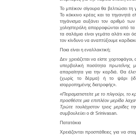
Το μπέικον σίγουρα θα βελτιώσει τη
Το κόκκινο κρέας και τα τηγανητά ε
τηγάνισμα αυξάνει τον αριθμό τω
χοληστερόλη απορροφώνται από τα τρ
τα σαλάμια είναι γεμάτα αλάτι και 
τον κίνδυνο να αναπτύξουμε καρδιακ
Ποια είναι η εναλλακτική;
Δεν χρειάζεται να είστε χορτοφάγοι
υπερβολική ποσότητα πρωτεΐνης μ
απαραίτητα για την καρδιά. Θα έλ
(χωρίς το δέρμα) ή το ψάρι (ιδ
ισορροπημένης διατροφής».
«Πειραματιστείτε με το πλιγούρι, το 
προσθέστε μια επιπλέον μερίδα λαχα
Τρώτε τουλάχιστον τρεις μερίδες τ
συμβουλεύει ο dr Srinivasan.
Πατατάκια
Χρειάζονται προσπάθειες για να στα