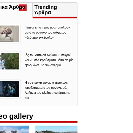
τικά Άρθρα
(ενεργή
Trending
καρτέλα)
Άρθρα
Γιατί οι επιστήμονες αποκαλούν
αυτό το όργανο του σώματος
«δεύτερο εγκέφαλο»
Ιός του Δυτικού Νείλου: 6 νεκροί
και 23 νέα κρούσματα μέσα σε μία
εβδομάδα. Σε συναγερμό...
Η νυχτερινή εργασία προκαλεί
προβλήματα στον οργανισμό:
Αυξάνει τον κίνδυνο υπέρτασης
και...
eo gallery