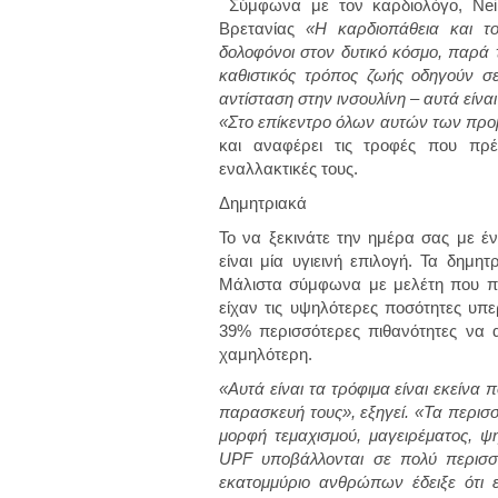
Σύμφωνα με τον καρδιολόγο, Neil S
Βρετανίας
«Η καρδιοπάθεια και το 
δολοφόνοι στον δυτικό κόσμο, παρά τ
καθιστικός τρόπος ζωής οδηγούν σ
αντίσταση στην ινσουλίνη – αυτά είν
«Στο επίκεντρο όλων αυτών των προ
και αναφέρει τις τροφές που πρέ
εναλλακτικές τους.
Δημητριακά
Το να ξεκινάτε την ημέρα σας με έ
είναι μία υγιεινή επιλογή. Τα δημη
Μάλιστα σύμφωνα με μελέτη που πα
είχαν τις υψηλότερες ποσότητες υπ
39% περισσότερες πιθανότητες να 
χαμηλότερη.
«Αυτά είναι τα τρόφιμα είναι εκείνα
παρασκευή τους», εξηγεί. «Τα περισσ
μορφή τεμαχισμού, μαγειρέματος, ψ
UPF υποβάλλονται σε πολύ περισσ
εκατομμύριο ανθρώπων έδειξε ότι