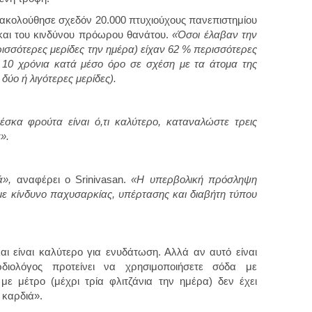
ακολούθησε σχεδόν 20.000 πτυχιούχους πανεπιστημίου
και του κινδύνου πρόωρου θανάτου.
«Όσοι έλαβαν την
ισσότερες μερίδες την ημέρα) είχαν 62 % περισσότερες
 10 χρόνια κατά μέσο όρο σε σχέση με τα άτομα της
ύο ή λιγότερες μερίδες).
κα φρούτα είναι ό,τι καλύτερο, καταναλώστε τρεις
».
ά»,
αναφέρει ο Srinivasan.
«Η υπερβολική πρόσληψη
με κίνδυνο παχυσαρκίας, υπέρτασης και διαβήτη τύπου
ι είναι καλύτερο για ενυδάτωση. Αλλά αν αυτό είναι
διολόγος προτείνει να χρησιμοποιήσετε σόδα με
ε μέτρο (μέχρι τρία φλιτζάνια την ημέρα) δεν έχει
ν καρδιά».