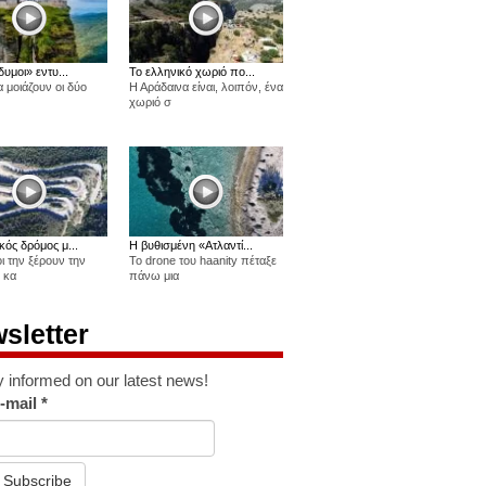
δυμοι» εντυ...
Το ελληνικό χωριό πο...
 μοιάζουν οι δύο
Η Αράδαινα είναι, λοιπόν, ένα
χωριό σ
κός δρόμος μ...
Η βυθισμένη «Ατλαντί...
οι την ξέρουν την
Το drone του haanity πέταξε
 κα
πάνω μια
sletter
y informed on our latest news!
-mail
*
Subscribe