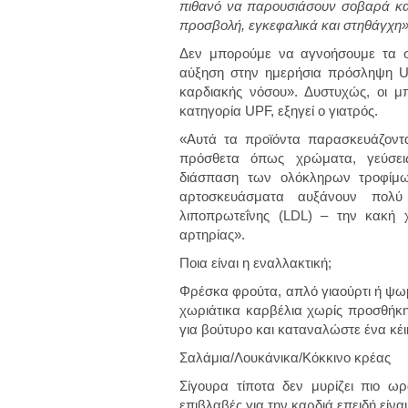
πιθανό να παρουσιάσουν σοβαρά κα
προσβολή, εγκεφαλικά και στηθάγχη»
Δεν μπορούμε να αγνοήσουμε τα στα
αύξηση στην ημερήσια πρόσληψη U
καρδιακής νόσου». Δυστυχώς, οι μ
κατηγορία UPF, εξηγεί ο γιατρός.
«Αυτά τα προϊόντα παρασκευάζοντα
πρόσθετα όπως χρώματα, γεύσεις
διάσπαση των ολόκληρων τροφίμω
αρτοσκευάσματα αυξάνουν πολύ
λιποπρωτεΐνης (LDL) – την κακή 
αρτηρίας».
Ποια είναι η εναλλακτική;
Φρέσκα φρούτα, απλό γιαούρτι ή ψωμ
χωριάτικα καρβέλια χωρίς προσθήκη
για βούτυρο και καταναλώστε ένα κέικ
Σαλάμια/Λουκάνικα/Κόκκινο κρέας
Σίγουρα τίποτα δεν μυρίζει πιο ω
επιβλαβές για την καρδιά επειδή είν