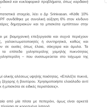
ρδιακά και κυκλοφορικά προβλήματα, όπως καρδιακή
.
τιστικά στοιχεία, λέει ο Δρ Srinivasan. «Κάθε 10%
PF συνδέθηκε με συνολική αύξηση 6% στον κίνδυνο
πάρες δημητριακών και τα μπισκότα εμπίπτουν στην
ι με βιομηχανική επεξεργασία και συχνά περιέχουν
, γαλακτωματοποιητές ή συντηρητικά, καθώς και
ν σε ουσίες όπως έλαια, σάκχαρα και άμυλα. Τα
 τα επίπεδα χοληστερόλης χαμηλής πυκνότητας
χοληστερόλη – που συσσωρεύεται στο τοίχωμα της
ί ολικής αλέσεως υψηλής ποιότητας. «Επιλέξτε πυκνά,
 ζάχαρης ή βουτύρου. Χρησιμοποιήστε ελαιόλαδο αντί
 ή μπισκότα σε ειδικές περιστάσεις».
ραία από μία πίτσα με πεπερόνι, όμως είναι αρκετά
αι πλούσια σε κορεσμένα λιπαρά.