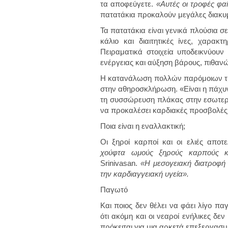
τα αποφεύγετε.
«Αυτές οι τροφές φα
πατατάκια προκαλούν μεγάλες διακυμ
Τα πατατάκια είναι γενικά πλούσια σε
κάλιο και διαιτητικές ίνες, χαρακτ
Πειραματικά στοιχεία υποδεικνύου
ενέργειας και αύξηση βάρους, πιθαν
Η κατανάλωση πολλών παρόμοιων τρ
στην αθηροσκλήρωση. «Είναι η πάχυ
τη συσσώρευση πλάκας στην εσωτερι
να προκαλέσει καρδιακές προσβολές. 
Ποια είναι η εναλλακτική;
Οι ξηροί καρποί και οι ελιές αποτε
χούφτα ωμούς ξηρούς καρπούς κ
Srinivasan.
«Η μεσογειακή διατροφή
την καρδιαγγειακή υγεία».
Παγωτό
Και ποιος δεν θέλει να φάει λίγο πα
ότι ακόμη και οι νεαροί ενήλικες δε
πρόκειται για μια αρκετά επεξεργασμ