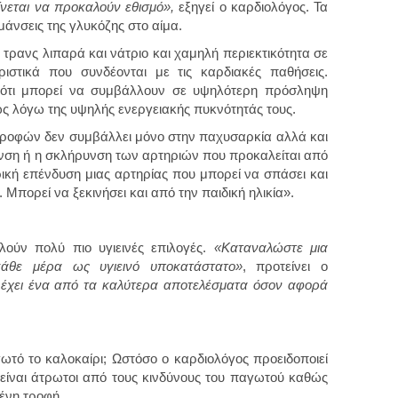
ίνεται να προκαλούν εθισμό»,
εξηγεί ο καρδιολόγος. Τα
άνσεις της γλυκόζης στο αίμα.
 τρανς λιπαρά και νάτριο και χαμηλή περιεκτικότητα σε
ηριστικά που συνδέονται με τις καρδιακές παθήσεις.
ν ότι μπορεί να συμβάλλουν σε υψηλότερη πρόσληψη
ώς λόγω της υψηλής ενεργειακής πυκνότητάς τους.
οφών δεν συμβάλλει μόνο στην παχυσαρκία αλλά και
νση ή η σκλήρυνση των αρτηριών που προκαλείται από
κή επένδυση μιας αρτηρίας που μπορεί να σπάσει και
Μπορεί να ξεκινήσει και από την παιδική ηλικία».
λούν πολύ πιο υγιεινές επιλογές.
«Καταναλώστε μια
άθε μέρα ως υγιεινό υποκατάστατο»
, προτείνει ο
 έχει ένα από τα καλύτερα αποτελέσματα όσον αφορά
γωτό το καλοκαίρι; Ωστόσο ο καρδιολόγος προειδοποιεί
ν είναι άτρωτοι από τους κινδύνους του παγωτού καθώς
ένη τροφή.