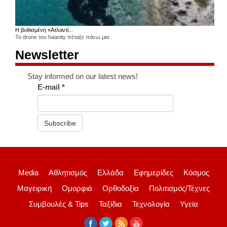
Η βυθισμένη «Ατλαντί...
Το drone του haanity πέταξε πάνω μια
Newsletter
Stay informed on our latest news!
E-mail
*
Subscribe
Media
Αθλητισμός
Ελλάδα
Εφημερίδες
Κόσμος
Μαγειρική
Ομορφιά
Ορθοδοξία
Πολιτισμός/Τέχνες
Συμβουλές & Tips
Ταξίδια
Τεχνολογία
Υγεία