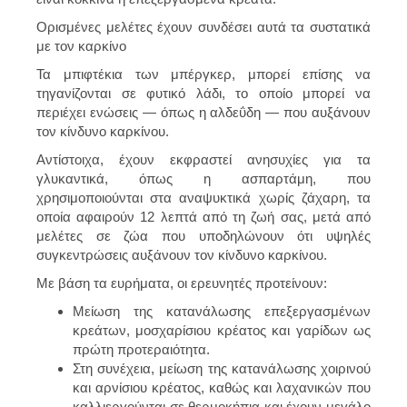
Ορισμένες μελέτες έχουν συνδέσει αυτά τα συστατικά
με τον καρκίνο
Τα μπιφτέκια των μπέργκερ, μπορεί επίσης να
τηγανίζονται σε φυτικό λάδι, το οποίο μπορεί να
περιέχει ενώσεις — όπως η αλδεΰδη — που αυξάνουν
τον κίνδυνο καρκίνου.
Αντίστοιχα, έχουν εκφραστεί ανησυχίες για τα
γλυκαντικά, όπως η ασπαρτάμη, που
χρησιμοποιούνται στα αναψυκτικά χωρίς ζάχαρη, τα
οποία αφαιρούν 12 λεπτά από τη ζωή σας, μετά από
μελέτες σε ζώα που υποδηλώνουν ότι υψηλές
συγκεντρώσεις αυξάνουν τον κίνδυνο καρκίνου.
Με βάση τα ευρήματα, οι ερευνητές προτείνουν:
Μείωση της κατανάλωσης επεξεργασμένων
κρεάτων, μοσχαρίσιου κρέατος και γαρίδων ως
πρώτη προτεραιότητα.
Στη συνέχεια, μείωση της κατανάλωσης χοιρινού
και αρνίσιου κρέατος, καθώς και λαχανικών που
καλλιεργούνται σε θερμοκήπια και έχουν μεγάλο