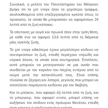
Συνολικά, η μελέτη του Πανεπιστημίου του Μίσιγκαν
βρήκε ότι τα χοτ ντογκ ήταν τα χειρότερα τρόφιμα,
ακολουθούμενα από επεξεργασμένα κρέατα όπως το
προσούτο, τα οποία θα μπορούσαν να αφαιρέσουν 24
λεπτά από τη ζωή κάποιου.
Τα σάντουιτς με αυγά και πρωινά ήταν στην τρίτη θέση,
με κάθε ένα να αφαιρεί 13,6 λεπτά από τη διάρκεια
μίας υγιεινής ζωής.
Τα χοτ ντογκ ειδικότερα έχουν μεγαλύτερο κίνδυνο να
συντομεύσουν τη ζωή, επειδή περιέχουν νιτρώδη και
νιτρικά άλατα, τα οποία είναι συντηρητικά. Επιπλέον,
αυτά μπορούν να μετατραπούν σε μια ουσία που
συνδέεται με τον καρκίνο του παχέος εντέρου από το
σώμα μετά την κατανάλωσή τους. Είναι επίσης
πλούσια σε ζάχαρη και λιπαρά, γεγονός που μπορεί να
αποτελέσει παράγοντα κινδύνου για τον διαβήτη.
Και το μπέικον, που αφαιρεί έξι λεπτά από τη ζωή, και
το μπεργκερ, που αφαιρεί εννέα, μπορεί επίσης να
αυξήσουν τον κίνδυνο ενός πρόωρου θανάτου, επειδή
είναι κόκκινα ή επεξεργασμένα κρέατα.