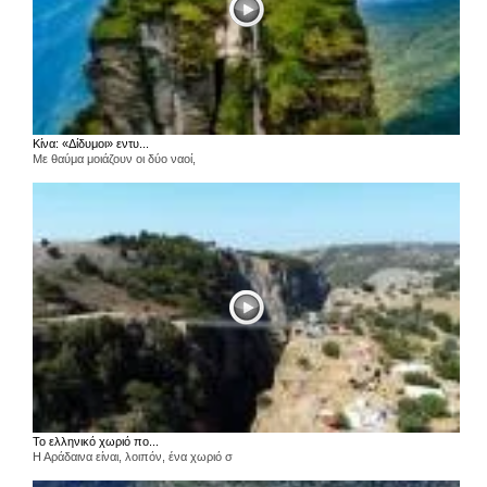
Κίνα: «Δίδυμοι» εντυ...
Με θαύμα μοιάζουν οι δύο ναοί,
Το ελληνικό χωριό πο...
Η Αράδαινα είναι, λοιπόν, ένα χωριό σ