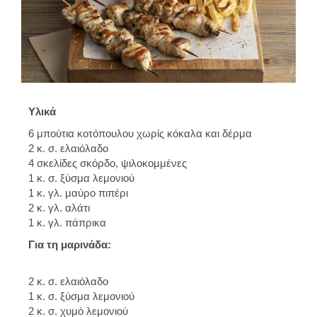
Υλικά
6 μπούτια κοτόπουλου χωρίς κόκαλα και δέρμα
2 κ. σ. ελαιόλαδο
4 σκελίδες σκόρδο, ψιλοκομμένες
1 κ. σ. ξύσμα λεμονιού
1 κ. γλ. μαύρο πιπέρι
2 κ. γλ. αλάτι
1 κ. γλ. πάπρικα
Για τη μαρινάδα:
2 κ. σ. ελαιόλαδο
1 κ. σ. ξύσμα λεμονιού
2 κ. σ. χυμό λεμονιού