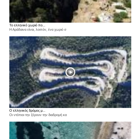
Το ελληνικό χωριό πο...
Η Αράδαινα είναι, λοιπόν, ένα χωριό σ
Ο ελληνικός δρόμος μ...
Οι ντόπιοι την ξέρουν την διαδρομή κα