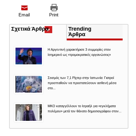
Email
Print
Σχετικά Άρθρα
(ενεργή
Trending
καρτέλα)
Άρθρα
Η Αργεντινή χαρακτήρισε 3 συμμορίες στον
Ισημερινό ως «τρομοκρατικές οργανώσεις»
Σεισμός των 7,1 Ρίχτερ στην Ιαπωνία: Γιατροί
προσπαθούν να προστατεύσουν ασθενή μέσα
στο...
ΜΚΟ καταγγέλλουν το Ισραήλ για «εγκλήματα
πολέμου» μετά τον θάνατο δημοσιογράφου στον...