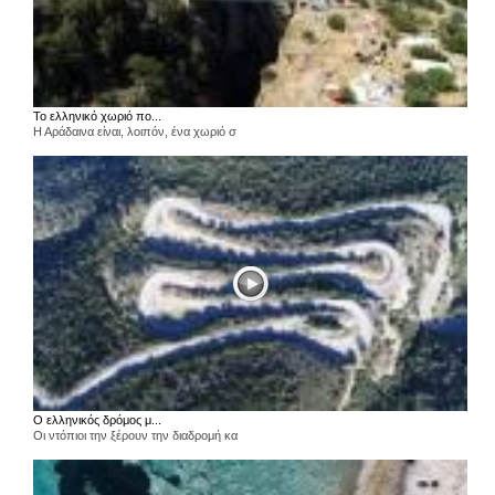
Το ελληνικό χωριό πο...
Η Αράδαινα είναι, λοιπόν, ένα χωριό σ
Ο ελληνικός δρόμος μ...
Οι ντόπιοι την ξέρουν την διαδρομή κα