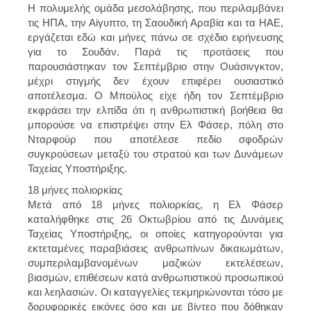
Η πολυμελής ομάδα μεσολάβησης, που περιλαμβάνει
τις ΗΠΑ, την Αίγυπτο, τη Σαουδική Αραβία και τα ΗΑΕ,
εργάζεται εδώ και μήνες πάνω σε σχέδιο ειρήνευσης
για το Σουδάν. Παρά τις προτάσεις που
παρουσιάστηκαν τον Σεπτέμβριο στην Ουάσινγκτον,
μέχρι στιγμής δεν έχουν επιφέρει ουσιαστικό
αποτέλεσμα. Ο Μπούλος είχε ήδη τον Σεπτέμβριο
εκφράσει την ελπίδα ότι η ανθρωπιστική βοήθεια θα
μπορούσε να επιστρέψει στην Ελ Φάσερ, πόλη στο
Νταρφούρ που αποτέλεσε πεδίο σφοδρών
συγκρούσεων μεταξύ του στρατού και των Δυνάμεων
Ταχείας Υποστήριξης.
18 μήνες πολιορκίας
Μετά από 18 μήνες πολιορκίας, η Ελ Φάσερ
καταλήφθηκε στις 26 Οκτωβρίου από τις Δυνάμεις
Ταχείας Υποστήριξης, οι οποίες κατηγορούνται για
εκτεταμένες παραβιάσεις ανθρωπίνων δικαιωμάτων,
συμπεριλαμβανομένων μαζικών εκτελέσεων,
βιασμών, επιθέσεων κατά ανθρωπιστικού προσωπικού
και λεηλασιών. Οι καταγγελίες τεκμηριώνονται τόσο με
δορυφορικές εικόνες όσο και με βίντεο που δόθηκαν