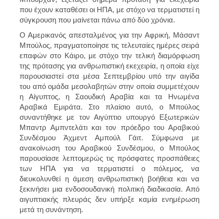
που έχουν καταθέσει οι ΗΠΑ, με στόχο να τερματιστεί η
σύγκρουση που μαίνεται πάνω από δύο χρόνια.
Ο Αμερικανός απεσταλμένος για την Αφρική, Μάσαντ
Μπούλος, πραγματοποίησε τις τελευταίες ημέρες σειρά
επαφών στο Κάιρο, με στόχο την τελική διαμόρφωση
της πρότασης για ανθρωπιστική εκεχειρία, η οποία είχε
παρουσιαστεί στα μέσα Σεπτεμβρίου υπό την αιγίδα
του από ομάδα μεσολαβητών στην οποία συμμετέχουν
η Αίγυπτος, η Σαουδική Αραβία και τα Ηνωμένα
Αραβικά Εμιράτα. Στο πλαίσιο αυτό, ο Μπούλος
συναντήθηκε με τον Αιγύπτιο υπουργό Εξωτερικών
Μπαντρ Αμπντελάτι και τον πρόεδρο του Αραβικού
Συνδέσμου Άχμεντ Αμπούλ Γάιτ. Σύμφωνα με
ανακοίνωση του Αραβικού Συνδέσμου, ο Μπούλος
παρουσίασε λεπτομερώς τις πρόσφατες προσπάθειες
των ΗΠΑ για να τερματιστεί ο πόλεμος, να
διευκολυνθεί η άμεση ανθρωπιστική βοήθεια και να
ξεκινήσει μια ενδοσουδανική πολιτική διαδικασία. Από
αιγυπτιακής πλευράς δεν υπήρξε καμία ενημέρωση
μετά τη συνάντηση.