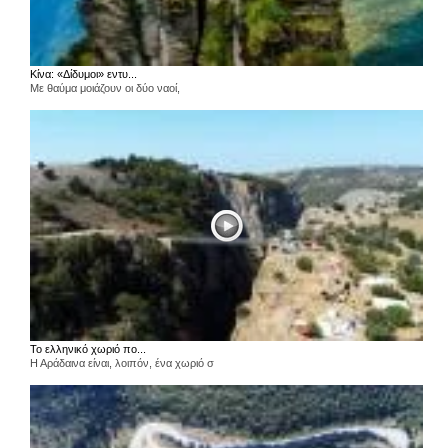
Κίνα: «Δίδυμοι» εντυ...
Με θαύμα μοιάζουν οι δύο ναοί,
Το ελληνικό χωριό πο...
Η Αράδαινα είναι, λοιπόν, ένα χωριό σ