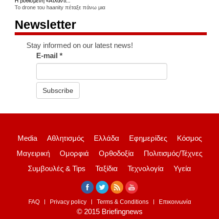
Η βυθισμένη «Ατλαντί...
Το drone του haanity πέταξε πάνω μια
Newsletter
Stay informed on our latest news!
E-mail
*
Subscribe
Media
Αθλητισμός
Ελλάδα
Εφημερίδες
Κόσμος
Μαγειρική
Ομορφιά
Ορθοδοξία
Πολιτισμός/Τέχνες
Συμβουλές & Tips
Ταξίδια
Τεχνολογία
Υγεία
FAQ
Privacy policy
Terms & Conditions
Επικοινωνία
© 2015 Briefingnews