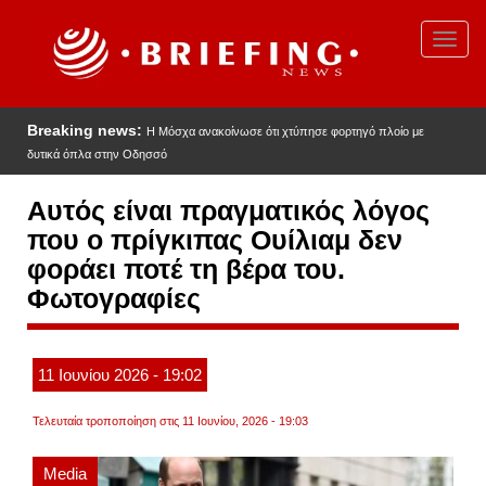
Παράκαμψη
προς
Toggl
το
navig
κυρίως
περιεχόμενο
Breaking news:
Η Μόσχα ανακοίνωσε ότι χτύπησε φορτηγό πλοίο με
δυτικά όπλα στην Οδησσό
Αυτός είναι πραγματικός λόγος
που ο πρίγκιπας Oυίλιαμ δεν
φοράει ποτέ τη βέρα του.
Φωτογραφίες
11
Ιουνίου
2026
- 19:02
Τελευταία τροποποίηση στις 11 Ιουνίου, 2026 - 19:03
Media