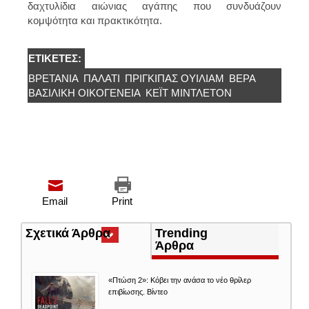
δαχτυλίδια αιώνιας αγάπης που συνδυάζουν
κομψότητα και πρακτικότητα.
ΕΤΙΚΈΤΕΣ:
ΒΡΕΤΑΝΊΑ
ΠΑΛΑΤΙ
ΠΡΊΓΚΙΠΑΣ OΥΊΛΙΑΜ
ΒΕΡΑ
ΒΑΣΙΛΙΚΗ ΟΙΚΟΓΕΝΕΙΑ
ΚΕΪΤ ΜΙΝΤΛΕΤΟΝ
Email
Print
Σχετικά Άρθρα
(ενεργή
Trending
καρτέλα)
Άρθρα
«Πτώση 2»: Κόβει την ανάσα το νέο θρίλερ
επιβίωσης. Βίντεο