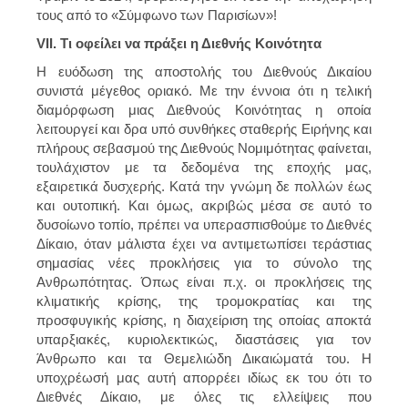
τους από το «Σύμφωνο των Παρισίων»!
VIΙ. Τι οφείλει να πράξει η Διεθνής Κοινότητα
Η ευόδωση της αποστολής του Διεθνούς Δικαίου
συνιστά μέγεθος οριακό. Με την έννοια ότι η τελική
διαμόρφωση μιας Διεθνούς Κοινότητας η οποία
λειτουργεί και δρα υπό συνθήκες σταθερής Ειρήνης και
πλήρους σεβασμού της Διεθνούς Νομιμότητας φαίνεται,
τουλάχιστον με τα δεδομένα της εποχής μας,
εξαιρετικά δυσχερής. Κατά την γνώμη δε πολλών έως
και ουτοπική. Και όμως, ακριβώς μέσα σε αυτό το
δυσοίωνο τοπίο, πρέπει να υπερασπισθούμε το Διεθνές
Δίκαιο, όταν μάλιστα έχει να αντιμετωπίσει τεράστιας
σημασίας νέες προκλήσεις για το σύνολο της
Ανθρωπότητας. Όπως είναι π.χ. οι προκλήσεις της
κλιματικής κρίσης, της τρομοκρατίας και της
προσφυγικής κρίσης, η διαχείριση της οποίας αποκτά
υπαρξιακές, κυριολεκτικώς, διαστάσεις για τον
Άνθρωπο και τα Θεμελιώδη Δικαιώματά του. Η
υποχρέωσή μας αυτή απορρέει ιδίως εκ του ότι το
Διεθνές Δίκαιο, με όλες τις ελλείψεις που