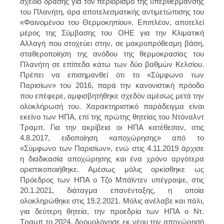
σχέδιο δράσης για τον περιορισμό της υπερθέρμανσης
του Πλανήτη, άρα αποτελεσματικής αντιμετώπισης του
«Φαινομένου του Θερμοκηπίου». Επιπλέον, αποτελεί
μέρος της Σύμβασης του ΟΗΕ για την Κλιματική
Αλλαγή που στοχεύει στην, σε μακροπρόθεσμη βάση,
σταθεροποίηση της ανόδου της θερμοκρασίας του
Πλανήτη σε επίπεδα κάτω των δύο βαθμών Κελσίου.
Πρέπει να επισημανθεί ότι το «Σύμφωνο των
Παρισίων» του 2016, παρά την κανονιστική πρόοδο
που επέφερε, αμφισβητήθηκε σχεδόν αμέσως μετά την
ολοκλήρωσή του. Χαρακτηριστικό παράδειγμα είναι
εκείνο των ΗΠΑ, επί της πρώτης θητείας του Ντόναλντ
Τραμπ. Για την ακρίβεια οι ΗΠΑ κατέθεσαν, στις
4.8.2017, ειδοποίηση «αποχώρησης» από το
«Σύμφωνο των Παρισίων», ενώ στις 4.11.2019 άρχισε
η διαδικασία αποχώρησης και ένα χρόνο αργότερα
οριστικοποιήθηκε. Αμέσως μόλις ορκίσθηκε ως
Πρόεδρος των ΗΠΑ ο Τζο Μπάϊντεν υπέγραψε, στις
20.1.2021, διάταγμα επανένταξης, η οποία
ολοκληρώθηκε στις 19.2.2021. Μόλις ανέλαβε και πάλι,
για δεύτερη θητεία, την προεδρία των ΗΠΑ ο Ντ.
Τραμπ το 2024, δρομολόγησε εκ νέου την αποχώρησή