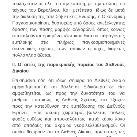
τουλάχιστον σε όλη του την έκταση, με την πτώση του
τείχους του Βερολίνου. Και, μετέπειτα, ιδίως δε μετά
την διάλυση της τότε Σοβιετικής Ένωσης, η Οικονομική
Παγκοσμιοποίηση, δυστυχώς υπό όρους ανεξέλεγκτης
δράσης των πάσης μορφής «Αγορών», όπως κοινώς
αποκαλούνται ορισμένοι ιδιωτικού δικαίου παράγοντες
εμπλοκής στις πλήρως παγκοσμιοποιημένες
οικονομικές σχέσεις, των οποίων η ισχύς διαρκώς
πολλαπλασιάζεται.
ΙΙ. Οι αιτίες της παρακμιακής πορείας του Διεθνούς
Δικαίου
Επισήμανα ήδη ότι ιδίως σήμερα το Διεθνές Δίκαιο
αμφισβητείται ή και βάλλεται. Ειδικότερα δε είτε
αμφισβητείται, ως προς την δυνατότητά του να
ρυθμίσει επαρκώς τις Διεθνείς Σχέσεις, κατ’ εξοχήν
προς την κατεύθυνση της εμπέδωσης της Διεθνούς
Ειρήνης. Είτε, ακόμη χειρότερα, βάλλεται, πολλές
φορές ευθέως και απροκαλύπτως, κατά κύριο λόγο
από οπαδούς του ακραίου νεοφιλελευθερισμού. Οι
οποίοι θεωρούν ότι το Διεθνές Δίκαιο, πρωτίστως ως