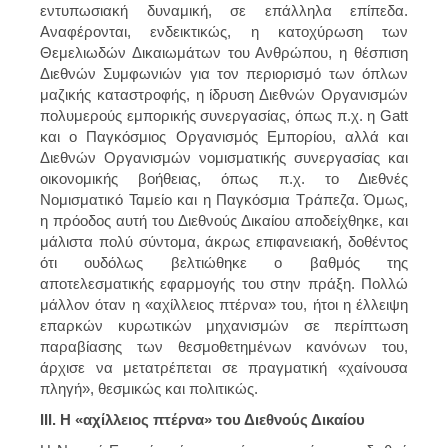
εντυπωσιακή δυναμική, σε επάλληλα επίπεδα.
Αναφέρονται, ενδεικτικώς, η κατοχύρωση των
Θεμελιωδών Δικαιωμάτων του Ανθρώπου, η θέσπιση
Διεθνών Συμφωνιών για τον περιορισμό των όπλων
μαζικής καταστροφής, η ίδρυση Διεθνών Οργανισμών
πολυμερούς εμπορικής συνεργασίας, όπως π.χ. η Gatt
και ο Παγκόσμιος Οργανισμός Εμπορίου, αλλά και
Διεθνών Οργανισμών νομισματικής συνεργασίας και
οικονομικής βοήθειας, όπως π.χ. το Διεθνές
Νομισματικό Ταμείο και η Παγκόσμια Τράπεζα. Όμως,
η πρόοδος αυτή του Διεθνούς Δικαίου αποδείχθηκε, και
μάλιστα πολύ σύντομα, άκρως επιφανειακή, δοθέντος
ότι ουδόλως βελτιώθηκε ο βαθμός της
αποτελεσματικής εφαρμογής του στην πράξη. Πολλώ
μάλλον όταν η «αχίλλειος πτέρνα» του, ήτοι η έλλειψη
επαρκών κυρωτικών μηχανισμών σε περίπτωση
παραβίασης των θεσμοθετημένων κανόνων του,
άρχισε να μετατρέπεται σε πραγματική «χαίνουσα
πληγή», θεσμικώς και πολιτικώς.
ΙΙΙ. Η «αχίλλειος πτέρνα» του Διεθνούς Δικαίου