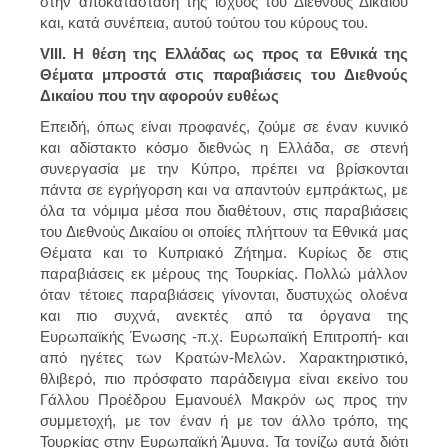
στην αποκατάσταση της ισχύος του Διεθνούς Δικαίου
και, κατά συνέπεια, αυτού τούτου του κύρους του.
VIII. H θέση της Ελλάδας ως προς τα Εθνικά της
Θέματα μπροστά στις παραβιάσεις του Διεθνούς
Δικαίου που την αφορούν ευθέως
Επειδή, όπως είναι προφανές, ζούμε σε έναν κυνικό
και αδίστακτο κόσμο διεθνώς η Ελλάδα, σε στενή
συνεργασία με την Κύπρο, πρέπει να βρίσκονται
πάντα σε εγρήγορση και να απαντούν εμπράκτως, με
όλα τα νόμιμα μέσα που διαθέτουν, στις παραβιάσεις
του Διεθνούς Δικαίου οι οποίες πλήττουν τα Εθνικά μας
Θέματα και το Κυπριακό Ζήτημα. Κυρίως δε στις
παραβιάσεις εκ μέρους της Τουρκίας. Πολλώ μάλλον
όταν τέτοιες παραβιάσεις γίνονται, δυστυχώς ολοένα
και πιο συχνά, ανεκτές από τα όργανα της
Ευρωπαϊκής Ένωσης -π.χ. Ευρωπαϊκή Επιτροπή- και
από ηγέτες των Κρατών-Μελών. Χαρακτηριστικό,
θλιβερό, πιο πρόσφατο παράδειγμα είναι εκείνο του
Γάλλου Προέδρου Εμανουέλ Μακρόν ως προς την
συμμετοχή, με τον έναν ή με τον άλλο τρόπο, της
Τουρκίας στην Ευρωπαϊκή Άμυνα. Τα τονίζω αυτά διότι