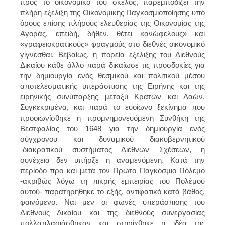
προς το οικονομικό του σκέλος, παρεμποδίζει την
πλήρη εξέλιξη της Οικονομικής Παγκοσμιοποίησης υπό
όρους επίσης πλήρους ελευθερίας της Οικονομίας της
Αγοράς, επειδή, δήθεν, θέτει «ανώφελους» και
«γραφειοκρατικούς» φραγμούς στο διεθνές οικονομικό
γίγνεσθαι. Βεβαίως, η πορεία εξέλιξης του Διεθνούς
Δικαίου κάθε άλλο παρά δικαίωσε τις προσδοκίες για
την δημιουργία ενός θεσμικού και πολιτικού μέσου
αποτελεσματικής υπεράσπισης της Ειρήνης και της
ειρηνικής συνύπαρξης μεταξύ Κρατών και Λαών.
Συγκεκριμένα, και παρά το ευοίωνο ξεκίνημα που
προοιωνίσθηκε η προμνημονευόμενη Συνθήκη της
Βεστφαλίας του 1648 για την δημιουργία ενός
σύγχρονου και δυναμικού διακυβερνητικού
-διακρατικού συστήματος Διεθνών Σχέσεων, η
συνέχεια δεν υπήρξε η αναμενόμενη. Κατά την
περίοδο προ και μετά τον Πρώτο Παγκόσμιο Πόλεμο
-ακριβώς λόγω τη πικρής εμπειρίας του Πολέμου
αυτού- παρατηρήθηκε το εξής, αντιφατικό κατά βάθος,
φαινόμενο. Ναι μεν οι φωνές υπεράσπισης του
Διεθνούς Δικαίου και της διεθνούς συνεργασίας
πολλαπλασιάσθηκαν και στηρίχθηκε η ιδέα της