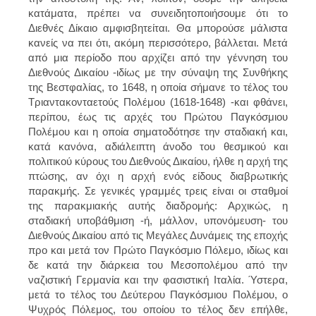
κατάματα, πρέπει να συνειδητοποιήσουμε ότι το
Διεθνές Δίκαιο αμφισβητείται. Θα μπορούσε μάλιστα
κανείς να πει ότι, ακόμη περισσότερο, βάλλεται. Μετά
από μια περίοδο που αρχίζει από την γέννηση του
Διεθνούς Δικαίου -ιδίως με την σύναψη της Συνθήκης
της Βεστφαλίας, το 1648, η οποία σήμανε το τέλος του
Τριαντακονταετούς Πολέμου (1618-1648) -και φθάνει,
περίπου, έως τις αρχές του Πρώτου Παγκόσμιου
Πολέμου και η οποία σηματοδότησε την σταδιακή και,
κατά κανόνα, αδιάλειπτη άνοδο του θεσμικού και
πολιτικού κύρους του Διεθνούς Δικαίου, ήλθε η αρχή της
πτώσης, αν όχι η αρχή ενός είδους διαβρωτικής
παρακμής. Σε γενικές γραμμές τρεις είναι οι σταθμοί
της παρακμιακής αυτής διαδρομής: Αρχικώς, η
σταδιακή υποβάθμιση -ή, μάλλον, υπονόμευση- του
Διεθνούς Δικαίου από τις Μεγάλες Δυνάμεις της εποχής
προ και μετά τον Πρώτο Παγκόσμιο Πόλεμο, ιδίως και
δε κατά την διάρκεια του Μεσοπολέμου από την
ναζιστική Γερμανία και την φασιστική Ιταλία. Ύστερα,
μετά το τέλος του Δεύτερου Παγκόσμιου Πολέμου, ο
Ψυχρός Πόλεμος, του οποίου το τέλος δεν επήλθε,