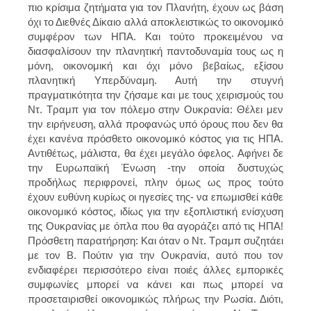
πιο κρίσιμα ζητήματα για τον Πλανήτη, έχουν ως βάση
όχι το Διεθνές Δίκαιο αλλά αποκλειστικώς το οικονομικό
συμφέρον των ΗΠΑ. Και τούτο προκειμένου να
διασφαλίσουν την πλανητική παντοδυναμία τους ως η
μόνη, οικονομική και όχι μόνο βεβαίως, εξίσου
πλανητική Υπερδύναμη. Αυτή την στυγνή
πραγματικότητα την ζήσαμε και με τους χειρισμούς του
Ντ. Τραμπ για τον πόλεμο στην Ουκρανία: Θέλει μεν
την ειρήνευση, αλλά προφανώς υπό όρους που δεν θα
έχει κανένα πρόσθετο οικονομικό κόστος για τις ΗΠΑ.
Αντιθέτως, μάλιστα, θα έχει μεγάλο όφελος. Αφήνει δε
την Ευρωπαϊκή Ένωση -την οποία δυστυχώς
προδήλως περιφρονεί, πλην όμως ως προς τούτο
έχουν ευθύνη κυρίως οι ηγεσίες της- να επωμισθεί κάθε
οικονομικό κόστος, ιδίως για την εξοπλιστική ενίσχυση
της Ουκρανίας με όπλα που θα αγοράζει από τις ΗΠΑ!
Πρόσθετη παρατήρηση: Και όταν ο Ντ. Τραμπ συζητάει
με τον Β. Πούτιν για την Ουκρανία, αυτό που τον
ενδιαφέρει περισσότερο είναι ποιές άλλες εμπορικές
συμφωνίες μπορεί να κάνει και πως μπορεί να
προσεταιρισθεί οικονομικώς πλήρως την Ρωσία. Διότι,