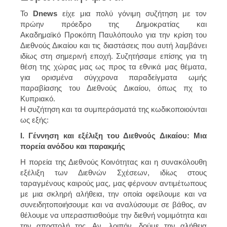
Το
Dnews
είχε μια πολύ γόνιμη συζήτηση με τον
πρώην πρόεδρο της Δημοκρατίας και
Ακαδημαϊκό Προκόπη Παυλόπουλο για την κρίση του
Διεθνούς Δικαίου και τις διαστάσεις που αυτή λαμβάνει
ιδίως στη σημερινή εποχή. Συζητήσαμε επίσης για τη
θέση της χώρας μας ως προς τα εθνικά μας θέματα,
για ορισμένα σύγχρονα παραδείγματα ωμής
παραβίασης του Διεθνούς Δικαίου, όπως πχ το
Κυπριακό.
Η συζήτηση και τα συμπεράσματά της κωδικοποιούνται
ως εξής:
Ι. Γέννηση και εξέλιξη του Διεθνούς Δικαίου: Μια
πορεία ανόδου και παρακμής
Η πορεία της Διεθνούς Κοινότητας και η συνακόλουθη
εξέλιξη των Διεθνών Σχέσεων, ιδίως στους
ταραγμένους καιρούς μας, μας φέρνουν αντιμέτωπους
με μια σκληρή αλήθεια, την οποία οφείλουμε και να
συνειδητοποιήσουμε και να αναλύσουμε σε βάθος, αν
θέλουμε να υπερασπισθούμε την διεθνή νομιμότητα και
την αποστολή της. Αν, λοιπόν, δούμε την αλήθεια