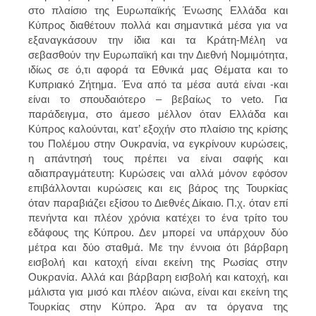
στο πλαίσιο της Ευρωπαϊκής Ένωσης Ελλάδα και
Κύπρος διαθέτουν πολλά και σημαντικά μέσα για να
εξαναγκάσουν την ίδια και τα Κράτη-Μέλη να
σεβασθούν την Ευρωπαϊκή και την Διεθνή Νομιμότητα,
ιδίως σε ό,τι αφορά τα Εθνικά μας Θέματα και το
Κυπριακό Ζήτημα. Ένα από τα μέσα αυτά είναι -και
είναι το σπουδαιότερο – βεβαίως το veto. Για
παράδειγμα, στο άμεσο μέλλον όταν Ελλάδα και
Κύπρος καλούνται, κατ’ εξοχήν στο πλαίσιο της κρίσης
του Πολέμου στην Ουκρανία, να εγκρίνουν κυρώσεις,
η απάντησή τους πρέπει να είναι σαφής και
αδιαπραγμάτευτη: Κυρώσεις ναι αλλά μόνον εφόσον
επιβάλλονται κυρώσεις και εις βάρος της Τουρκίας
όταν παραβιάζει εξίσου το Διεθνές Δίκαιο. Π.χ. όταν επί
πενήντα και πλέον χρόνια κατέχει το ένα τρίτο του
εδάφους της Κύπρου. Δεν μπορεί να υπάρχουν δύο
μέτρα και δύο σταθμά. Με την έννοια ότι βάρβαρη
εισβολή και κατοχή είναι εκείνη της Ρωσίας στην
Ουκρανία. Αλλά και βάρβαρη εισβολή και κατοχή, και
μάλιστα για μισό και πλέον αιώνα, είναι και εκείνη της
Τουρκίας στην Κύπρο. Άρα αν τα όργανα της