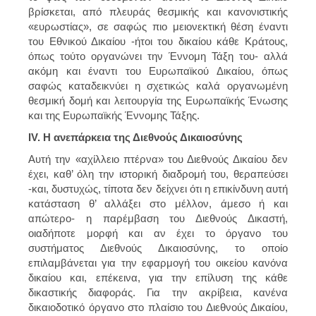
βρίσκεται, από πλευράς θεσμικής και κανονιστικής
«ευρωστίας», σε σαφώς πιο μειονεκτική θέση έναντι
του Εθνικού Δικαίου -ήτοι του δικαίου κάθε Κράτους,
όπως τούτο οργανώνει την Έννομη Τάξη του- αλλά
ακόμη και έναντι του Ευρωπαϊκού Δικαίου, όπως
σαφώς καταδεικνύει η σχετικώς καλά οργανωμένη
θεσμική δομή και λειτουργία της Ευρωπαϊκής Ένωσης
και της Ευρωπαϊκής Έννομης Τάξης.
IV. Η ανεπάρκεια της Διεθνούς Δικαιοσύνης
Αυτή την «αχίλλειο πτέρνα» του Διεθνούς Δικαίου δεν
έχει, καθ’ όλη την ιστορική διαδρομή του, θεραπεύσει
-και, δυστυχώς, τίποτα δεν δείχνει ότι η επικίνδυνη αυτή
κατάσταση θ’ αλλάξει στο μέλλον, άμεσο ή και
απώτερο- η παρέμβαση του Διεθνούς Δικαστή,
οιαδήποτε μορφή και αν έχει το όργανο του
συστήματος Διεθνούς Δικαιοσύνης, το οποίο
επιλαμβάνεται για την εφαρμογή του οικείου κανόνα
δικαίου και, επέκεινα, για την επίλυση της κάθε
δικαστικής διαφοράς. Για την ακρίβεια, κανένα
δικαιοδοτικό όργανο στο πλαίσιο του Διεθνούς Δικαίου,