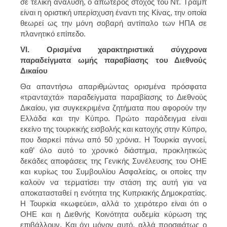
σε τελική ανάλυση, ο απώτερος στόχος του Ντ. Τραμπ
είναι η οριστική υπερίσχυση έναντι της Κίνας, την οποία
θεωρεί ως την μόνη σοβαρή αντίπαλο των ΗΠΑ σε
πλανητικό επίπεδο.
VI. Ορισμένα χαρακτηριστικά σύγχρονα
παραδείγματα ωμής παραβίασης του Διεθνούς
Δικαίου
Θα απαντήσω απαριθμώντας ορισμένα πρόσφατα
«τρανταχτά» παραδείγματα παραβίασης το Διεθνούς
Δικαίου, για συγκεκριμένα ζητήματα που αφορούν την
Ελλάδα και την Κύπρο. Πρώτο παράδειγμα είναι
εκείνο της τουρκικής εισβολής και κατοχής στην Κύπρο,
που διαρκεί πάνω από 50 χρόνια. Η Τουρκία αγνοεί,
καθ’ όλο αυτό το χρονικό διάστημα, προκλητικώς
δεκάδες αποφάσεις της Γενικής Συνέλευσης του ΟΗΕ
και κυρίως του Συμβουλίου Ασφαλείας, οι οποίες την
καλούν να τερματίσει την στάση της αυτή για να
αποκατασταθεί η ενότητα της Κυπριακής Δημοκρατίας.
Η Τουρκία «κωφεύει», αλλά το χειρότερο είναι ότι ο
ΟΗΕ και η Διεθνής Κοινότητα ουδεμία κύρωση της
επιβάλλουν. Και όχι μόνον αυτό, αλλά προσφάτως ο