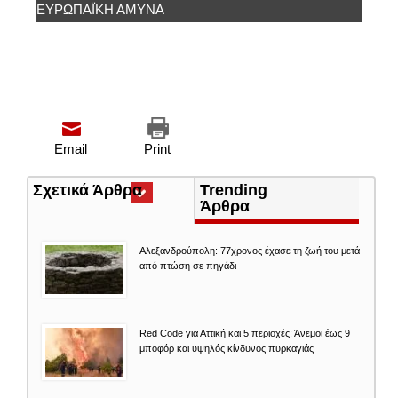
ΕΥΡΩΠΑΪΚΉ ΆΜΥΝΑ
Email
Print
Σχετικά Άρθρα
(ενεργή
Trending
καρτέλα)
Άρθρα
Αλεξανδρούπολη: 77χρονος έχασε τη ζωή του μετά
από πτώση σε πηγάδι
Red Code για Αττική και 5 περιοχές: Άνεμοι έως 9
μποφόρ και υψηλός κίνδυνος πυρκαγιάς