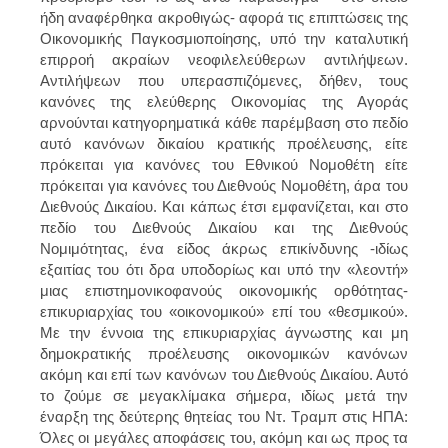
ήδη αναφέρθηκα ακροθιγώς- αφορά τις επιπτώσεις της
Οικονομικής Παγκοσμιοποίησης, υπό την καταλυτική
επιρροή ακραίων νεοφιλελεύθερων αντιλήψεων.
Αντιλήψεων που υπερασπιζόμενες, δήθεν, τους
κανόνες της ελεύθερης Οικονομίας της Αγοράς
αρνούνται κατηγορηματικά κάθε παρέμβαση στο πεδίο
αυτό κανόνων δικαίου κρατικής προέλευσης, είτε
πρόκειται για κανόνες του Εθνικού Νομοθέτη είτε
πρόκειται για κανόνες του Διεθνούς Νομοθέτη, άρα του
Διεθνούς Δικαίου. Και κάπως έτσι εμφανίζεται, και στο
πεδίο του Διεθνούς Δικαίου και της Διεθνούς
Νομιμότητας, ένα είδος άκρως επικίνδυνης -ιδίως
εξαιτίας του ότι δρα υποδορίως και υπό την «λεοντή»
μιας επιστημονικοφανούς οικονομικής ορθότητας-
επικυριαρχίας του «οικονομικού» επί του «θεσμικού».
Με την έννοια της επικυριαρχίας άγνωστης και μη
δημοκρατικής προέλευσης οικονομικών κανόνων
ακόμη και επί των κανόνων του Διεθνούς Δικαίου. Αυτό
το ζούμε σε μεγακλίμακα σήμερα, ιδίως μετά την
έναρξη της δεύτερης θητείας του Ντ. Τραμπ στις ΗΠΑ:
Όλες οι μεγάλες αποφάσεις του, ακόμη και ως προς τα