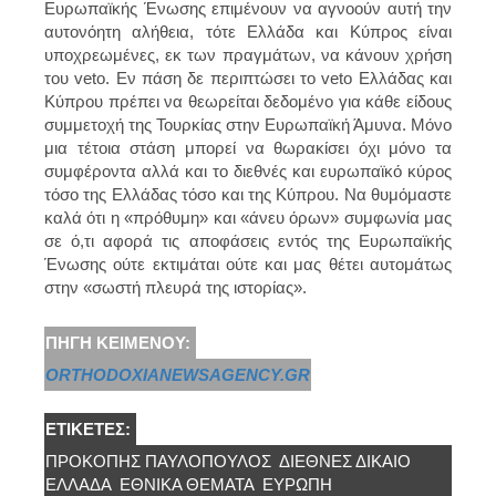
Ευρωπαϊκής Ένωσης επιμένουν να αγνοούν αυτή την
αυτονόητη αλήθεια, τότε Ελλάδα και Κύπρος είναι
υποχρεωμένες, εκ των πραγμάτων, να κάνουν χρήση
του veto. Εν πάση δε περιπτώσει το veto Ελλάδας και
Κύπρου πρέπει να θεωρείται δεδομένο για κάθε είδους
συμμετοχή της Τουρκίας στην Ευρωπαϊκή Άμυνα. Μόνο
μια τέτοια στάση μπορεί να θωρακίσει όχι μόνο τα
συμφέροντα αλλά και το διεθνές και ευρωπαϊκό κύρος
τόσο της Ελλάδας τόσο και της Κύπρου. Να θυμόμαστε
καλά ότι η «πρόθυμη» και «άνευ όρων» συμφωνία μας
σε ό,τι αφορά τις αποφάσεις εντός της Ευρωπαϊκής
Ένωσης ούτε εκτιμάται ούτε και μας θέτει αυτομάτως
στην «σωστή πλευρά της ιστορίας».
ΠΗΓΉ ΚΕΙΜΈΝΟΥ:
ORTHODOXIANEWSAGENCY.GR
ΕΤΙΚΈΤΕΣ:
ΠΡΟΚΌΠΗΣ ΠΑΥΛΌΠΟΥΛΟΣ
ΔΙΕΘΝΕΣ ΔΙΚΑΙΟ
ΕΛΛΆΔΑ
ΕΘΝΙΚΆ ΘΈΜΑΤΑ
ΕΥΡΏΠΗ