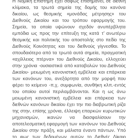
Η Νομική Επιστήμη έχει σαφώς επισημάνει, σε διεθνή
κλίμακα, τα τρωτά σημεία της δομής του κανόνα
δικαίου, ως θεσμικής «μονάδας μέτρησης» του
Διεθνούς Δικαίου και του τρόπου εφαρμογής του.
Σημεία, τα οποία υψώνουν σχεδόν ανυπέρβλητα
εμπόδια ως προς την επίτευξη της κατά τ’ ανωτέρω
θεσμικής και πολιτικής του αποστολής στο πεδίο της
Διεθνούς Κοινότητας και του διεθνούς γίγνεσθαι. Το
σπουδαιότερο από τα τρωτά αυτά σημεία, πραγματική
«αχίλλειος πτέρνα» του Διεθνούς Δικαίου, ελλοχεύει
στην χρόνια -ουσιαστικά από καταβολών του Διεθνούς
Δικαίου- μειωμένη κανονιστική εμβέλεια και επάρκεια
των κανόνων του, ανεξάρτητα από την μορφή που
φέρει το κείμενο -π.χ. συμφωνία, συνθήκη κλπ.-εντός
του οποίου αυτοί περιλαμβάνονται. Και η ως άνω
μειωμένη κανονιστική εμβέλεια και επάρκεια των
διεθνών κανόνων δικαίου έχει την πιο διαβρωτική ρίζα
της στην, επίσης χρόνια, έλλειψη επαρκών κυρωτικών
μηχανισμών, ικανών να διασφαλίσουν την
αποτελεσματική εφαρμογή των κανόνων του Διεθνούς
Δικαίου στην πράξη, και μάλιστα έναντι πάντων. Υπό
το φως των δεδομένων αυτών το Διεθνές Δίκαιο