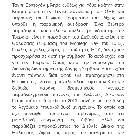
Ταγιπ Ερντογάν μίλησε ευθέως για «δύο κράτη» στην
Κύπρο μέσα στην Γενική Συνέλευση του ΟΗΕ και
παρόντος του Γενικού Γραμματέα του, δίχως να
υπάρξει η παραμικρή αντίδραση. Ένα δεύτερο
παράδειγμα -και πάλι εν πολλοίς με «δράστη» την
Τουρκία- είναι η παραβίαση του Διεθνούς Δικαίου της
Θάλασσας (Σύμβαση του Montego Bay του 1982).
Πολλές μεγάλες χώρες, με πρώτη τις ΗΠΑ, δεν έχουν
προσχωρήσει σε αυτή την σύμβαση. Το αυτό ισχύει και
για την Τουρκία. Όμως κατά την νομολογία του
Διεθνούς Δικαστηρίου της Χάγης η Σύμβαση αυτή ισχύει
έναντι πάντων, διότι αφού έχει προσχωρήσει στο
θεσμικό της πλαίσιο η μεγάλη πλειοψηφία των Κρατών
διεθνώς παράγει δεσμευτικούς «γενικώς
παραδεδεγμένους κανόνες του Διεθνούς Δικαίου».
Παρά ταύτα η Τουρκία, το 2019, συνήψε με την Λιβύη
το λεγόμενο «τουρκολιβυκό μνημόνιο». Το οποίο και
είχε συναφθεί προφανώς παρανόμως από μια
μεταβατική κυβέρνηση της Λιβύης, αλλά και
παραβιάζει απροκαλύπτως το Διεθνές Δίκαιο της
Θάλασσας. Αφού ως προς τον καθορισμό των