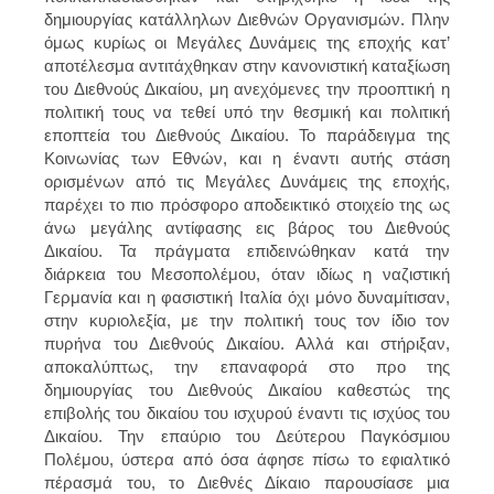
δημιουργίας κατάλληλων Διεθνών Οργανισμών. Πλην
όμως κυρίως οι Μεγάλες Δυνάμεις της εποχής κατ’
αποτέλεσμα αντιτάχθηκαν στην κανονιστική καταξίωση
του Διεθνούς Δικαίου, μη ανεχόμενες την προοπτική η
πολιτική τους να τεθεί υπό την θεσμική και πολιτική
εποπτεία του Διεθνούς Δικαίου. Το παράδειγμα της
Κοινωνίας των Εθνών, και η έναντι αυτής στάση
ορισμένων από τις Μεγάλες Δυνάμεις της εποχής,
παρέχει το πιο πρόσφορο αποδεικτικό στοιχείο της ως
άνω μεγάλης αντίφασης εις βάρος του Διεθνούς
Δικαίου. Τα πράγματα επιδεινώθηκαν κατά την
διάρκεια του Μεσοπολέμου, όταν ιδίως η ναζιστική
Γερμανία και η φασιστική Ιταλία όχι μόνο δυναμίτισαν,
στην κυριολεξία, με την πολιτική τους τον ίδιο τον
πυρήνα του Διεθνούς Δικαίου. Αλλά και στήριξαν,
αποκαλύπτως, την επαναφορά στο προ της
δημιουργίας του Διεθνούς Δικαίου καθεστώς της
επιβολής του δικαίου του ισχυρού έναντι τις ισχύος του
Δικαίου. Την επαύριο του Δεύτερου Παγκόσμιου
Πολέμου, ύστερα από όσα άφησε πίσω το εφιαλτικό
πέρασμά του, το Διεθνές Δίκαιο παρουσίασε μια