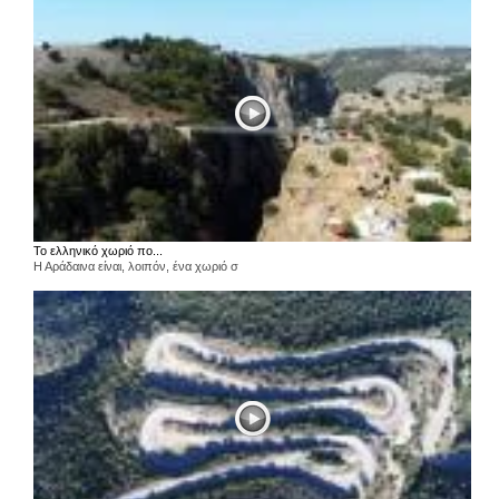
Το ελληνικό χωριό πο...
Η Αράδαινα είναι, λοιπόν, ένα χωριό σ