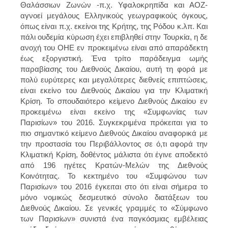
Θαλάσσιων Ζωνών -π.χ. Υφαλοκρηπίδα και ΑΟΖ-
αγνοεί μεγάλους Ελληνικούς γεωγραφικούς όγκους,
όπως είναι π.χ. εκείνοι της Κρήτης, της Ρόδου κ.λπ. Και
πάλι ουδεμία κύρωση έχει επιβληθεί στην Τουρκία, η δε
ανοχή του ΟΗΕ εν προκειμένω είναι από απαράδεκτη
έως εξοργιστική. Ένα τρίτο παράδειγμα ωμής
παραβίασης του Διεθνούς Δικαίου, αυτή τη φορά με
πολύ ευρύτερες και μεγαλύτερες διεθνείς επιπτώσεις,
είναι εκείνο του Διεθνούς Δικαίου για την Κλιματική
Κρίση. Το σπουδαιότερο κείμενο Διεθνούς Δικαίου εν
προκειμένω είναι εκείνο της «Συμφωνίας των
Παρισίων» του 2016. Συγκεκριμένα πρόκειται για το
πιο σημαντικό κείμενο Διεθνούς Δικαίου αναφορικά με
την προστασία του Περιβάλλοντος σε ό,τι αφορά την
Κλιματική Κρίση, δοθέντος μάλιστα ότι έγινε αποδεκτό
από 196 ηγέτες Κρατών-Μελών της Διεθνούς
Κοινότητας. Το κεκτημένο του «Συμφώνου των
Παρισίων» του 2016 έγκειται στο ότι είναι σήμερα το
μόνο νομικώς δεσμευτικό σύνολο διατάξεων του
Διεθνούς Δικαίου. Σε γενικές γραμμές το «Σύμφωνο
των Παρισίων» συνιστά ένα παγκόσμιας εμβέλειας