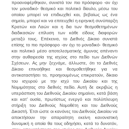
προαναφέρθηκαν, συνιστά τον πιο πρόσφορο -αν όχι
τον μοναδικό- θεσμικό και πολιτικό δίαυλο, μέσω του
οποίου μπορεί να επιδιωχθεί και, βεβαίως ως ένα
σημείο, μπορεί και να επιτευχθεί η ειρηνική συνύπαρξη
Κρατών και Λαών και η δια των θεσμοθετημένων
διαδικασιών επίλυση των κάθε είδους διαφορών
μεταξύ τους. Επέκεινα, το Διεθνές Δίκαιο συνιστά
επίσης το πιο πρόσφορο -αν όχι το μοναδικό- θεσμικό
και πολιτικό μέσο αποτελεσματικής άμυνας απέναντι
στην αυθαιρεσία της ισχύος στο πεδίο των Διεθνών
Σχέσεων. Ας μην ξεχνάμε, άλλωστε, ότι το Διεθνές
Δίκαιο επινοήθηκε και θεσμοθετήθηκε για να
αντικαταστήσει το, προηγουμένως επικρατούν, δίκαιο
του ισχυρού με την ισχύ του Δικαίου και της
Νομιμότητας στο διεθνές πεδίο. Αυτή δε ακριβώς η
υπεράσπιση του Διεθνούς Δικαίου σημαίνει, κατά βάση
και κατ’ ουσία, πρωτίστως ενεργό και πολύπλευρη
στήριξη του Διεθνούς Νομοθέτη και του Διεθνούς
Δικαστή. Έτσι ώστε οι κανόνες του Διεθνούς Δικαίου να
αποκτήσουν την απαραίτητη εκείνη κανονιστική
δυναμική η οποία θα τους οδηγήσει, κατά το δυνατόν,