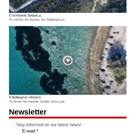
Ο ελληνικός δρόμος μ...
Οι ντόπιοι την ξέρουν την διαδρομή κα
Η βυθισμένη «Ατλαντί...
Το drone του haanity πέταξε πάνω μια
Newsletter
Stay informed on our latest news!
E-mail
*