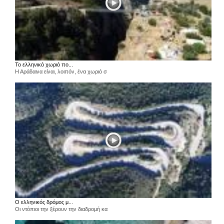
Το ελληνικό χωριό πο...
Η Αράδαινα είναι, λοιπόν, ένα χωριό σ
Ο ελληνικός δρόμος μ...
Οι ντόπιοι την ξέρουν την διαδρομή κα