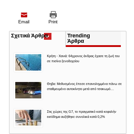
Email
Print
Σχετικά Άρθρα
(ενεργή
Trending
καρτέλα)
Άρθρα
Κρήτη - Χανιά: 64χρονος άνδρας έχασε τη ζωή του
σε πισίνα ξενοδοχείου
Θηβα: Μεθυσμένος έπεσε επανειλημμένα πάνω σε
σταθμευμένο αυτοκίνητο μετά από τσακωμό....
Στις χώρες της G7, το πραγματικό κατά κεφαλήν
εισόδημα αυξήθηκε συνολικά κατά 0,2%