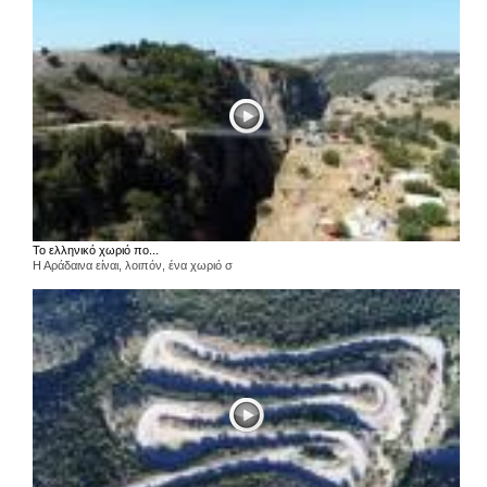
Το ελληνικό χωριό πο...
Η Αράδαινα είναι, λοιπόν, ένα χωριό σ