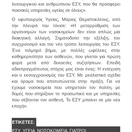
λειτουργικού και ανθρώπινου ΕΣΥ, που θα προσφέρει
ποιοτικές υπηρεσίες υγείας σε όλους».
Ο υφυπουργός Υγείας, Μάριος Θεμιστοκλέους, από
την πλευρά του τόνισε: «Η μεταρρύθμιση των
οργανισμών των νοσοκομείων δεν είναι απλώς μία
διοικητική αλλαγή. Σηματοδοτεί την εξέλιξη, τον
συγχρονισμό και τον νέο τρόπο λειτουργίας του ΕΣΥ.
Ένα τολμηρό βήμα, με πολλές ωφέλειες στην
καθημερινότητα των ασθενών, που γίνεται για πρώτη
φορά μετά από δεκαετίες συζητήσεων. Επειδή
αδιαπραγμάτευτος στόχος μας είναι ένας: Η ενίσχυση
και ο εκσυγχρονισμός του ΕΣΥ. Με ρεαλιστικό σχέδιο
και όραμα που αποτυπώνεται στην πράξη. Για να
έχουμε νοσοκομεία που υπηρετούν τον πολίτη, με
δομές που στηρίζουν το προσωπικό και με υπηρεσίες
που σέβονται τον ασθενή. Το ΕΣΥ μπαίνει σε μία νέα
εποχή».
ΕΤΙΚΈΤΕΣ:
ΕΣΥ
ΥΓΕΊΑ
ΝΟΣΟΚΟΜΕΊΑ
ΓΙΑΤΡΟΊ