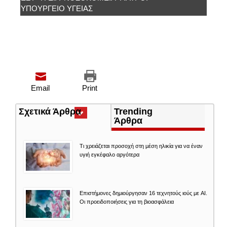
ΥΠΟΥΡΓΕΊΟ ΥΓΕΊΑΣ
Email
Print
Σχετικά Άρθρα
(ενεργή
Trending
καρτέλα)
Άρθρα
Τι χρειάζεται προσοχή στη μέση ηλικία για να έναν
υγιή εγκέφαλο αργότερα
Επιστήμονες δημιούργησαν 16 τεχνητούς ιούς με AI.
Οι προειδοποιήσεις για τη βιοασφάλεια