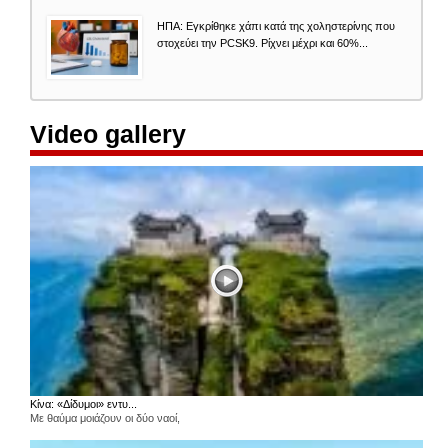
ΗΠΑ: Εγκρίθηκε χάπι κατά της χοληστερίνης που
στοχεύει την PCSK9. Ρίχνει μέχρι και 60%...
Video gallery
Κίνα: «Δίδυμοι» εντυ...
Με θαύμα μοιάζουν οι δύο ναοί,