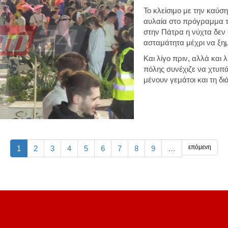
Το κλείσιμο με την καύσ
αυλαία στο πρόγραμμα 
στην Πάτρα η νύχτα δεν 
ασταμάτητα μέχρι να ξη
Και λίγο πριν, αλλά και 
πόλης συνέχιζε να χτυπά
μένουν γεμάτοι και τη δ
επόμενη
1
2
3
4
5
6
7
8
9
…