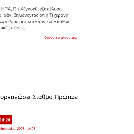
 ΗΠΑ, Πιτ Χέγκσεθ, εξαπέλυσε
 Ιράν, δηλώνοντας ότι η Τεχεράνη
 «απελπισίας» και «πανικού» καθώς
ικές πιέσεις.
για
διαβάστε περισσότερα
αμερικανός
υπαμ:
το
ιράν
είναι
απελπισμένο
και
πυροβολεί
σχολεία
και
νοσοκομεία.
θα
καταστρέψουμε
ς οργανώσει Σταθμό Πρώτων
την
αμυντική
του
βιομηχανία
 14:24
βρουαρίου, 2026 - 14:27