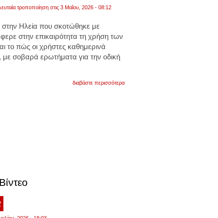
λευταία τροποποίηση στις 3 Μαΐου, 2026 - 08:12
 στην Ηλεία που σκοτώθηκε με
 έφερε στην επικαιρότητα τη χρήση των
ι το πώς οι χρήστες καθημερινά
, με σοβαρά ερωτήματα για την οδική
για
διαβάστε περισσότερα
στα
μέσα
κοινωνικής
δικτύωσης,
χρήστες
μοιράζονται
«οδηγίες»
για
την
παράνομη
τροποποίηση
των
πατινιών
Βίντεο
ώστε
να
αυξήσουν
2
την
ισχύ
ριλίου, 2026 - 18:03