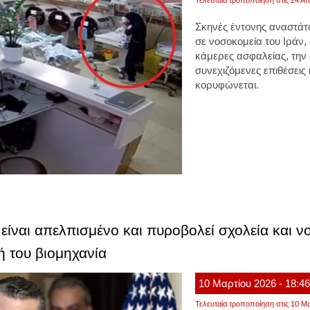
Σκηνές έντονης αναστάτ
σε νοσοκομεία του Ιράν
κάμερες ασφαλείας, την
συνεχιζόμενες επιθέσεις
κορυφώνεται.
είναι απελπισμένο και πυροβολεί σχολεία και ν
ή του βιομηχανία
10
Μαρτίου
2026
- 18:4
Τελευταία τροποποίηση στις 10 Μα