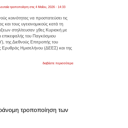
δήμοι
λευταία τροποποίηση στις 4 Μαΐου, 2026 - 14:33
«φουσκώνουν»
το
λογαριασμό
νούς κοινότητας
να
προστατεύσει τις
ας και τους υγειονομικούς
κατά τη
άξεων
στηλίτευσαν χθες Κυριακή με
ι επικεφαλής του Παγκόσμιου
), της Διεθνούς Επιτροπής του
ς Ερυθράς Ημισελήνου (ΔΕΕΣ) και της
για
διαβάστε περισσότερα
οι
διεθνείς
οργανισμοί
προειδοποιούν
για
επιθέσεις
σε
νοσοκομεία
και
υγειονομικούς
παράνομη τροποποίηση των
κατά
τη
διάρκεια
ένοπλων
συρράξεων