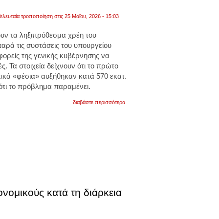
ελευταία τροποποίηση στις 25 Μαΐου, 2026 - 15:03
υν τα ληξιπρόθεσμα χρέη του
παρά τις συστάσεις του υπουργείου
φορείς της γενικής κυβέρνησης να
ς. Τα στοιχεία δείχνουν ότι το πρώτο
τικά «φέσια» αυξήθηκαν κατά 570 εκατ.
ότι το πρόβλημα παραμένει.
για
διαβάστε περισσότερα
τα
χρέη
του
δημοσίου
προς
τους
ιδιώτες
αγγίζουν
τα
3,9
δισ.
ευρώ.
ονομικούς κατά τη διάρκεια
νοσοκομεία,
ασφαλιστικά
ταμεία
και