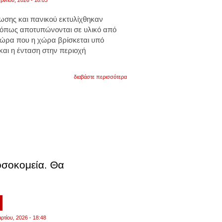
τους
ωσης και πανικού εκτυλίχθηκαν
, όπως αποτυπώνονται σε υλικό από
 ώρα που η χώρα βρίσκεται υπό
 και η ένταση στην περιοχή
για
διαβάστε περισσότερα
ιράν:
νοσηλεύτρια
σε
νοσοκομείο
σώζει
νεογέννητα
την
ώρα
της
επίθεσης.
βίντεο
οσοκομεία. Θα
6
ρτίου, 2026 - 18:48