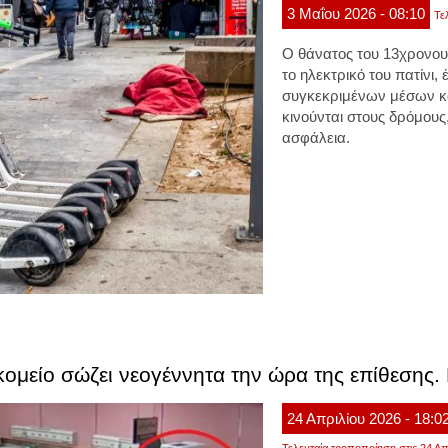
3
Μαΐου
2026
- 08:10
Τε
Ο θάνατος του 13χρονου
το ηλεκτρικό του πατίνι,
συγκεκριμένων μέσων κα
κινούνται στους δρόμους
ασφάλεια.
ομείο σώζει νεογέννητα την ώρα της επίθεσης. 
24
Απριλίου
2026
- 18:0
Τελευταία τροποποίηση στις 24 Απ