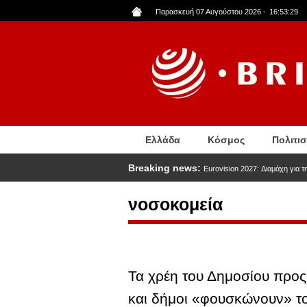
Παράκαμψη
Παρασκευή 07 Αυγούστου 2026
-
16:53:30
προς
το
κυρίως
περιεχόμενο
Ελλάδα
Κόσμος
Πολιτι
Breaking news:
Eurovision 2027: Διαμάχη για 
νοσοκομεία
Τα χρέη του Δημοσίου προς 
και δήμοι «φουσκώνουν» τ