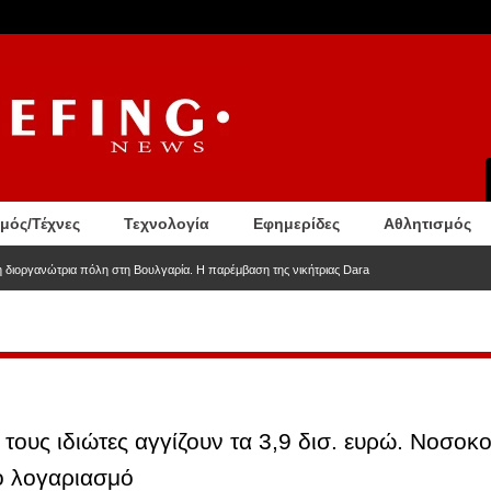
σμός/Τέχνες
Τεχνολογία
Εφημερίδες
Αθλητισμός
τη διοργανώτρια πόλη στη Βουλγαρία. Η παρέμβαση της νικήτριας Dara
τους ιδιώτες αγγίζουν τα 3,9 δισ. ευρώ. Νοσοκο
ο λογαριασμό