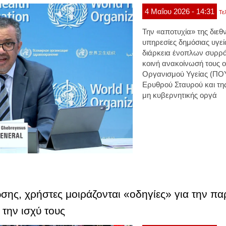
4
Μαΐου
2026
- 14:31
Τε
Την
«αποτυχία» της διεθ
υπηρεσίες δημόσιας υγεί
διάρκεια
ένοπλων συρρ
κοινή ανακοίνωσή τους
ο
Οργανισμού Υγείας (ΠΟΥ
Ερυθρού Σταυρού και τη
μη κυβερνητικής οργά
ωσης, χρήστες μοιράζονται «οδηγίες» για την 
την ισχύ τους