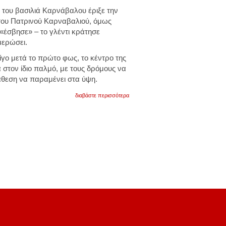
η του βασιλιά Καρνάβαλου έριξε την
του Πατρινού Καρναβαλιού, όμως
«έσβησε» – το γλέντι κράτησε
μερώσει.
λίγο μετά το πρώτο φως, το κέντρο της
 στον ίδιο παλμό, με τους δρόμους να
ιάθεση να παραμένει στα ύψη.
για
διαβάστε περισσότερα
o
ελληνικός
ερυθρός
σταυρός
βρισκόταν
σε
αυξημένη
επιφυλακή,
έχοντας
οργανώσει
σταθμό
πρώτων
βοηθειών