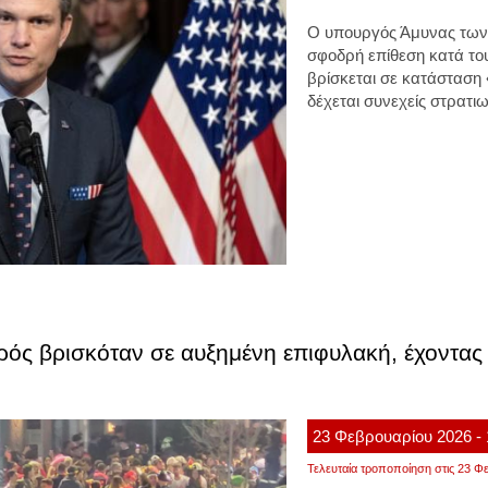
Ο υπουργός Άμυνας των
σφοδρή επίθεση κατά του
βρίσκεται σε κατάσταση
δέχεται συνεχείς στρατιωτ
ρός βρισκόταν σε αυξημένη επιφυλακή, έχοντα
23
Φεβρουαρίου
2026
-
Τελευταία τροποποίηση στις 23 Φε