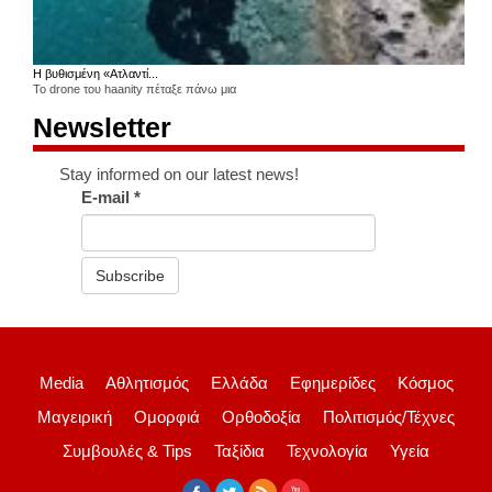
Η βυθισμένη «Ατλαντί...
Το drone του haanity πέταξε πάνω μια
Newsletter
Stay informed on our latest news!
E-mail
*
Subscribe
Media
Αθλητισμός
Ελλάδα
Εφημερίδες
Κόσμος
Μαγειρική
Ομορφιά
Ορθοδοξία
Πολιτισμός/Τέχνες
Συμβουλές & Tips
Ταξίδια
Τεχνολογία
Υγεία