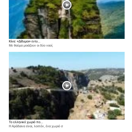
Κίνα: «Δίδυμοι» εντυ...
Με θαύμα μοιάζουν οι δύο ναοί,
Το ελληνικό χωριό πο...
Η Αράδαινα είναι, λοιπόν, ένα χωριό σ