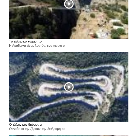
Το ελληνικό χωριό πο...
Η Αράδαινα είναι, λοιπόν, ένα χωριό σ
Ο ελληνικός δρόμος μ...
Οι ντόπιοι την ξέρουν την διαδρομή κα