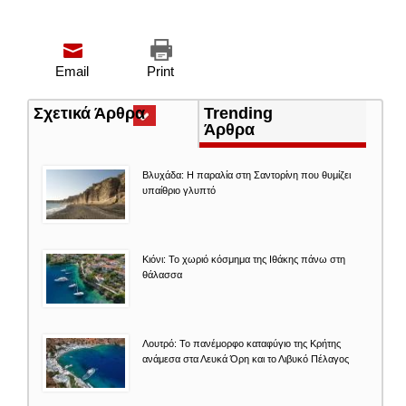
Email
Print
Σχετικά Άρθρα
(ενεργή
Trending
καρτέλα)
Άρθρα
Βλυχάδα: Η παραλία στη Σαντορίνη που θυμίζει
υπαίθριο γλυπτό
Κιόνι: Το χωριό κόσμημα της Ιθάκης πάνω στη
θάλασσα
Λουτρό: Το πανέμορφο καταφύγιο της Κρήτης
ανάμεσα στα Λευκά Όρη και το Λιβυκό Πέλαγος