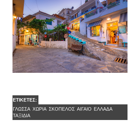
ΕΤΙΚΈΤΕΣ:
ΓΛΩΣΣΑ
ΧΩΡΙΆ
ΣΚΌΠΕΛΟΣ
ΑΙΓΑΊΟ
ΕΛΛΆΔΑ
ΤΑΞΙΔΙΑ