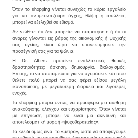
Όταν το shopping γίνεται συνεχώς το κύριο εργαλείο
για να αντιμετωπίζουμε άγχος, θλίψη ή απώλεια,
μπορεί να εξελιχθεί σε εθισμό.
Αν νιώθετε ότι δεν μπορείτε να σταματήσετε ή ότι οι
αγορές γίνονται εις βάρος της οικονομικής ή ψυχικής
σας υγείας, είναι ώρα να επανεκτιμήσετε την
προσέγγισή σας για τα ψώνια.
Η Dr. Albers προτείνει εναλλακτικές θετικές
δραστηριότητες: άσκηση, δημιουργία, διαλογισμός.
Επίσης, το να αποταμιεύετε για να αγοράσετε κάτι που
θέλετε πολύ μπορεί να σας φέρει εξίσου μεγάλη
ικανοποίηση, με μεγαλύτερη διάρκεια και λιγότερες
ενοχές.
Το shopping μπορεί όντως να προσφέρει μια αίσθηση
ανακούφισης, ελέγχου και ευχαρίστησης. Όταν γίνεται
με επίγνωση, μπορεί να είναι μια ακίνδυνη και
αποτελεσματική μορφή «ψυχοθεραπείας».
Το κλειδί όμως είναι το «μέτρο», ώστε να αποφύγουμε
τον εθισμό και τις «παγίδες», έχοντας πάντα στο μυαλό