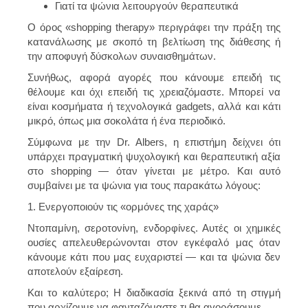
Γιατί τα ψώνια λειτουργούν θεραπευτικά
Ο όρος «shopping therapy» περιγράφει την πράξη της
κατανάλωσης με σκοπό τη βελτίωση της διάθεσης ή
την αποφυγή δύσκολων συναισθημάτων.
Συνήθως, αφορά αγορές που κάνουμε επειδή τις
θέλουμε και όχι επειδή τις χρειαζόμαστε. Μπορεί να
είναι κοσμήματα ή τεχνολογικά gadgets, αλλά και κάτι
μικρό, όπως μια σοκολάτα ή ένα περιοδικό.
Σύμφωνα με την Dr. Albers, η επιστήμη δείχνει ότι
υπάρχει πραγματική ψυχολογική και θεραπευτική αξία
στο shopping — όταν γίνεται με μέτρο. Και αυτό
συμβαίνει με τα ψώνια για τους παρακάτω λόγους:
1. Ενεργοποιούν τις «ορμόνες της χαράς»
Ντοπαμίνη, σεροτονίνη, ενδορφίνες. Αυτές οι χημικές
ουσίες απελευθερώνονται στον εγκέφαλό μας όταν
κάνουμε κάτι που μας ευχαριστεί — και τα ψώνια δεν
αποτελούν εξαίρεση.
Και το καλύτερο; Η διαδικασία ξεκινά από τη στιγμή
που αρχίζουμε να φανταζόμαστε τι θα αγοράσουμε.