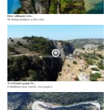
Κίνα: «Δίδυμοι» εντυ...
Με θαύμα μοιάζουν οι δύο ναοί,
Το ελληνικό χωριό πο...
Η Αράδαινα είναι, λοιπόν, ένα χωριό σ