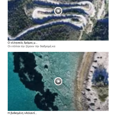
Ο ελληνικός δρόμος μ...
Οι ντόπιοι την ξέρουν την διαδρομή κα
Η βυθισμένη «Ατλαντί...