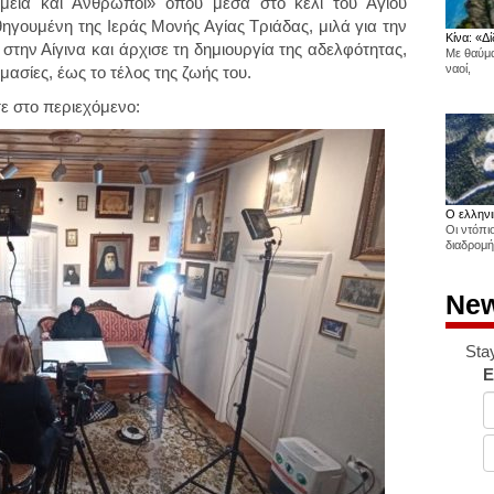
μεία και Άνθρωποι» όπου μέσα στο κελί του Αγίου
ηγουμένη της Ιεράς Μονής Αγίας Τριάδας, μιλά για την
Κίνα: «Δί
στην Αίγινα και άρχισε τη δημιουργία της αδελφότητας,
Με θαύμα
ναοί,
ασίες, έως το τέλος της ζωής του.
τε στο περιεχόμενο:
Ο ελληνι
Οι ντόπι
διαδρομή
New
Sta
E