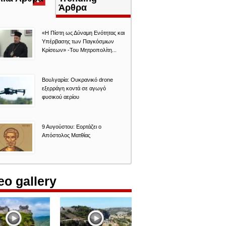
καρτέλα)
Άρθρα
«Η Πίστη ως Δύναμη Ενότητας και
Υπέρβασης των Παγκόσμιων
Κρίσεων» -Του Μητροπολίτη...
Βουλγαρία: Ουκρανικό drone
εξερράγη κοντά σε αγωγό
φυσικού αερίου
9 Αυγούστου: Εορτάζει ο
Απόστολος Ματθίας
eo gallery