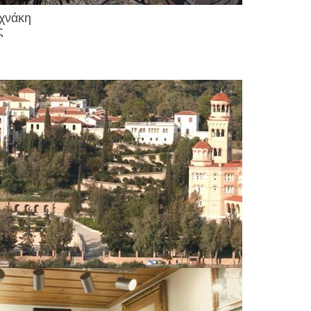
αχνάκη
ς