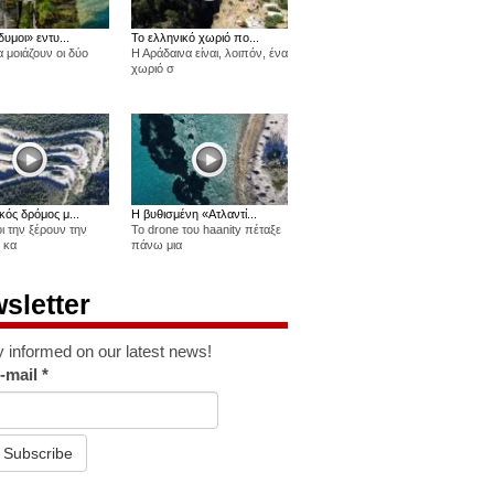
δυμοι» εντυ...
Το ελληνικό χωριό πο...
 μοιάζουν οι δύο
Η Αράδαινα είναι, λοιπόν, ένα
χωριό σ
κός δρόμος μ...
Η βυθισμένη «Ατλαντί...
οι την ξέρουν την
Το drone του haanity πέταξε
 κα
πάνω μια
sletter
y informed on our latest news!
-mail
*
Subscribe