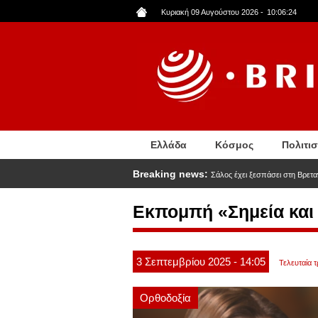
Παράκαμψη
Κυριακή 09 Αυγούστου 2026
-
10:06:26
προς
το
κυρίως
περιεχόμενο
Ελλάδα
Κόσμος
Πολιτι
Breaking news:
Σάλος έχει ξεσπάσει στη Βρετα
Εκπομπή «Σημεία και 
3
Σεπτεμβρίου
2025
- 14:05
Τελευταία 
Ορθοδοξία