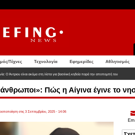
σμός/Τέχνες
Τεχνολογία
Εφημερίδες
Αθλητισμός
νία: Ο Άντριου είναι ακόμα στη λίστα για βασιλική κηδεία παρά την αποπομπή του
άνθρωποι»: Πώς η Αίγινα έγινε το νησ
τροποποίηση στις 3 Σεπτεμβρίου, 2025 - 14:06
Ema
Σχε