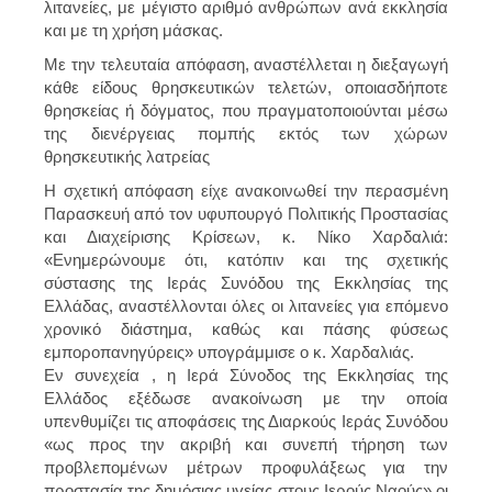
λιτανείες, με μέγιστο αριθμό ανθρώπων ανά εκκλησία
και με τη χρήση μάσκας.
Με την τελευταία απόφαση, αναστέλλεται η διεξαγωγή
κάθε είδους θρησκευτικών τελετών, οποιασδήποτε
θρησκείας ή δόγματος, που πραγματοποιούνται μέσω
της διενέργειας πομπής εκτός των χώρων
θρησκευτικής λατρείας
Η σχετική απόφαση είχε ανακοινωθεί την περασμένη
Παρασκευή από τον υφυπουργό Πολιτικής Προστασίας
και Διαχείρισης Κρίσεων, κ. Νίκο Χαρδαλιά:
«Ενημερώνουμε ότι, κατόπιν και της σχετικής
σύστασης της Ιεράς Συνόδου της Εκκλησίας της
Ελλάδας, αναστέλλονται όλες οι λιτανείες για επόμενο
χρονικό διάστημα, καθώς και πάσης φύσεως
εμποροπανηγύρεις» υπογράμμισε ο κ. Χαρδαλιάς.
Εν συνεχεία , η Ιερά Σύνοδος της Εκκλησίας της
Ελλάδος εξέδωσε ανακοίνωση με την οποία
υπενθυμίζει τις αποφάσεις της Διαρκούς Ιεράς Συνόδου
«ως προς την ακριβή και συνεπή τήρηση των
προβλεπομένων μέτρων προφυλάξεως για την
προστασία της δημόσιας υγείας στους Ιερούς Ναούς» οι