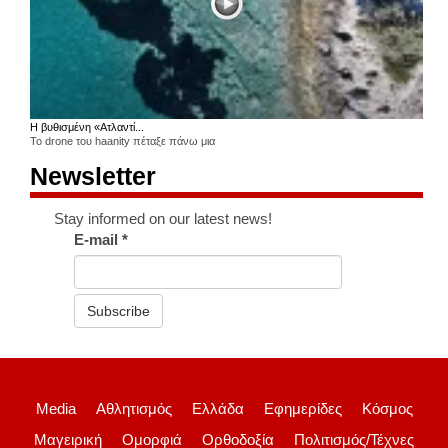
Η βυθισμένη «Ατλαντί...
Το drone του haanity πέταξε πάνω μια
Newsletter
Stay informed on our latest news!
E-mail
*
Subscribe
Media
Αθλητισμός
Ελλάδα
Εφημερίδες
Κόσμος
Μαγειρική
Ομορφιά
Ορθοδοξία
Πολιτισμός/Τέχνες