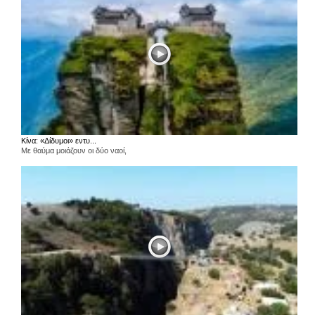
Κίνα: «Δίδυμοι» εντυ...
Με θαύμα μοιάζουν οι δύο ναοί,