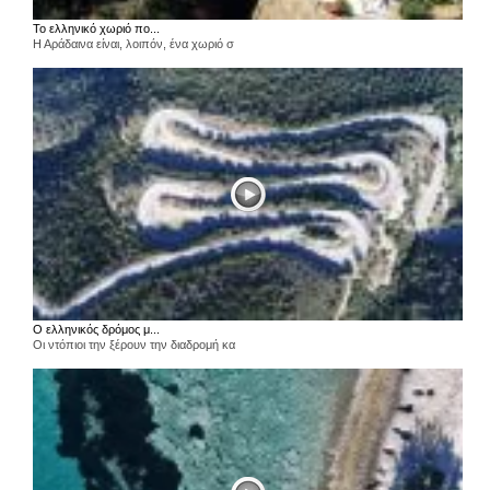
Το ελληνικό χωριό πο...
Η Αράδαινα είναι, λοιπόν, ένα χωριό σ
Ο ελληνικός δρόμος μ...
Οι ντόπιοι την ξέρουν την διαδρομή κα