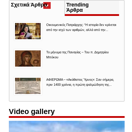
Σχετικά Άρθρα
(ενεργή
Trending
καρτέλα)
Άρθρα
Οικουμενικός Πατριάρχης: “Η ιστορία δεν κρίνεται
από την ισχύ των αριθμών, αλλά από την...
Το μήνυμα της Παναγίας – Του π. Δημητρίου
Μπόκου
ΑΦΙΕΡΩΜΑ – «Ακάθιστος Ύμνος»: Σαν σήμερα,
πριν 1400 χρόνια, η πρώτη ψαλμώδηση της...
Video gallery