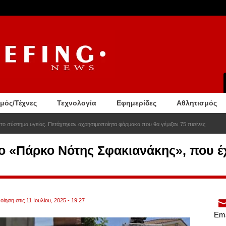
σμός/Τέχνες
Τεχνολογία
Εφημερίδες
Αθλητισμός
στο σύστημα υγείας. Πετάχτηκαν αχρησιμοποίητα φάρμακα που θα γέμιζαν 75 πισίνες
ο «Πάρκο Νότης Σφακιανάκης», που έχε
ίηση στις 11 Ιουλίου, 2025 - 19:27
Ema