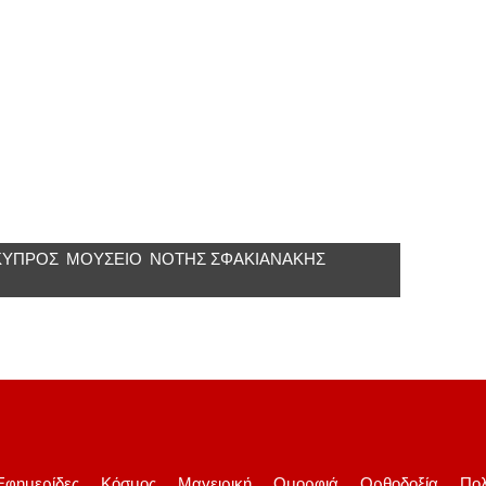
ΚΎΠΡΟΣ
ΜΟΥΣΕΊΟ
ΝΌΤΗΣ ΣΦΑΚΙΑΝΆΚΗΣ
Εφημερίδες
Κόσμος
Μαγειρική
Ομορφιά
Ορθοδοξία
Πολ