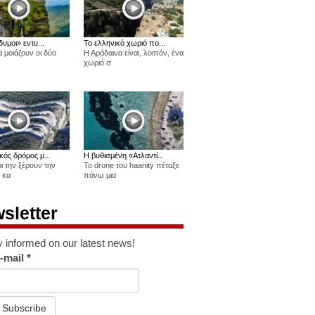
δυμοι» εντυ...
Το ελληνικό χωριό πο...
 μοιάζουν οι δύο
Η Αράδαινα είναι, λοιπόν, ένα
χωριό σ
κός δρόμος μ...
Η βυθισμένη «Ατλαντί...
οι την ξέρουν την
Το drone του haanity πέταξε
 κα
πάνω μια
sletter
y informed on our latest news!
-mail
*
Subscribe