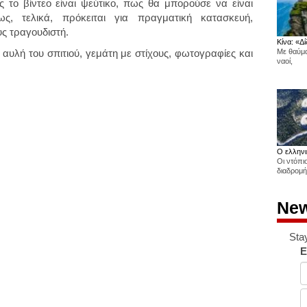
 το βίντεο είναι ψεύτικο, πως θα μπορούσε να είναι
ς, τελικά, πρόκειται για πραγματική κατασκευή,
ς τραγουδιστή.
Κίνα: «Δί
 αυλή του σπιτιού, γεμάτη με στίχους, φωτογραφίες και
Με θαύμα
ναοί,
Ο ελληνι
Οι ντόπι
διαδρομή
New
Sta
E