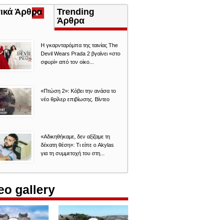
τικά Άρθρα
(ενεργή
Trending
καρτέλα)
Άρθρα
Η γκαρνταρόμπα της ταινίας The
Devil Wears Prada 2 βγαίνει «στο
σφυρί» από τον οίκο...
«Πτώση 2»: Κόβει την ανάσα το
νέο θρίλερ επιβίωσης. Βίντεο
«Aδικηθήκαμε, δεν αξίζαμε τη
δέκατη θέση»: Τι είπε ο Akylas
για τη συμμετοχή του στη...
eo gallery