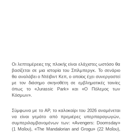
Οι λεπτομέρειες της πλοκής είναι ελάχιστες ωστόσο θα
βασίζεται σε μια ιστορία του Σπίλμπεργκ. Το σενάριο
θα αναλάβει ο Ντέιβιντ Κεπ, ο οποίος έχει συνεργαστεί
με τον διάσημο σκηνοθέτη σε εμβληματικές ταινίες
όπως το «Jurassic Park» και «Ο Πόλεμος των
Κόσμων».
Σύμφωνα με το AP, το καλοκαίρι του 2026 αναμένεται
να είναι γεμάτο από πρεμιέρες υπερπαραγωγών,
συμπεριλαμβανομένων των: «Avengers: Doomsday»
(1 Μαΐου), «The Mandalorian and Grogu» (22 Μαΐου),