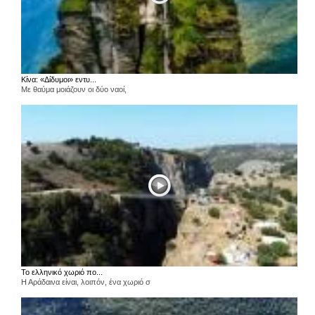
Κίνα: «Δίδυμοι» εντυ...
Με θαύμα μοιάζουν οι δύο ναοί,
Το ελληνικό χωριό πο...
Η Αράδαινα είναι, λοιπόν, ένα χωριό σ