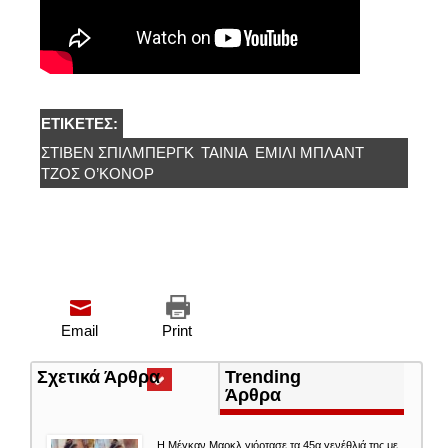
ΕΤΙΚΈΤΕΣ:
ΣΤΊΒΕΝ ΣΠΊΛΜΠΕΡΓΚ
ΤΑΙΝΙΑ
ΈΜΙΛΙ ΜΠΛΑΝΤ
ΤΖΟΣ Ο’ΚΌΝΟΡ
Email
Print
Σχετικά Άρθρα
(ενεργή
Trending
καρτέλα)
Άρθρα
Η Μέγκαν Μαρκλ γιόρτασε τα 45α γενέθλιά της με