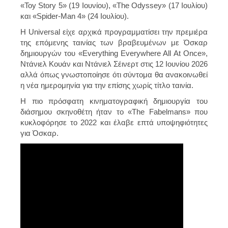
«Toy Story 5» (19 Ιουνίου), «The Odyssey» (17 Ιουλίου)
και «Spider-Man 4» (24 Ιουλίου).
Η Universal είχε αρχικά προγραμματίσει την πρεμιέρα
της επόμενης ταινίας των βραβευμένων με Όσκαρ
δημιουργών του «Everything Everywhere All At Once»,
Ντάνιελ Κουάν και Ντάνιελ Σέινερτ στις 12 Ιουνίου 2026
αλλά όπως γνωστοποίησε ότι σύντομα θα ανακοινωθεί
η νέα ημερομηνία για την επίσης χωρίς τίτλο ταινία.
H πιο πρόσφατη κινηματογραφική δημιουργία του
διάσημου σκηνοθέτη ήταν το «The Fabelmans» που
κυκλοφόρησε το 2022 και έλαβε επτά υποψηφιότητες
για Όσκαρ.