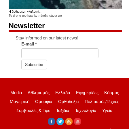
Η βυθισμένη «Ατλαντί...
Το drone του haanity πέταξε πάνω μια
Newsletter
Stay informed on our latest news!
E-mail
*
Subscribe
Media
Αθλητισμός
Ελλάδα
Εφημερίδες
Κόσμος
Μαγειρική
Ομορφιά
Ορθοδοξία
Πολιτισμός/Τέχνες
Συμβουλές & Tips
Ταξίδια
Τεχνολογία
Υγεία