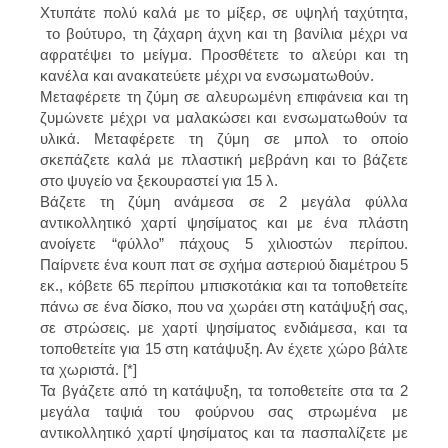
Χτυπάτε πολύ καλά με το μίξερ, σε υψηλή ταχύτητα,
το βούτυρο, τη ζάχαρη άχνη και τη βανίλια μέχρι να
αφρατέψει το μείγμα. Προσθέτετε το αλεύρι και τη
κανέλα και ανακατεύετε μέχρι να ενσωματωθούν.
Μεταφέρετε τη ζύμη σε αλευρωμένη επιφάνεια και τη
ζυμώνετε μέχρι να μαλακώσει και ενσωματωθούν τα
υλικά. Μεταφέρετε τη ζύμη σε μπολ το οποίο
σκεπάζετε καλά με πλαστική μεβράνη και το βάζετε
στο ψυγείο να ξεκουραστεί για 15 λ.
Βάζετε τη ζύμη ανάμεσα σε 2 μεγάλα φύλλα
αντικολλητικό χαρτί ψησίματος και με ένα πλάστη
ανοίγετε “φύλλο” πάχους 5 χιλιοστών περίπου.
Παίρνετε ένα κουπ πατ σε σχήμα αστεριού διαμέτρου 5
εκ., κόβετε 65 περίπου μπισκοτάκια και τα τοποθετείτε
πάνω σε ένα δίσκο, που να χωράει στη κατάψυξή σας,
σε στρώσεις. με χαρτί ψησίματος ενδιάμεσα, και τα
τοποθετείτε για 15 στη κατάψυξη. Αν έχετε χώρο βάλτε
τα χωριστά. [*]
Τα βγάζετε από τη κατάψυξη, τα τοποθετείτε στα τα 2
μεγάλα ταψιά του φούρνου σας στρωμένα με
αντικολλητικό χαρτί ψησίματος και τα πασπαλίζετε με