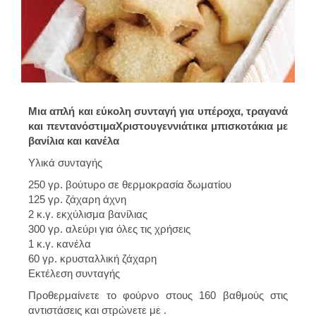
Μια απλή και εύκολη συνταγή για υπέροχα, τραγανά
και πεντανόστιμα
Χριστουγεννιάτικα μπισκοτάκια με
βανίλια και κανέλα
Υλικά συνταγής
250 γρ. βούτυρο σε θερμοκρασία δωματίου
125 γρ. ζάχαρη άχνη
2 κ.γ. εκχύλισμα βανίλιας
300 γρ. αλεύρι για όλες τις χρήσεις
1 κ.γ. κανέλα
60 γρ. κρυσταλλική ζάχαρη
Εκτέλεση συνταγής
Προθερμαίνετε το φούρνο στους 160 βαθμούς στις
αντιστάσεις και στρώνετε με .