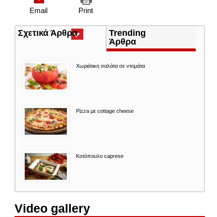
Email
Print
Σχετικά Άρθρα
(ενεργή
Trending
καρτέλα)
Άρθρα
Χωριάτικη σαλάτα σε ντομάτα
Pizza με cottage cheese
Κοτόπουλο caprese
Video gallery