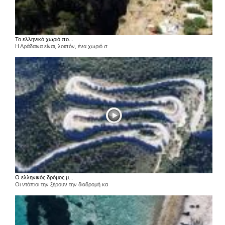
Το ελληνικό χωριό πο...
Η Αράδαινα είναι, λοιπόν, ένα χωριό σ
Ο ελληνικός δρόμος μ...
Οι ντόπιοι την ξέρουν την διαδρομή κα