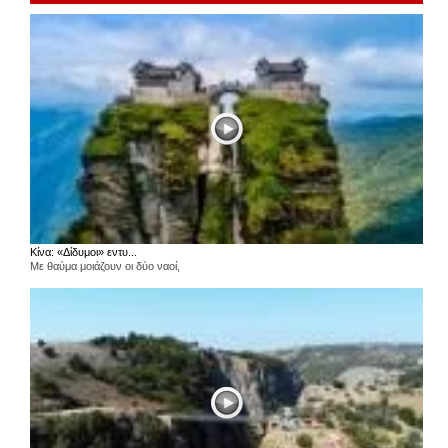
Κίνα: «Δίδυμοι» εντυ...
Με θαύμα μοιάζουν οι δύο ναοί,