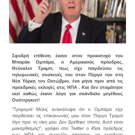
Σφοδρή επίθεση έκανε στον προκατοχό του
Μπαράκ Ομπάμα, ο Αμερικανός πρόεδρος,
Ντόναλντ Τραμπ, πως είχε παγιδεύσει τις
τηλεφωνικές συσκευές του στον Πύργο του στη
Νέα Υόρκη τον Οκτώβριο, ένα μήνα πριν από τις
προεδρικές εκλογές στις ΗΠΑ . Και δεν σταμάτησε
εκεί καθώς έκανε λόγο για σκάνδαλο μεγέθους
Ουότεργκειτ!
"Τρομερό! Μόλις ανακάλυψα ότι ο Ομπάμα είχε
παγιδεύσει τις επικοινωνίες μου στον Πύργο Τραμπ
λίγο πριν τη νίκη μου. Δεν βρέθηκε τίποτα. Αυτό είναι
μακαρθισμός!", γράφει στο Twitter o 45os πρόεδρος
των ΗΠΑ και συνεχίζει απτόητος να εκτοξεύει