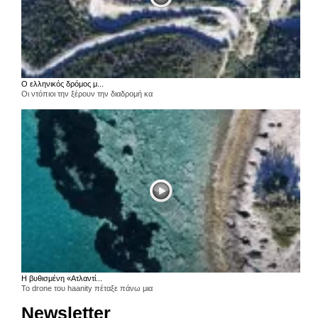
Ο ελληνικός δρόμος μ...
Οι ντόπιοι την ξέρουν την διαδρομή κα
Η βυθισμένη «Ατλαντί...
Το drone του haanity πέταξε πάνω μια
Newsletter