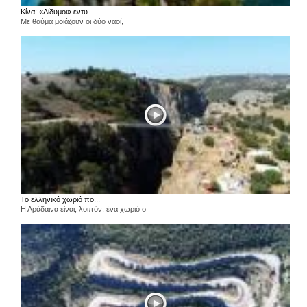
Κίνα: «Δίδυμοι» εντυ...
Με θαύμα μοιάζουν οι δύο ναοί,
Το ελληνικό χωριό πο...
Η Αράδαινα είναι, λοιπόν, ένα χωριό σ