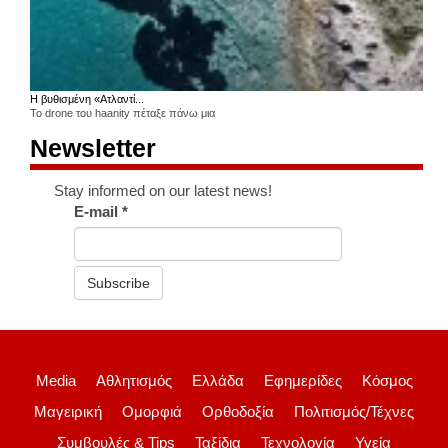
Η βυθισμένη «Ατλαντί...
Το drone του haanity πέταξε πάνω μια
Newsletter
Stay informed on our latest news!
E-mail
*
Subscribe
Media
Αθλητισμός
Ελλάδα
Εφημερίδες
Κόσμος
Μαγειρική
Ομορφιά
Ορθοδοξία
Πολιτισμός/Τέχνες
Συμβουλές & Tips
Ταξίδια
Τεχνολογία
Υγεία