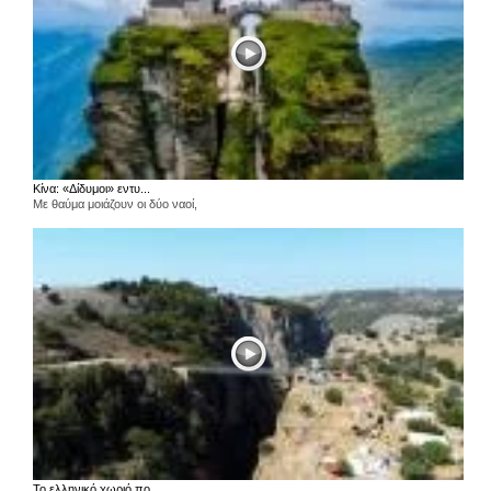
Κίνα: «Δίδυμοι» εντυ...
Με θαύμα μοιάζουν οι δύο ναοί,
Το ελληνικό χωριό πο...