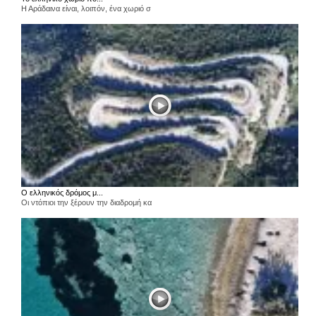
Η Αράδαινα είναι, λοιπόν, ένα χωριό σ
Ο ελληνικός δρόμος μ...
Οι ντόπιοι την ξέρουν την διαδρομή κα