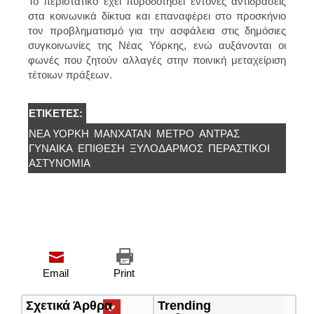
Το περιστατικό έχει πυροδοτήσει έντονες αντιδράσεις
στα κοινωνικά δίκτυα και επαναφέρει στο προσκήνιο
τον προβληματισμό για την ασφάλεια στις δημόσιες
συγκοινωνίες της Νέας Υόρκης, ενώ αυξάνονται οι
φωνές που ζητούν αλλαγές στην ποινική μεταχείριση
τέτοιων πράξεων.
ΕΤΙΚΈΤΕΣ:
ΝΈΑ ΥΌΡΚΗ
ΜΑΝΧΆΤΑΝ
ΜΕΤΡΌ
ΑΝΤΡΑΣ
ΓΥΝΑΙΚΑ
ΕΠΊΘΕΣΗ
ΞΥΛΟΔΑΡΜΟΣ
ΠΕΡΑΣΤΙΚΟΊ
ΑΣΤΥΝΟΜΊΑ
Email
Print
Σχετικά Άρθρα
(ενεργή
Trending