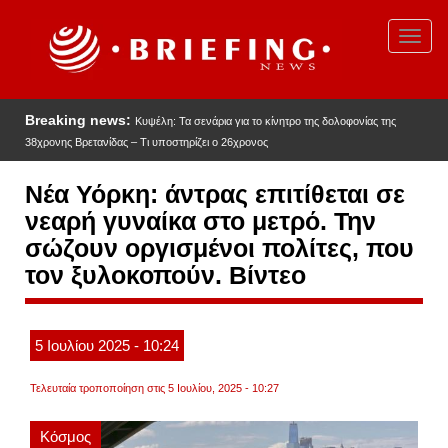
Παράκαμψη
προς
Toggl
το
navig
κυρίως
περιεχόμενο
Breaking news:
Κυψέλη: Τα σενάρια για το κίνητρο της δολοφονίας της
38χρονης Βρετανίδας – Τι υποστηρίζει ο 26χρονος
Νέα Υόρκη: άντρας επιτίθεται σε
νεαρή γυναίκα στο μετρό. Την
σώζουν οργισμένοι πολίτες, που
τον ξυλοκοπούν. Βίντεο
5
Ιουλίου
2025
- 10:24
Τελευταία τροποποίηση στις 5 Ιουλίου, 2025 - 10:27
Κόσμος