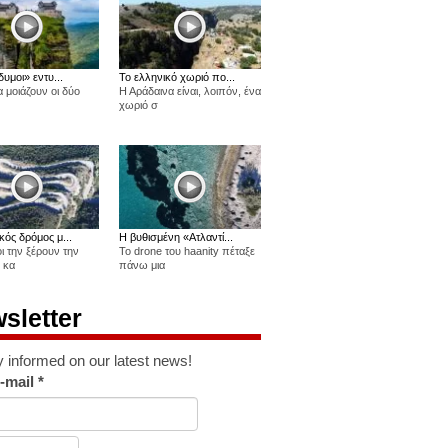
δυμοι» εντυ...
Το ελληνικό χωριό πο...
 μοιάζουν οι δύο
Η Αράδαινα είναι, λοιπόν, ένα
χωριό σ
κός δρόμος μ...
Η βυθισμένη «Ατλαντί...
οι την ξέρουν την
Το drone του haanity πέταξε
 κα
πάνω μια
sletter
y informed on our latest news!
-mail
*