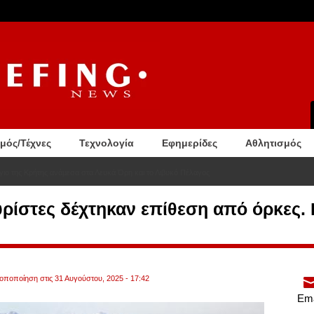
σμός/Τέχνες
Τεχνολογία
Εφημερίδες
Αθλητισμός
ιο της Κρήτης ανάμεσα στα Λευκά Όρη και το Λιβυκό Πέλαγος
υρίστες δέχτηκαν επίθεση από όρκες.
ροποποίηση στις 31 Αυγούστου, 2025 - 17:42
Ema