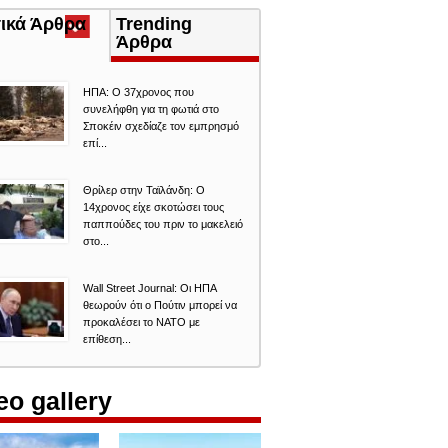
τικά Άρθρα
(ενεργή
Trending
καρτέλα)
Άρθρα
ΗΠΑ: Ο 37χρονος που
συνελήφθη για τη φωτιά στο
Σποκέιν σχεδίαζε τον εμπρησμό
επί...
Θρίλερ στην Ταϊλάνδη: Ο
14χρονος είχε σκοτώσει τους
παππούδες του πριν το μακελειό
στο...
Wall Street Journal: Οι ΗΠΑ
θεωρούν ότι ο Πούτιν μπορεί να
προκαλέσει το ΝΑΤΟ με
επίθεση...
eo gallery