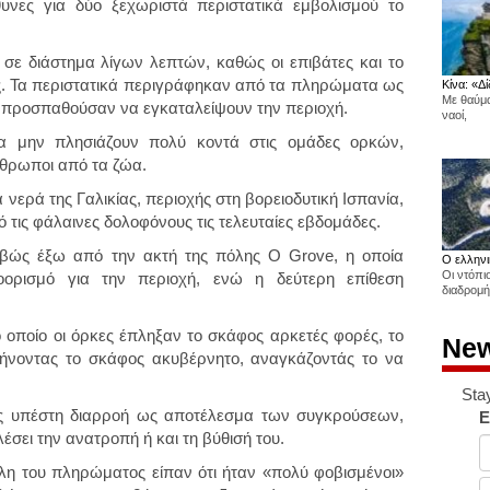
υνες για δύο ξεχωριστά περιστατικά εμβολισμού το
ν σε διάστημα λίγων λεπτών, καθώς οι επιβάτες και το
. Τα περιστατικά περιγράφηκαν από τα πληρώματα ως
Κίνα: «Δί
Με θαύμα
 προσπαθούσαν να εγκαταλείψουν την περιοχή.
ναοί,
να μην πλησιάζουν πολύ κοντά στις ομάδες ορκών,
νθρωποι από τα ζώα.
 νερά της Γαλικίας,
περιοχής στη βορειοδυτική Ισπανία,
τις φάλαινες δολοφόνους τις τελευταίες εβδομάδες.
βώς έξω από την ακτή της πόλης O Grove, η οποία
Ο ελληνι
Οι ντόπι
ροορισμό για την περιοχή, ενώ η δεύτερη επίθεση
διαδρομή
ο οποίο οι όρκες έπληξαν το σκάφος αρκετές φορές, το
New
ήνοντας το σκάφος ακυβέρνητο, αναγκάζοντάς το να
.
Sta
ος υπέστη διαρροή ως αποτέλεσμα των συγκρούσεων,
E
έσει την ανατροπή ή και τη βύθισή του.
η του πληρώματος είπαν ότι ήταν «πολύ φοβισμένοι»