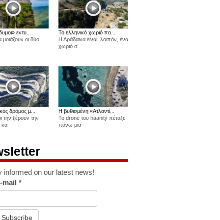
δυμοι» εντυ...
Το ελληνικό χωριό πο...
 μοιάζουν οι δύο
Η Αράδαινα είναι, λοιπόν, ένα
χωριό σ
κός δρόμος μ...
Η βυθισμένη «Ατλαντί...
οι την ξέρουν την
Το drone του haanity πέταξε
 κα
πάνω μια
sletter
y informed on our latest news!
-mail
*
Subscribe