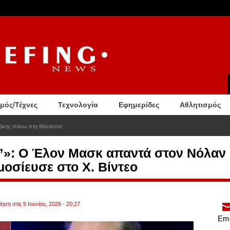
σμός/Τέχνες
Τεχνολογία
Εφημερίδες
Αθλητισμός
Ιθάκης πάνω στη θάλασσα
ι”»: Ο Έλον Μασκ απαντά στον Νόλαν μ
μοσίευσε στο X. Βίντεο
ηση στις 5 Ιουνίου, 2026 - 20:27
Ema