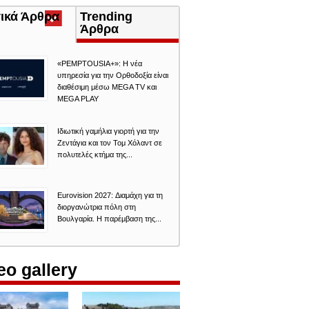
τικά Άρθρα
(ενεργή
Trending
καρτέλα)
Άρθρα
«PEMPTOUSIA+»: Η νέα
υπηρεσία για την Ορθοδοξία είναι
διαθέσιμη μέσω MEGA TV και
MEGA PLAY
Ιδιωτική γαμήλια γιορτή για την
Ζεντάγια και τον Τομ Χόλαντ σε
πολυτελές κτήμα της...
Eurovision 2027: Διαμάχη για τη
διοργανώτρια πόλη στη
Βουλγαρία. Η παρέμβαση της...
eo gallery