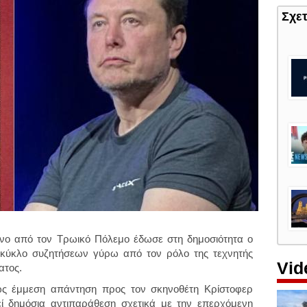
Σχε
νο από τον Τρωικό Πόλεμο έδωσε στη δημοσιότητα ο
κύκλο συζητήσεων γύρω από τον ρόλο της τεχνητής
Vid
ατος.
ως έμμεση απάντηση προς τον σκηνοθέτη Κρίστοφερ
εί δημόσια αντιπαράθεση σχετικά με την επερχόμενη