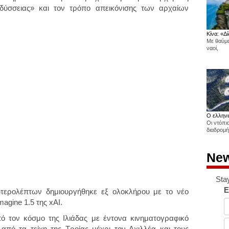
δύσσειας» και τον τρόπο απεικόνισης των αρχαίων
Κίνα: «Δί
Με θαύμα
ναοί,
Ο ελληνι
Οι ντόπι
διαδρομή
New
Sta
E
υτερολέπτων δημιουργήθηκε εξ ολοκλήρου με το νέο
agine 1.5 της xAI.
ό τον κόσμο της Ιλιάδας με έντονα κινηματογραφικό
από τα τείχη της Τροίας μέχρι τον Αχιλλέα και τους