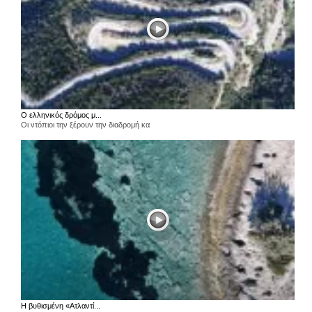
Ο ελληνικός δρόμος μ...
Οι ντόπιοι την ξέρουν την διαδρομή κα
Η βυθισμένη «Ατλαντί...