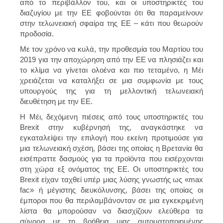
από το περιβάλλον του, και οι υποστηρικτές του
διαζυγίου με την ΕΕ φοβούνται ότι θα παραμείνουν
στην τελωνειακή σφαίρα της ΕΕ – κάτι που θεωρούν
προδοσία.
Με τον χρόνο να κυλά, την προθεσμία του Μαρτίου του
2019 για την αποχώρηση από την ΕΕ να πλησιάζει και
το κλίμα να γίνεται ολοένα και πιο τεταμένο, η Μέι
χρειάζεται να καταλήξει σε μια συμφωνία με τους
υπουργούς της για τη μελλοντική τελωνειακή
διευθέτηση με την ΕΕ.
Η Μέι, δεχόμενη πιέσεις από τους υποστηρικτές του
Brexit στην κυβέρνησή της, αναγκάστηκε να
εγκαταλείψει την επιλογή που εκείνη προτιμούσε για
μια τελωνειακή σχέση, βάσει της οποίας η Βρετανία θα
εισέπραττε δασμούς για τα προϊόντα που εισέρχονται
στη χώρα εξ ονόματος της ΕΕ. Οι υποστηρικτές του
Brexit είχαν ταχθεί υπέρ μιας λύσης γνωστής ως «max
fac» ή μέγιστης διευκόλυνσης, βάσει της οποίας οι
έμποροι που θα περιλαμβάνονταν σε μια εγκεκριμένη
λίστα θα μπορούσαν να διασχίζουν ελεύθερα τα
σύνορα με τη βοήθεια μιας αυτοματοποιημένης