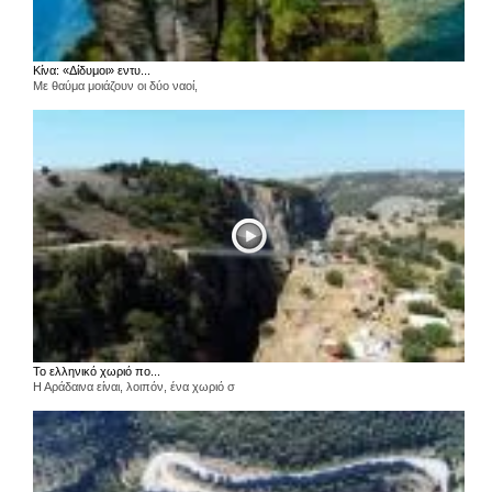
Κίνα: «Δίδυμοι» εντυ...
Με θαύμα μοιάζουν οι δύο ναοί,
Το ελληνικό χωριό πο...
Η Αράδαινα είναι, λοιπόν, ένα χωριό σ