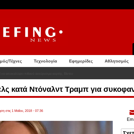
σμός/Τέχνες
Τεχνολογία
Εφημερίδες
Αθλητισμός
ί να αποκαλύψει πιθανό ανεύρυσμα αορτής. Βίντεο
ελς κατά Ντόναλντ Τραμπ για συκοφα
ση στις 1 Μαΐου, 2018 - 07:36
Ema
Σχε