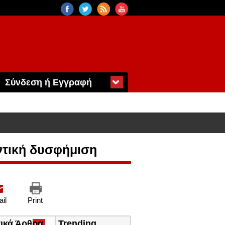
Σύνδεση ή Εγγραφή
ντική δυσφήμιση
il
Print
τικά Άρθρα
(ενεργή
Trending