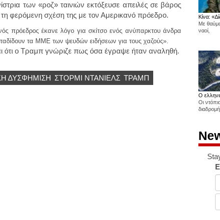
στρια των «ροζ» ταινιών εκτόξευσε απειλές σε βάρος
 τη φερόμενη σχέση της με τον Αμερικανό πρόεδρο.
Κίνα: «Δί
Με θαύμα
νός πρόεδρος έκανε λόγο για σκίτσο ενός ανύπαρκτου άνδρα
ναοί,
εταδίδουν τα ΜΜΕ των ψευδών ειδήσεων για τους χαζούς».
ται ότι ο Τραμπ γνώριζε πως όσα έγραψε ήταν αναληθή.
Η ΔΥΣΦΗΜΙΣΗ
ΣΤΟΡΜΙ ΝΤΑΝΙΕΛΣ
ΤΡΑΜΠ
Ο ελληνι
Οι ντόπι
διαδρομή
New
Sta
E