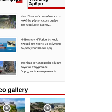
καρτέλα)
Άρθρα
Κίνα: Ελεφαντάκι παγιδεύτηκε σε
καλώδιο φόρτισης και η μητέρα
του «γκρέμισε» όλο τον...
Η θέση των ΗΠΑ είναι ότι καμία
πλευρά δεν πρέπει να ελέγχει τις
λωρίδες ναυσιπλοΐας ή τη...
Στο Κίεβο οι πληροφορίες κάνουν
λόγο για πλήγματα σε
βιομηχανικές και στρατιωτικές...
eo gallery