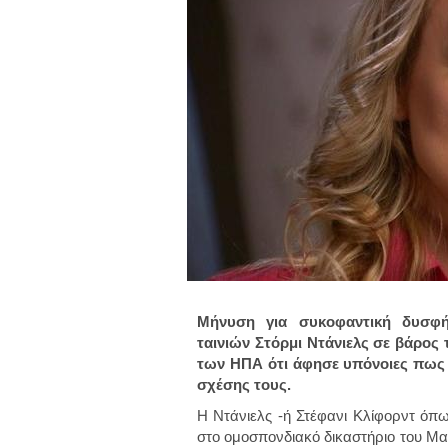
Μήνυση για συκοφαντική δυσφή
ταινιών Στόρμι Ντάνιελς σε βάρος
των ΗΠΑ ότι άφησε υπόνοιες πως 
σχέσης τους.
Η Ντάνιελς -ή Στέφανι Κλίφορντ όπω
στο ομοσπονδιακό δικαστήριο του Μα