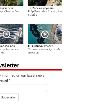
δυμοι» εντυ...
Το ελληνικό χωριό πο...
 μοιάζουν οι δύο
Η Αράδαινα είναι, λοιπόν, ένα
χωριό σ
κός δρόμος μ...
Η βυθισμένη «Ατλαντί...
οι την ξέρουν την
Το drone του haanity πέταξε
 κα
πάνω μια
sletter
y informed on our latest news!
-mail
*
Subscribe