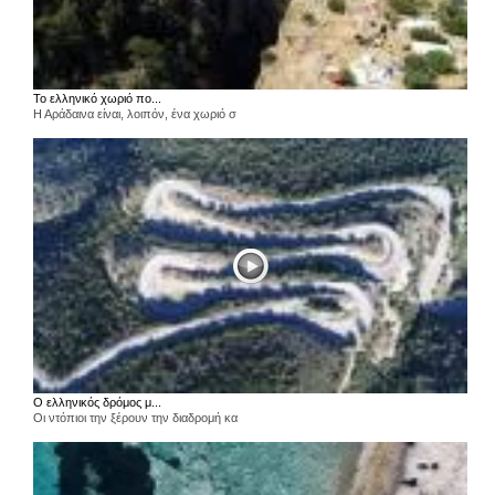
Το ελληνικό χωριό πο...
Η Αράδαινα είναι, λοιπόν, ένα χωριό σ
Ο ελληνικός δρόμος μ...
Οι ντόπιοι την ξέρουν την διαδρομή κα