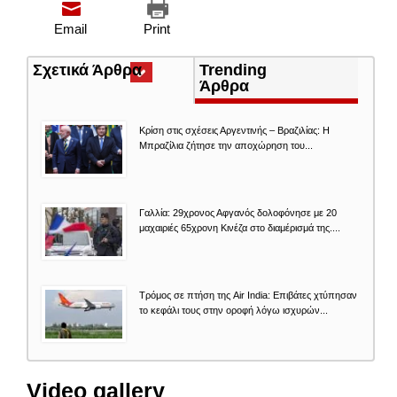
Email
Print
Σχετικά Άρθρα
(ενεργή
Trending
καρτέλα)
Άρθρα
Κρίση στις σχέσεις Αργεντινής – Βραζιλίας: Η
Μπραζίλια ζήτησε την αποχώρηση του...
Γαλλία: 29χρονος Αφγανός δολοφόνησε με 20
μαχαιριές 65χρονη Κινέζα στο διαμέρισμά της....
Τρόμος σε πτήση της Air India: Επιβάτες χτύπησαν
το κεφάλι τους στην οροφή λόγω ισχυρών...
Video gallery