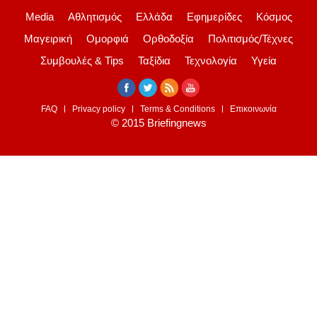
Media
Αθλητισμός
Ελλάδα
Εφημερίδες
Κόσμος
Μαγειρική
Ομορφιά
Ορθοδοξία
Πολιτισμός/Τέχνες
Συμβουλές & Tips
Ταξίδια
Τεχνολογία
Υγεία
FAQ
Privacy policy
Terms & Conditions
Επικοινωνία
© 2015 Briefingnews