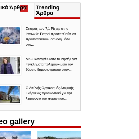
τικά Άρθρα
(ενεργή
Trending
καρτέλα)
Άρθρα
Σεισμός των 7,1 Ρίχτερ στην
Ιαπωνία: Γιατροί προσπαθούν να
προστατεύσουν ασθενή μέσα
στο...
ΜΚΟ καταγγέλλουν το Ισραήλ για
«εγκλήματα πολέμου» μετά τον
θάνατο δημοσιογράφου στον...
Ο Διεθνής Οργανισμός Ατομικής
Ενέργειας προειδοποιεί για την
λειτουργία του πυρηνικού...
eo gallery