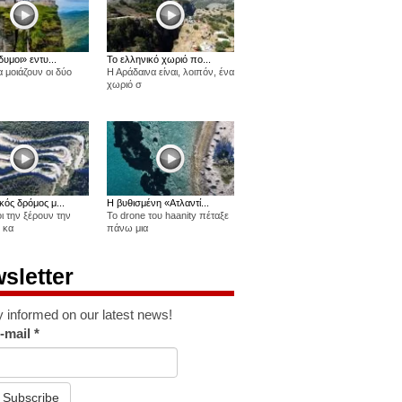
δυμοι» εντυ...
Το ελληνικό χωριό πο...
 μοιάζουν οι δύο
Η Αράδαινα είναι, λοιπόν, ένα
χωριό σ
κός δρόμος μ...
Η βυθισμένη «Ατλαντί...
οι την ξέρουν την
Το drone του haanity πέταξε
 κα
πάνω μια
sletter
y informed on our latest news!
-mail
*
Subscribe