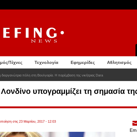
σμός/Τέχνες
Τεχνολογία
Εφημερίδες
Αθλητισμός
τη διοργανώτρια πόλη στη Βουλγαρία. Η παρέμβαση της νικήτριας Dara
 Λονδίνο υπογραμμίζει τη σημασία τ
οποίηση στις 23 Μαρτίου, 2017 - 12:03
Ema