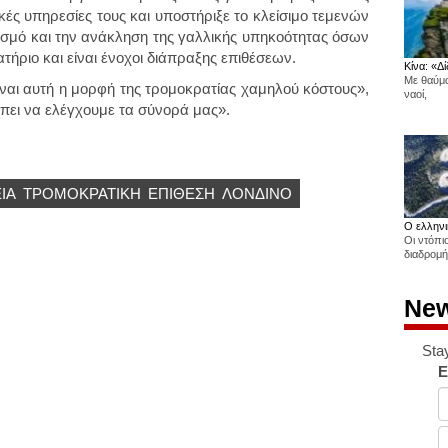
ές υπηρεσίες τους και υποστήριξε το κλείσιμο τεμενών
μισμό και την ανάκληση της γαλλικής υπηκοότητας όσων
τήριο και είναι ένοχοι διάπραξης επιθέσεων.
Κίνα: «Δί
Με θαύμα
αι αυτή η μορφή της τρομοκρατίας χαμηλού κόστους»,
ναοί,
πει να ελέγχουμε τα σύνορά μας».
ΙΑ
ΤΡΟΜΟΚΡΑΤΙΚΗ
ΕΠΊΘΕΣΗ
ΛΟΝΔΊΝΟ
Ο ελληνι
Οι ντόπι
διαδρομή
New
Sta
E