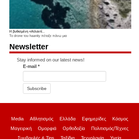
Η βυθισμένη «Ατλαντί...
Το drone του haanity πέταξε πάνω μια
Newsletter
Stay informed on our latest news!
E-mail
*
Subscribe
Media
Αθλητισμός
Ελλάδα
Εφημερίδες
Κόσμος
Μαγειρική
Ομορφιά
Ορθοδοξία
Πολιτισμός/Τέχνες
Συμβουλές & Tips
Ταξίδια
Τεχνολογία
Υγεία