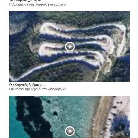
Το ελληνικό χωριό πο...
Η Αράδαινα είναι, λοιπόν, ένα χωριό σ
Ο ελληνικός δρόμος μ...
Οι ντόπιοι την ξέρουν την διαδρομή κα