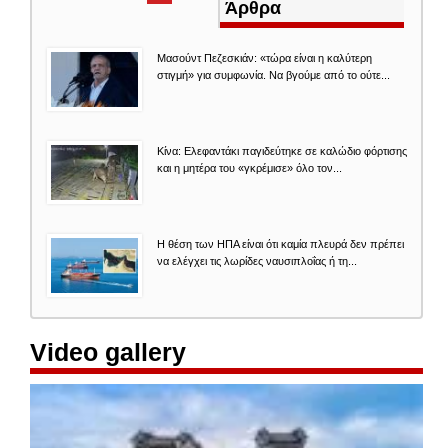
καρτέλα)
Άρθρα
Μασούντ Πεζεσκιάν: «τώρα είναι η καλύτερη
στιγμή» για συμφωνία. Να βγούμε από το ούτε...
Κίνα: Ελεφαντάκι παγιδεύτηκε σε καλώδιο φόρτισης
και η μητέρα του «γκρέμισε» όλο τον...
Η θέση των ΗΠΑ είναι ότι καμία πλευρά δεν πρέπει
να ελέγχει τις λωρίδες ναυσιπλοΐας ή τη...
Video gallery