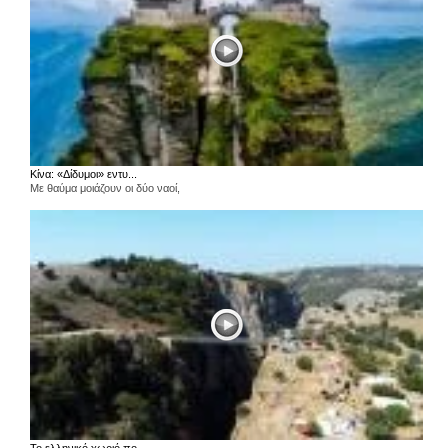
Κίνα: «Δίδυμοι» εντυ...
Με θαύμα μοιάζουν οι δύο ναοί,