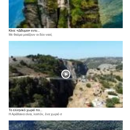
Κίνα: «Δίδυμοι» εντυ...
Με θαύμα μοιάζουν οι δύο ναοί,
Το ελληνικό χωριό πο...
Η Αράδαινα είναι, λοιπόν, ένα χωριό σ