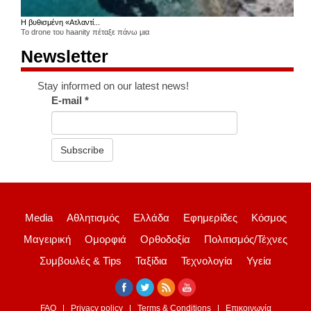
Η βυθισμένη «Ατλαντί...
Το drone του haanity πέταξε πάνω μια
Newsletter
Stay informed on our latest news!
E-mail
*
Subscribe
Media
Αθλητισμός
Ελλάδα
Εφημερίδες
Κόσμος
Μαγειρική
Ομορφιά
Ορθοδοξία
Πολιτισμός/Τέχνες
Συμβουλές & Tips
Ταξίδια
Τεχνολογία
Υγεία
FAQ
Privacy policy
Terms & Conditions
Επικοινωνία