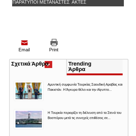
ΠΑΡΆΤΥΠΟΙ ΜΕΤΑΝΆΣΤΕΣ
ΑΚΤΈΣ
Email
Print
Σχετικά Άρθρα
(ενεργή
Trending
καρτέλα)
Άρθρα
Αμυντική συμφωνία Τουρκίας Σαουδική Αραβίας και
Πακιστάν. Η Άγκυρα θέλει και την Αίγυπτο...
Η Τουρκία περιορίζει τη διέλευση από τα Στενά του
Βοσπόρου μετά τις συνεχείς επιθέσεις σε...