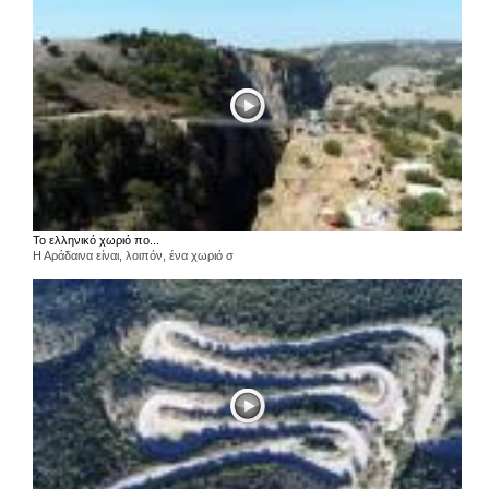
Το ελληνικό χωριό πο...
Η Αράδαινα είναι, λοιπόν, ένα χωριό σ