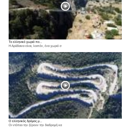
Το ελληνικό χωριό πο...
Η Αράδαινα είναι, λοιπόν, ένα χωριό σ
Ο ελληνικός δρόμος μ...
Οι ντόπιοι την ξέρουν την διαδρομή κα