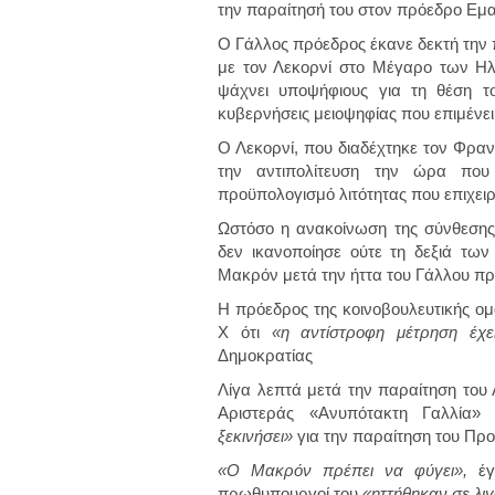
την παραίτησή του στον πρόεδρο Εμ
Ο Γάλλος πρόεδρος έκανε δεκτή την 
με τον Λεκορνί στο Μέγαρο των Ηλ
ψάχνει υποψήφιους για τη θέση τ
κυβερνήσεις μειοψηφίας που επιμένε
Ο Λεκορνί, π
ου διαδέχτηκε τον Φρα
την αντιπολίτευση την ώρα που
προϋπολογισμό λιτότητας που επιχειρ
Ωστόσο η ανακοίνωση της σύνθεσης 
δεν ικανοποίησε ούτε τη δεξιά τω
Μακρόν μετά την ήττα του Γάλλου προ
Η πρόεδρος της κοινοβουλευτικής ο
X ότι
«η αντίστροφη μέτρηση έχει
Δημοκρατίας
Λίγα λεπτά μετά την παραίτηση του 
Αριστεράς «Ανυπότακτη Γαλλία
ξεκινήσει»
για την παραίτηση του Προ
«Ο Μακρόν πρέπει να φύγει»,
έγρ
πρωθυπουργοί του
«ηττήθηκαν σε λιγ