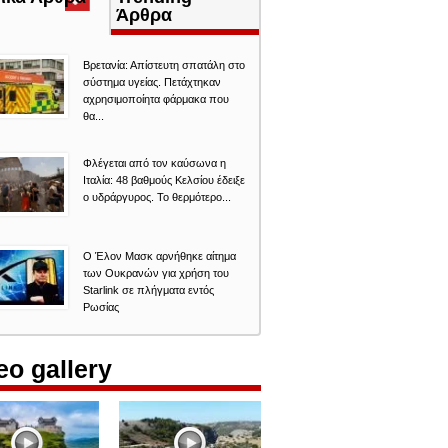
καρτέλα)
Άρθρα
Βρετανία: Απίστευτη σπατάλη στο
σύστημα υγείας. Πετάχτηκαν
αχρησιμοποίητα φάρμακα που
θα...
Φλέγεται από τον καύσωνα η
Ιταλία: 48 βαθμούς Κελσίου έδειξε
ο υδράργυρος. Το θερμότερο...
O Έλον Mασκ αρνήθηκε αίτημα
των Ουκρανών για χρήση του
Starlink σε πλήγματα εντός
Ρωσίας
eo gallery