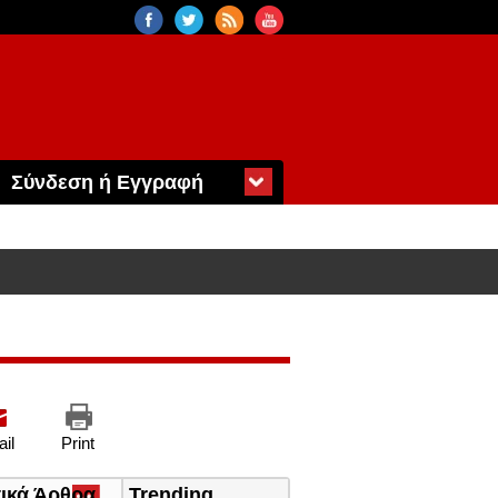
Σύνδεση ή Εγγραφή
il
Print
τικά Άρθρα
(ενεργή
Trending