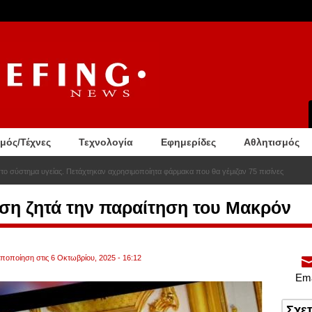
σμός/Τέχνες
Τεχνολογία
Εφημερίδες
Αθλητισμός
στο σύστημα υγείας. Πετάχτηκαν αχρησιμοποίητα φάρμακα που θα γέμιζαν 75 πισίνες
υση ζητά την παραίτηση του Μακρόν
οποποίηση στις 6 Οκτωβρίου, 2025 - 16:12
Ema
Σχε