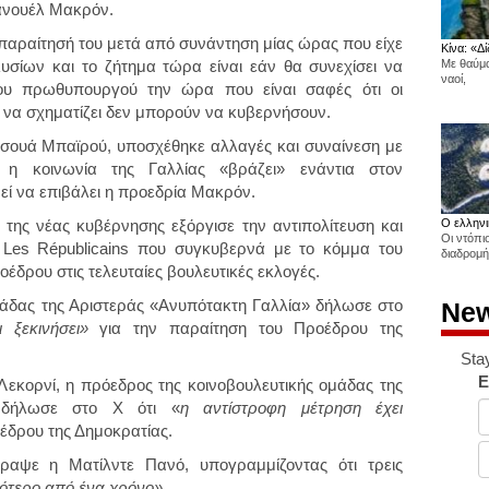
ανουέλ Μακρόν.
παραίτησή του μετά από συνάντηση μίας ώρας που είχε
Κίνα: «Δί
υσίων και το ζήτημα τώρα είναι
εάν θα συνεχίσει να
Με θαύμα
ναοί,
ου πρωθυπουργού την ώρα που είναι σαφές ότι οι
ι να σχηματίζει δεν μπορούν να κυβερνήσουν.
νσουά Μπαϊρού, υποσχέθηκε αλλαγές και συναίνεση με
 η κοινωνία της Γαλλίας «βράζει» ενάντια στον
εί να επιβάλει η προεδρία Μακρόν.
της νέας κυβέρνησης εξόργισε την αντιπολίτευση και
Ο ελληνι
Οι ντόπι
ν Les Républicains που συγκυβερνά μ
ε το κόμμα του
διαδρομή
έδρου στις τελευταίες βουλευτικές εκλογές.
μάδας της Αριστεράς «Ανυπότακτη Γαλλία» δήλωσε στο
New
 ξεκινήσει»
για την παραίτηση του Προέδρου της
Sta
E
Λεκορνί, η πρόεδρος της κοινοβουλευτικής ομάδας της
» δήλωσε στο X ότι «
η αντίστροφη μέτρηση έχει
έδρου της Δημοκρατίας.
αψε η Ματίλντε Πανό, υπογραμμίζοντας ότι τρεις
ότερο από ένα χρόνο».