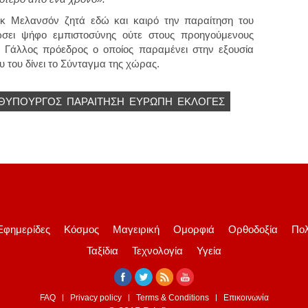
ικ Μελανσόν ζητά εδώ και καιρό την παραίτηση του
σει ψήφο εμπιστοσύνης ούτε στους προηγούμενους
ο Γάλλος πρόεδρος ο οποίος παραμένει στην εξουσία
υ του δίνει το Σύνταγμα της χώρας.
ΘΥΠΟΥΡΓΌΣ
ΠΑΡΑΊΤΗΣΗ
ΕΥΡΏΠΗ
ΕΚΛΟΓΈΣ
Εφημερίδες
Κόσμος
Μαγειρική
Ομορφιά
Ορθοδοξία
Πολ
Ταξίδια
Τεχνολογία
Υγεία
FAQ
Privacy policy
Terms & Conditions
Επικοινωνία