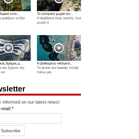
δυμοι» εντυ...
Το ελληνικό χωριό πο...
 μοιάζουν οι δύο
Η Αράδαινα είναι, λοιπόν, ένα
χωριό σ
κός δρόμος μ...
Η βυθισμένη «Ατλαντί...
οι την ξέρουν την
Το drone του haanity πέταξε
 κα
πάνω μια
sletter
y informed on our latest news!
-mail
*
Subscribe