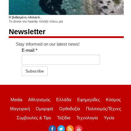
Η βυθισμένη «Ατλαντί...
Το drone του haanity πέταξε πάνω μια
Newsletter
Stay informed on our latest news!
E-mail
*
Subscribe
Media
Αθλητισμός
Ελλάδα
Εφημερίδες
Κόσμος
Μαγειρική
Ομορφιά
Ορθοδοξία
Πολιτισμός/Τέχνες
Συμβουλές & Tips
Ταξίδια
Τεχνολογία
Υγεία