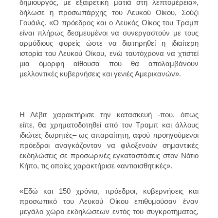
δημιουργός, με εξαιρετική ματιά στη λεπτομέρεια»,
δήλωσε η προσωπάρχης του Λευκού Οίκου, Σούζι
Γουάιλς. «Ο πρόεδρος και ο Λευκός Οίκος του Τραμπ
είναι πλήρως δεσμευμένοι να συνεργαστούν με τους
αρμόδιους φορείς ώστε να διατηρηθεί η ιδιαίτερη
ιστορία του Λευκού Οίκου, ενώ ταυτόχρονα να χτιστεί
μια όμορφη αίθουσα που θα απολαμβάνουν
μελλοντικές κυβερνήσεις και γενιές Αμερικανών».
Η Λέβιτ χαρακτήρισε την κατασκευή -που, όπως
είπε, θα χρηματοδοτηθεί από τον Τραμπ και άλλους
ιδιώτες δωρητές– ως απαραίτητη, αφού προηγούμενοι
πρόεδροι αναγκάζονταν να φιλοξενούν σημαντικές
εκδηλώσεις σε προσωρινές εγκαταστάσεις στον Νότιο
Κήπο, τις οποίες χαρακτήρισε «αντιαισθητικές».
«Εδώ και 150 χρόνια, πρόεδροι, κυβερνήσεις και
προσωπικό του Λευκού Οίκου επιθυμούσαν έναν
μεγάλο χώρο εκδηλώσεων εντός του συγκροτήματος,