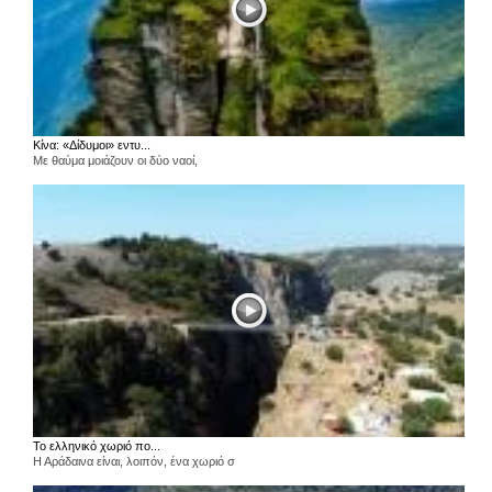
Κίνα: «Δίδυμοι» εντυ...
Με θαύμα μοιάζουν οι δύο ναοί,
Το ελληνικό χωριό πο...
Η Αράδαινα είναι, λοιπόν, ένα χωριό σ