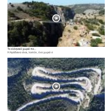
Το ελληνικό χωριό πο...
Η Αράδαινα είναι, λοιπόν, ένα χωριό σ