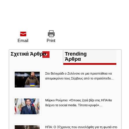
Email
Print
Σχετικά Άρθρα
(ενεργή
Trending
καρτέλα)
Άρθρα
Στο Βελιγράδι ο Ζελένσκι σε μια προσπάθεια να
απομακρύνει τους Σέρβους από το στρατόπεδο...
Μάρκο Ρούμπιο: «Όποιος ζητά βίζα στις ΗΠΑ θα
δείχνει τα social media. Τίποτα κρυφό»....
ΗΠΑ: Ο 37χρονος που συνελήφθη για τη φωτιά στο