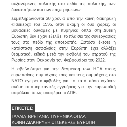
αυξανόμενης πολιτικής στο πεδίο της πολιτικής, των
δυνατοτήτων και των επιχειρήσεων».
Συμπληρώνονται 30 χρόνια από την κοινή διακήρυξη
«Τσέκερς» του 1995, όταν ακόμη οι δυο χώρες, οι
μοναδικές δυνάμεις με πυρηνικά όπλα στη Δυτική
Ευρώπη, δεν είχαν εξελίξει το πλαίσιο της συνεργασίας
τους στο πεδίο της αποτροπής. Ωστόσο έκτοτε η
κατάσταση ασφαλείας στην Ευρώπη έχει αλλάξει
θεαματικά, ειδικά μετά την εισβολή του στρατού της
Ρωσίας στην Ουκρανία τον Φεβρουάριο του 2022.
Η αβεβαιότητα για την δέσμευση των ΗΠΑ στους
ευρωπαίους συμμάχους τους και τους συμμάχους στο
NATO εγείρει αμφιβολίες για το κατά πόσο ισχύουν
ακόμη οι αμερικανικές εγγυήσεις για την ευρωπαϊκή
ασφάλεια, όπως αναφέρει το ΑΠΕ.
ΕΤΙΚΈΤΕΣ:
ΓΑΛΛΊΑ
ΒΡΕΤΑΝΊΑ
ΠΥΡΗΝΙΚΑ ΌΠΛΑ
ΚΟΙΝΉ ΔΙΑΚΉΡΥΞΗ «ΤΣΈΚΕΡΣ»
ΕΥΡΏΠΗ