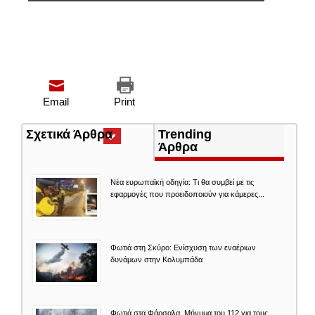
Email
Print
Σχετικά Άρθρα
(ενεργή
Trending
καρτέλα)
Άρθρα
Νέα ευρωπαϊκή οδηγία: Τι θα συμβεί με τις
εφαρμογές που προειδοποιούν για κάμερες...
Φωτιά στη Σκύρο: Ενίσχυση των εναέριων
δυνάμων στην Κολυμπάδα
Φωτιά στα Φάρσαλα. Μήνυμα του 112 για τους