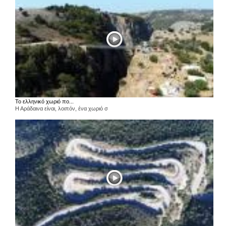
Το ελληνικό χωριό πο...
Η Αράδαινα είναι, λοιπόν, ένα χωριό σ