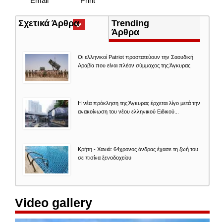
Email
Print
Σχετικά Άρθρα
(ενεργή
Trending
καρτέλα)
Άρθρα
Οι ελληνικοί Patriot προστατεύουν την Σαουδική
Αραβία που είναι πλέον σύμμαχος της Άγκυρας
Η νέα πρόκληση της Άγκυρας έρχεται λίγο μετά την
ανακοίνωση του νέου ελληνικού Ειδικού...
Κρήτη - Χανιά: 64χρονος άνδρας έχασε τη ζωή του
σε πισίνα ξενοδοχείου
Video gallery