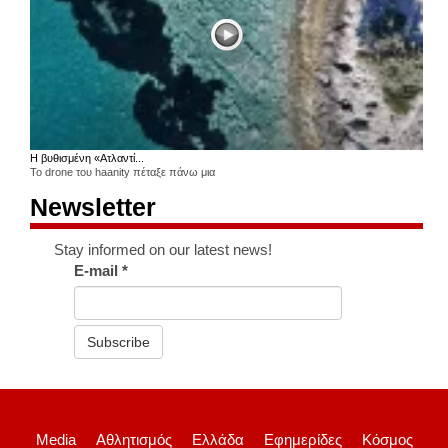
Η βυθισμένη «Ατλαντί...
Το drone του haanity πέταξε πάνω μια
Newsletter
Stay informed on our latest news!
E-mail
*
Subscribe
Media
Αθλητισμός
Ελλάδα
Εφημερίδες
Κόσμος