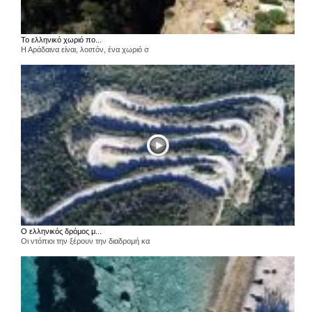
Το ελληνικό χωριό πο...
Η Αράδαινα είναι, λοιπόν, ένα χωριό σ
Ο ελληνικός δρόμος μ...
Οι ντόπιοι την ξέρουν την διαδρομή κα