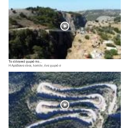
Το ελληνικό χωριό πο...
Η Αράδαινα είναι, λοιπόν, ένα χωριό σ