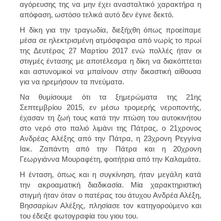
αγόρευσης της να μην έχει ανασταλτικό χαρακτήρα η
απόφαση, ωστόσο τελικά αυτό δεν έγινε δεκτό.
Η δίκη για την τραγωδία, διεξήχθη όπως προείπαμε
μέσα σε ηλεκτρισμένη ατμόσφαιρα από νωρίς το πρωί
της Δευτέρας 27 Μαρτίου 2017 ενώ πολλές ήταν οι
στιγμές έντασης με αποτέλεσμα η δίκη να διακόπτεται
και αστυνομικοί να μπαίνουν στην δικαστική αίθουσα
για να ηρεμήσουν τα πνεύματα.
Να θυμίσουμε ότι τα ξημερώματα της 21ης
Σεπτεμβρίου 2015, εν μέσω τρομερής νεροποντής,
έχασαν τη ζωή τους κατά την πτώση του αυτοκινήτου
στο νερό στο παλιό λιμάνι της Πάτρας, ο 21χρονος
Ανδρέας Αλέξης από την Πάτρα, η 23χρονη Ρεγγίνα
Ιακ. Ζαπάντη από την Πάτρα και η 20χρονη
Γεωργιάννα Μουραφέτη, φοιτήτρια από την Καλαμάτα.
Η ένταση, όπως και η συγκίνηση, ήταν μεγάλη κατά
την ακροαματική διαδικασία. Μία χαρακτηριστική
στιγμή ήταν όταν ο πατέρας του άτυχου Ανδρέα Αλέξη,
Βησσαρίων Αλέξης, πλησίασε τον κατηγορούμενο και
του έδειξε φωτογραφία του γιου του.