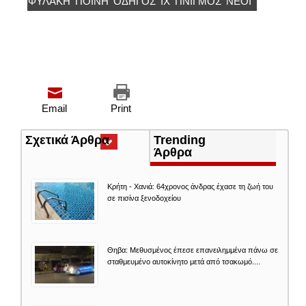
ΦΥΛΑΚΉ
ΠΟΙΝΗ
ΟΔΗΓΟΣ
ΙΧ
ΠΝΙΓΜΌΣ
ΝΈΟΙ
Email
Print
Σχετικά Άρθρα
(ενεργή
Trending
καρτέλα)
Άρθρα
Κρήτη - Χανιά: 64χρονος άνδρας έχασε τη ζωή του
σε πισίνα ξενοδοχείου
Θηβα: Μεθυσμένος έπεσε επανειλημμένα πάνω σε
σταθμευμένο αυτοκίνητο μετά από τσακωμό....